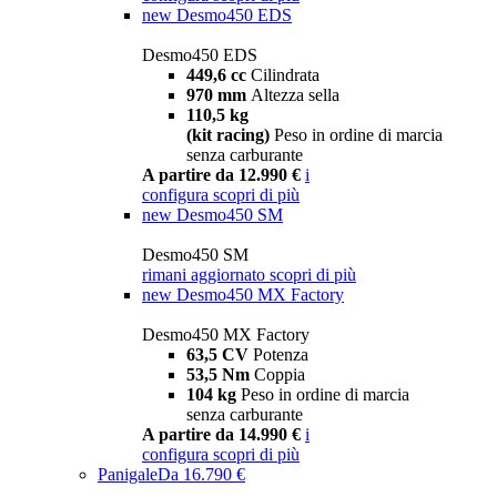
new
Desmo450 EDS
Desmo450 EDS
449,6 cc
Cilindrata
970 mm
Altezza sella
110,5 kg
(kit racing)
Peso in ordine di marcia
senza carburante
A partire da 12.990 €
i
configura
scopri di più
new
Desmo450 SM
Desmo450 SM
rimani aggiornato
scopri di più
new
Desmo450 MX Factory
Desmo450 MX Factory
63,5 CV
Potenza
53,5 Nm
Coppia
104 kg
Peso in ordine di marcia
senza carburante
A partire da 14.990 €
i
configura
scopri di più
Panigale
Da 16.790 €