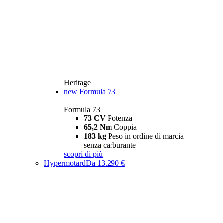
Heritage
new
Formula 73
Formula 73
73 CV
Potenza
65,2 Nm
Coppia
183 kg
Peso in ordine di marcia
senza carburante
scopri di più
Hypermotard
Da 13.290 €