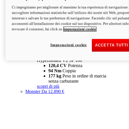
Ci impegniamo per migliorare al massimo la tua esperienza di navigazione.
Hypermotard V2 SP
raccogliere informazioni statistiche sull’utilizzo dei nostri siti Web, proporti
120,4 CV
Potenza
interessi e salvare le tue preferenze di navigazione. Facendo clic sul pulsant
94 Nm
Coppia
acconsenti all'installazione dei cookie sul tuo dispositivo. Per ulteriori in
177 kg
Peso in ordine di marcia
revocare il consenso, fai click su
impostazioni cookie
senza carburante
A partire da 19.890 €
Depotenziata 35 kW: 18.890 €
i
configura
scopri di più
Impostazioni cookie
ACCETTA TUTTI
new
V2 SP 100
Hypermotard V2 SP 100
120,4 CV
Potenza
94 Nm
Coppia
177 kg
Peso in ordine di marcia
senza carburante
scopri di più
Monster
Da 12.890 €