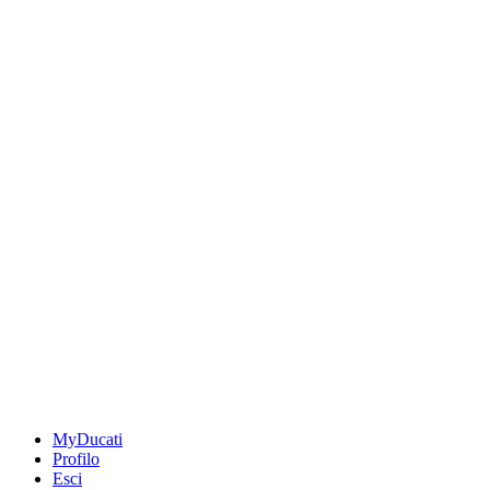
MyDucati
Profilo
Esci