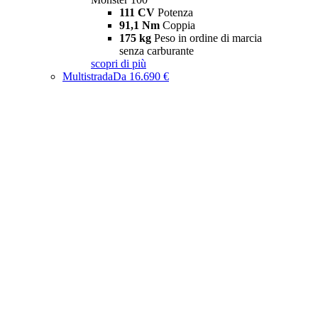
111 CV
Potenza
91,1 Nm
Coppia
175 kg
Peso in ordine di marcia
senza carburante
scopri di più
Multistrada
Da 16.690 €