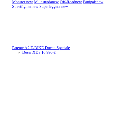
Monster
new
Multistrada
new
Off-Road
new
Panigale
new
Streetfighter
new
Superleggera
new
Patente A2
E-BIKE
Ducati Speciale
DesertX
Da 16.990 €