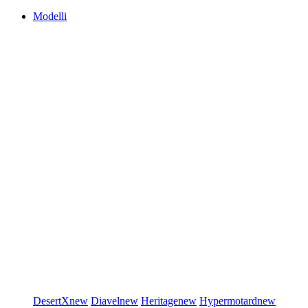
Modelli
DesertX
new
Diavel
new
Heritage
new
Hypermotard
new