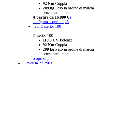
92 Nm
Coppia
209 kg
Peso in ordine di marcia
senza carburante
A partire da 16.990 €
i
configura
scopri di più
new
DesertX 100
DesertX 100
110,3 CV
Potenza
92 Nm
Coppia
209 kg
Peso in ordine di marcia
senza carburante
scopri di più
Diavel
Da 27.290 €