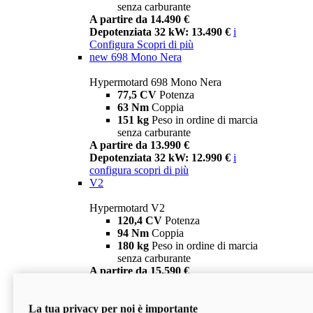
senza carburante
A partire da 14.490 €
Depotenziata 32 kW: 13.490 €
i
Configura
Scopri di più
new
698 Mono Nera
Hypermotard 698 Mono Nera
77,5 CV
Potenza
63 Nm
Coppia
151 kg
Peso in ordine di marcia
senza carburante
A partire da 13.990 €
Depotenziata 32 kW: 12.990 €
i
configura
scopri di più
V2
Hypermotard V2
120,4 CV
Potenza
94 Nm
Coppia
180 kg
Peso in ordine di marcia
senza carburante
A partire da 15.590 €
Depotenziata 35 kW: 14.590 €
i
configura
scopri di più
La tua privacy per noi è importante
V2 SP