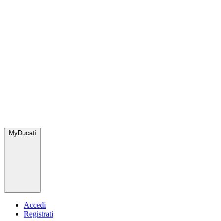
MyDucati
Accedi
Registrati