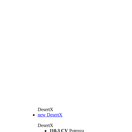
DesertX
new
DesertX
DesertX
110,3 CV
Potenza