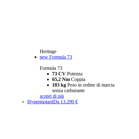
Heritage
new
Formula 73
Formula 73
73 CV
Potenza
65,2 Nm
Coppia
183 kg
Peso in ordine di marcia
senza carburante
scopri di più
Hypermotard
Da 13.290 €