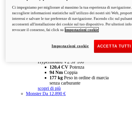
Ci impegniamo per migliorare al massimo la tua esperienza di navigazione.
Hypermotard V2 SP
raccogliere informazioni statistiche sull’utilizzo dei nostri siti Web, proporti
120,4 CV
Potenza
interessi e salvare le tue preferenze di navigazione. Facendo clic sul pulsant
94 Nm
Coppia
acconsenti all'installazione dei cookie sul tuo dispositivo. Per ulteriori in
177 kg
Peso in ordine di marcia
revocare il consenso, fai click su
impostazioni cookie
senza carburante
A partire da 19.890 €
Depotenziata 35 kW: 18.890 €
i
configura
scopri di più
Impostazioni cookie
ACCETTA TUTTI
new
V2 SP 100
Hypermotard V2 SP 100
120,4 CV
Potenza
94 Nm
Coppia
177 kg
Peso in ordine di marcia
senza carburante
scopri di più
Monster
Da 12.890 €