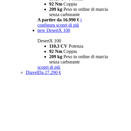
92 Nm
Coppia
209 kg
Peso in ordine di marcia
senza carburante
A partire da 16.990 €
i
configura
scopri di più
new
DesertX 100
DesertX 100
110,3 CV
Potenza
92 Nm
Coppia
209 kg
Peso in ordine di marcia
senza carburante
scopri di più
Diavel
Da 27.290 €