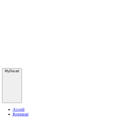
MyDucati
Accedi
Registrati