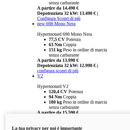
senza carburante
A partire da 14.490 €
Depotenziata 32 kW: 13.490 €
i
Configura
Scopri di più
new
698 Mono Nera
Hypermotard 698 Mono Nera
77,5 CV
Potenza
63 Nm
Coppia
151 kg
Peso in ordine di marcia
senza carburante
A partire da 13.990 €
Depotenziata 32 kW: 12.990 €
i
configura
scopri di più
V2
Hypermotard V2
120,4 CV
Potenza
94 Nm
Coppia
180 kg
Peso in ordine di marcia
senza carburante
A partire da 15.590 €
Depotenziata 35 kW: 14.590 €
i
configura
scopri di più
La tua privacy per noi è importante
V2 SP