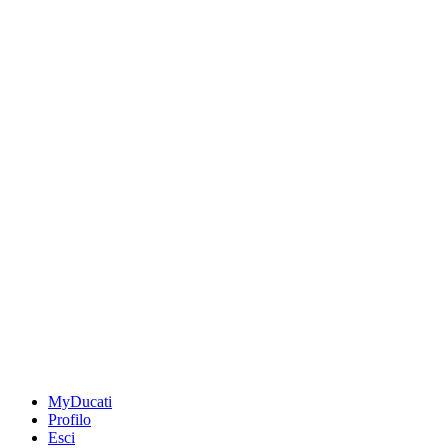
MyDucati
Profilo
Esci