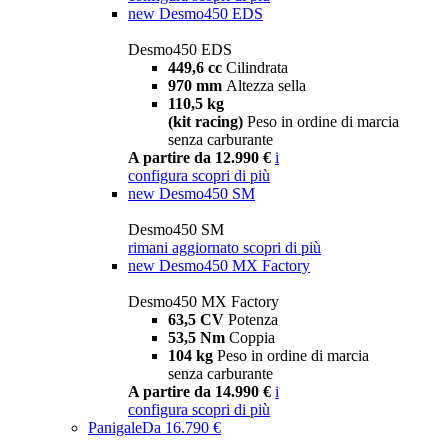
new
Desmo450 EDS
Desmo450 EDS
449,6 cc
Cilindrata
970 mm
Altezza sella
110,5 kg
(kit racing)
Peso in ordine di marcia
senza carburante
A partire da 12.990 €
i
configura
scopri di più
new
Desmo450 SM
Desmo450 SM
rimani aggiornato
scopri di più
new
Desmo450 MX Factory
Desmo450 MX Factory
63,5 CV
Potenza
53,5 Nm
Coppia
104 kg
Peso in ordine di marcia
senza carburante
A partire da 14.990 €
i
configura
scopri di più
Panigale
Da 16.790 €