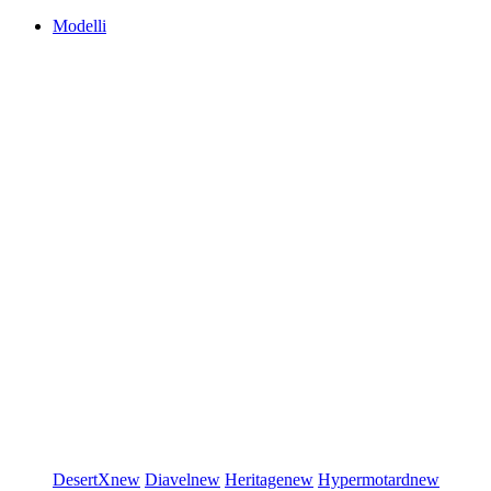
Modelli
DesertX
new
Diavel
new
Heritage
new
Hypermotard
new