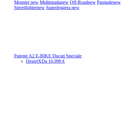
Monster
new
Multistrada
new
Off-Road
new
Panigale
new
Streetfighter
new
Superleggera
new
Patente A2
E-BIKE
Ducati Speciale
DesertX
Da 16.990 €