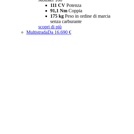
111 CV
Potenza
91,1 Nm
Coppia
175 kg
Peso in ordine di marcia
senza carburante
scopri di più
Multistrada
Da 16.690 €