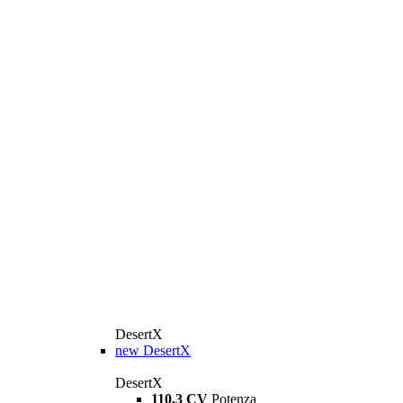
DesertX
new
DesertX
DesertX
110,3 CV
Potenza