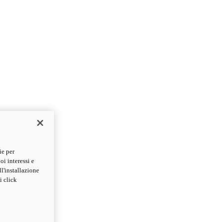
ie per
oi interessi e
ll'installazione
i click