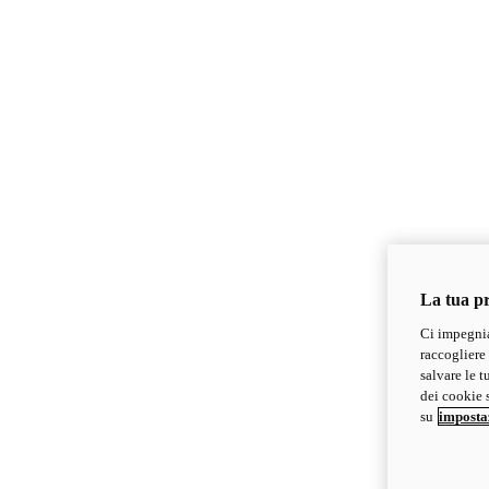
La tua pr
Ci impegnia
raccogliere 
salvare le t
dei cookie s
su
imposta