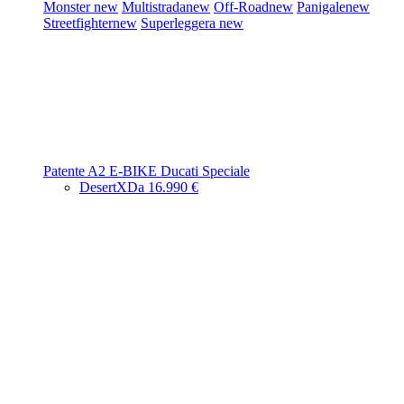
Monster
new
Multistrada
new
Off-Road
new
Panigale
new
Streetfighter
new
Superleggera
new
Patente A2
E-BIKE
Ducati Speciale
DesertX
Da 16.990 €