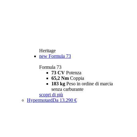
Heritage
new
Formula 73
Formula 73
73 CV
Potenza
65,2 Nm
Coppia
183 kg
Peso in ordine di marcia
senza carburante
scopri di più
Hypermotard
Da 13.290 €