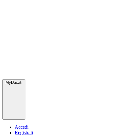
MyDucati
Accedi
Registrati