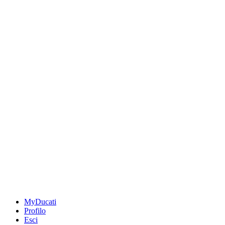
MyDucati
Profilo
Esci