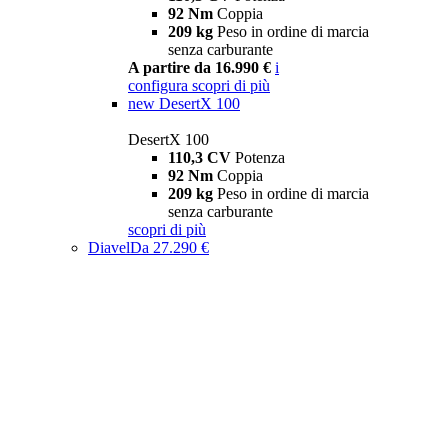
92 Nm
Coppia
209 kg
Peso in ordine di marcia
senza carburante
A partire da 16.990 €
i
configura
scopri di più
new
DesertX 100
DesertX 100
110,3 CV
Potenza
92 Nm
Coppia
209 kg
Peso in ordine di marcia
senza carburante
scopri di più
Diavel
Da 27.290 €