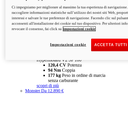
Ci impegniamo per migliorare al massimo la tua esperienza di navigazione.
Hypermotard V2 SP
raccogliere informazioni statistiche sull’utilizzo dei nostri siti Web, proporti
120,4 CV
Potenza
interessi e salvare le tue preferenze di navigazione. Facendo clic sul pulsant
94 Nm
Coppia
acconsenti all'installazione dei cookie sul tuo dispositivo. Per ulteriori in
177 kg
Peso in ordine di marcia
revocare il consenso, fai click su
impostazioni cookie
senza carburante
A partire da 19.890 €
Depotenziata 35 kW: 18.890 €
i
configura
scopri di più
Impostazioni cookie
ACCETTA TUTTI
new
V2 SP 100
Hypermotard V2 SP 100
120,4 CV
Potenza
94 Nm
Coppia
177 kg
Peso in ordine di marcia
senza carburante
scopri di più
Monster
Da 12.890 €