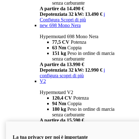
senza carburante
A partire da 14.490 €
Depotenziata 32 kW: 13.490 €
i
Configura
Scopri di più
new
698 Mono Nera
Hypermotard 698 Mono Nera
77,5 CV
Potenza
63 Nm
Coppia
151 kg
Peso in ordine di marcia
senza carburante
A partire da 13.990 €
Depotenziata 32 kW: 12.990 €
i
configura
scopri di più
V2
Hypermotard V2
120,4 CV
Potenza
94 Nm
Coppia
180 kg
Peso in ordine di marcia
senza carburante
A partire da 15.590 €
Depotenziata 35 kW: 14.590 €
i
configura
scopri di più
La tua privacy per noi è importante
V2 SP