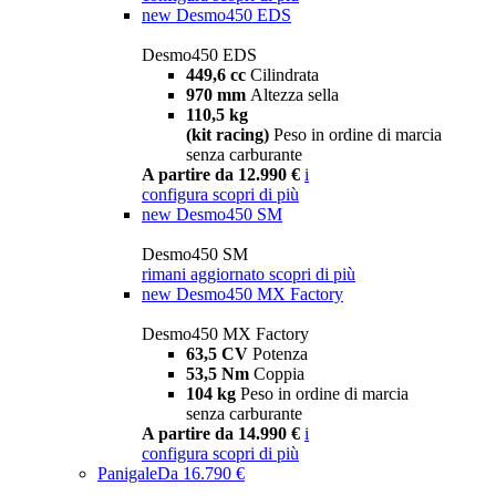
new
Desmo450 EDS
Desmo450 EDS
449,6 cc
Cilindrata
970 mm
Altezza sella
110,5 kg
(kit racing)
Peso in ordine di marcia
senza carburante
A partire da 12.990 €
i
configura
scopri di più
new
Desmo450 SM
Desmo450 SM
rimani aggiornato
scopri di più
new
Desmo450 MX Factory
Desmo450 MX Factory
63,5 CV
Potenza
53,5 Nm
Coppia
104 kg
Peso in ordine di marcia
senza carburante
A partire da 14.990 €
i
configura
scopri di più
Panigale
Da 16.790 €