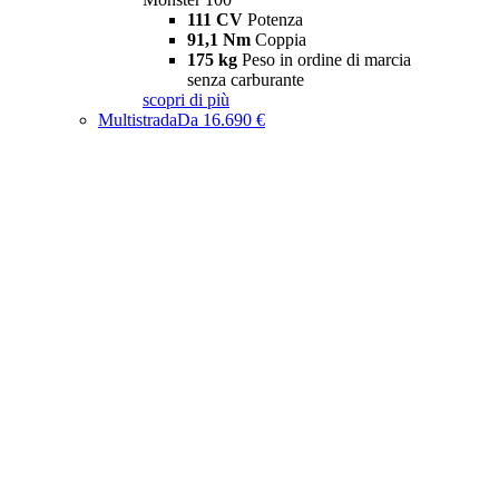
111 CV
Potenza
91,1 Nm
Coppia
175 kg
Peso in ordine di marcia
senza carburante
scopri di più
Multistrada
Da 16.690 €