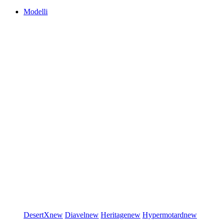
Modelli
DesertX
new
Diavel
new
Heritage
new
Hypermotard
new