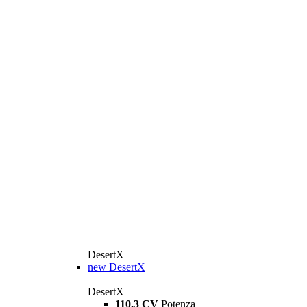
DesertX
new
DesertX
DesertX
110,3 CV
Potenza