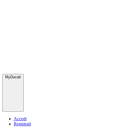
MyDucati
Accedi
Registrati