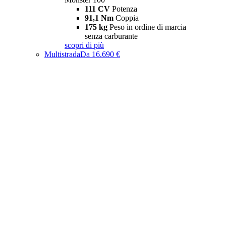
111 CV
Potenza
91,1 Nm
Coppia
175 kg
Peso in ordine di marcia
senza carburante
scopri di più
Multistrada
Da 16.690 €