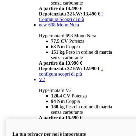
senza carburante
A partire da 14.490 €
Depotenziata 32 kW: 13.490 €
i
Configura
Scopri di più
new
698 Mono Nera
Hypermotard 698 Mono Nera
77,5 CV
Potenza
63 Nm
Coppia
151 kg
Peso in ordine di marcia
senza carburante
A partire da 13.990 €
Depotenziata 32 kW: 12.990 €
i
configura
scopri di più
V2
Hypermotard V2
120,4 CV
Potenza
94 Nm
Coppia
180 kg
Peso in ordine di marcia
senza carburante
A partire da 15.590 €
Depotenziata 35 kW: 14.590 €
i
configura
scopri di più
La tua privacy per noi è importante
V2 SP