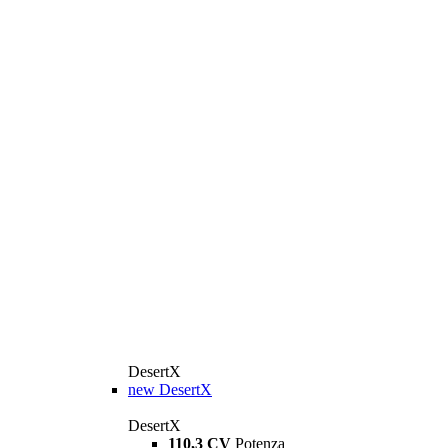
DesertX
new
DesertX
DesertX
110,3 CV
Potenza