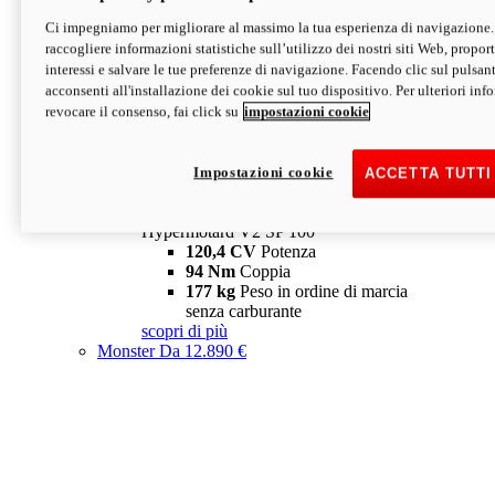
Ci impegniamo per migliorare al massimo la tua esperienza di navigazione.
Hypermotard V2 SP
raccogliere informazioni statistiche sull’utilizzo dei nostri siti Web, proporti
120,4 CV
Potenza
interessi e salvare le tue preferenze di navigazione. Facendo clic sul pulsant
94 Nm
Coppia
acconsenti all'installazione dei cookie sul tuo dispositivo. Per ulteriori in
177 kg
Peso in ordine di marcia
revocare il consenso, fai click su
impostazioni cookie
senza carburante
A partire da 19.890 €
Depotenziata 35 kW: 18.890 €
i
configura
scopri di più
Impostazioni cookie
ACCETTA TUTTI
new
V2 SP 100
Hypermotard V2 SP 100
120,4 CV
Potenza
94 Nm
Coppia
177 kg
Peso in ordine di marcia
senza carburante
scopri di più
Monster
Da 12.890 €