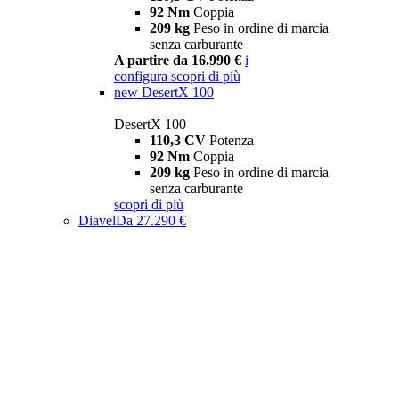
92 Nm
Coppia
209 kg
Peso in ordine di marcia
senza carburante
A partire da 16.990 €
i
configura
scopri di più
new
DesertX 100
DesertX 100
110,3 CV
Potenza
92 Nm
Coppia
209 kg
Peso in ordine di marcia
senza carburante
scopri di più
Diavel
Da 27.290 €