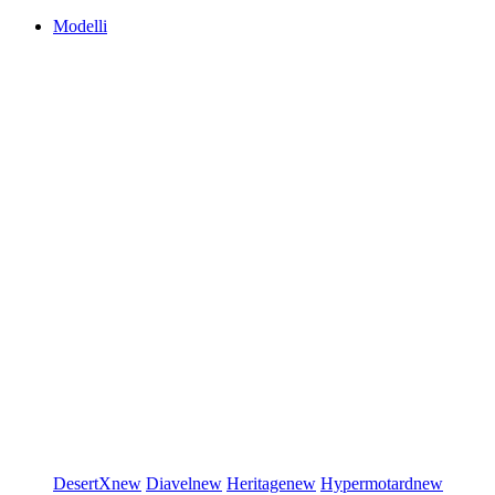
Modelli
DesertX
new
Diavel
new
Heritage
new
Hypermotard
new