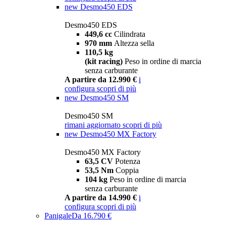
new
Desmo450 EDS
Desmo450 EDS
449,6 cc
Cilindrata
970 mm
Altezza sella
110,5 kg
(kit racing)
Peso in ordine di marcia
senza carburante
A partire da 12.990 €
i
configura
scopri di più
new
Desmo450 SM
Desmo450 SM
rimani aggiornato
scopri di più
new
Desmo450 MX Factory
Desmo450 MX Factory
63,5 CV
Potenza
53,5 Nm
Coppia
104 kg
Peso in ordine di marcia
senza carburante
A partire da 14.990 €
i
configura
scopri di più
Panigale
Da 16.790 €