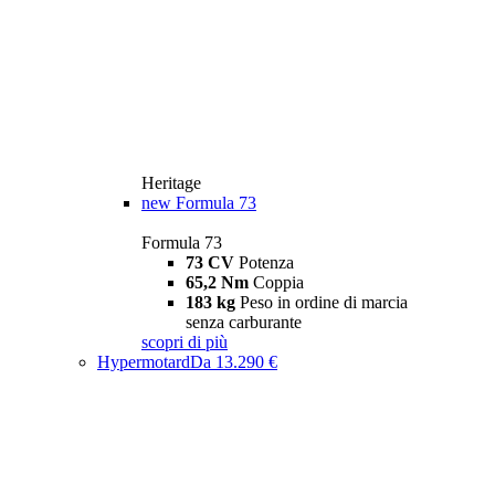
Heritage
new
Formula 73
Formula 73
73 CV
Potenza
65,2 Nm
Coppia
183 kg
Peso in ordine di marcia
senza carburante
scopri di più
Hypermotard
Da 13.290 €