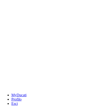
MyDucati
Profilo
Esci