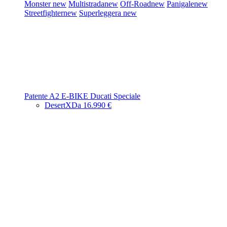
Monster
new
Multistrada
new
Off-Road
new
Panigale
new
Streetfighter
new
Superleggera
new
Patente A2
E-BIKE
Ducati Speciale
DesertX
Da 16.990 €