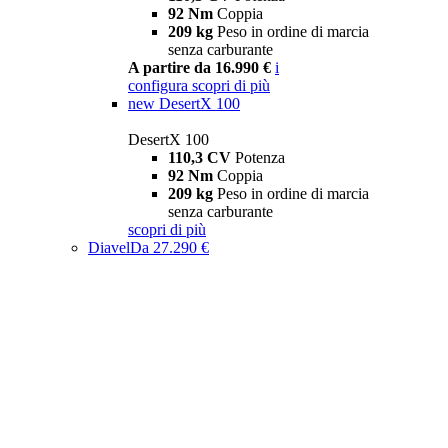
92 Nm
Coppia
209 kg
Peso in ordine di marcia
senza carburante
A partire da 16.990 €
i
configura
scopri di più
new
DesertX 100
DesertX 100
110,3 CV
Potenza
92 Nm
Coppia
209 kg
Peso in ordine di marcia
senza carburante
scopri di più
Diavel
Da 27.290 €