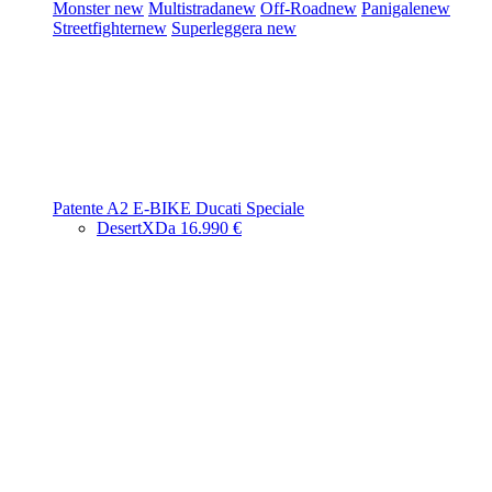
Monster
new
Multistrada
new
Off-Road
new
Panigale
new
Streetfighter
new
Superleggera
new
Patente A2
E-BIKE
Ducati Speciale
DesertX
Da 16.990 €