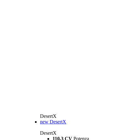
DesertX
new
DesertX
DesertX
110,3 CV
Potenza