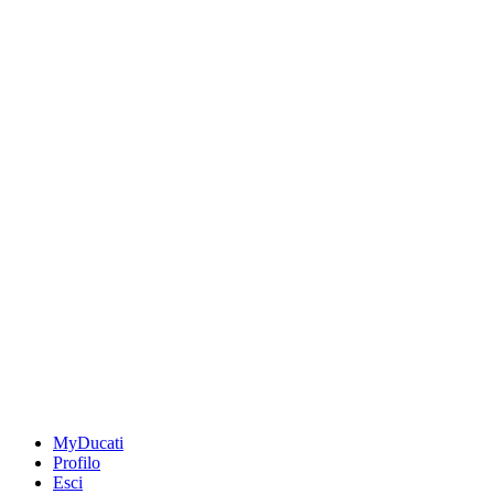
MyDucati
Profilo
Esci