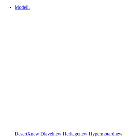
Modelli
DesertX
new
Diavel
new
Heritage
new
Hypermotard
new