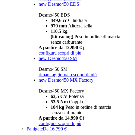
new
Desmo450 EDS
Desmo450 EDS
449,6 cc
Cilindrata
970 mm
Altezza sella
110,5 kg
(kit racing)
Peso in ordine di marcia
senza carburante
A partire da 12.990 €
i
configura
scopri di più
new
Desmo450 SM
Desmo450 SM
rimani aggiornato
scopri di più
new
Desmo450 MX Factory
Desmo450 MX Factory
63,5 CV
Potenza
53,5 Nm
Coppia
104 kg
Peso in ordine di marcia
senza carburante
A partire da 14.990 €
i
configura
scopri di più
Panigale
Da 16.790 €