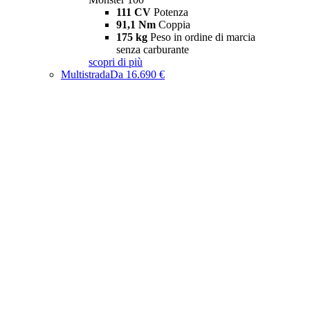
111 CV
Potenza
91,1 Nm
Coppia
175 kg
Peso in ordine di marcia
senza carburante
scopri di più
Multistrada
Da 16.690 €