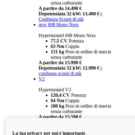
senza carburante
A partire da 14.490 €
Depotenziata 32 kW: 13.490 €
i
Configura
Scopri di più
new
698 Mono Nera
Hypermotard 698 Mono Nera
77,5 CV
Potenza
63 Nm
Coppia
151 kg
Peso in ordine di marcia
senza carburante
A partire da 13.990 €
Depotenziata 32 kW: 12.990 €
i
configura
scopri di più
V2
Hypermotard V2
120,4 CV
Potenza
94 Nm
Coppia
180 kg
Peso in ordine di marcia
senza carburante
A partire da 15.590 €
Depotenziata 35 kW: 14.590 €
i
configura
scopri di più
La tua privacy per noi è importante
V2 SP