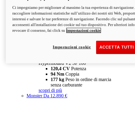
Ci impegniamo per migliorare al massimo la tua esperienza di navigazione.
Hypermotard V2 SP
raccogliere informazioni statistiche sull’utilizzo dei nostri siti Web, proporti
120,4 CV
Potenza
interessi e salvare le tue preferenze di navigazione. Facendo clic sul pulsant
94 Nm
Coppia
acconsenti all'installazione dei cookie sul tuo dispositivo. Per ulteriori in
177 kg
Peso in ordine di marcia
revocare il consenso, fai click su
impostazioni cookie
senza carburante
A partire da 19.890 €
Depotenziata 35 kW: 18.890 €
i
configura
scopri di più
Impostazioni cookie
ACCETTA TUTTI
new
V2 SP 100
Hypermotard V2 SP 100
120,4 CV
Potenza
94 Nm
Coppia
177 kg
Peso in ordine di marcia
senza carburante
scopri di più
Monster
Da 12.890 €