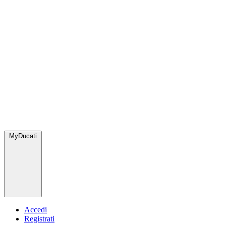
MyDucati
Accedi
Registrati