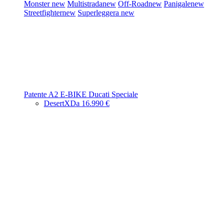
Monster
new
Multistrada
new
Off-Road
new
Panigale
new
Streetfighter
new
Superleggera
new
Patente A2
E-BIKE
Ducati Speciale
DesertX
Da 16.990 €