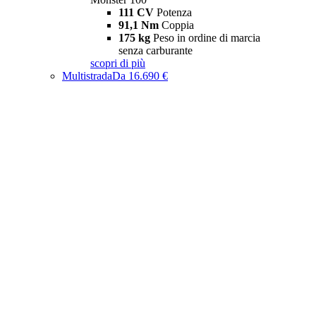
111 CV
Potenza
91,1 Nm
Coppia
175 kg
Peso in ordine di marcia
senza carburante
scopri di più
Multistrada
Da 16.690 €