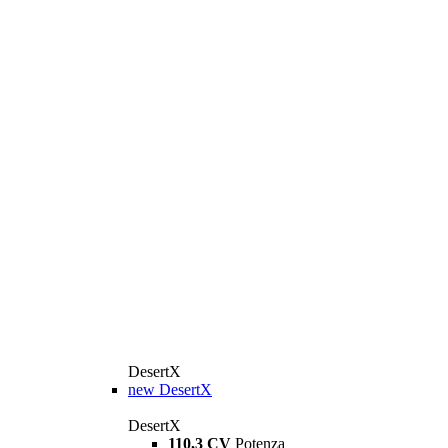
DesertX
new
DesertX
DesertX
110,3 CV
Potenza