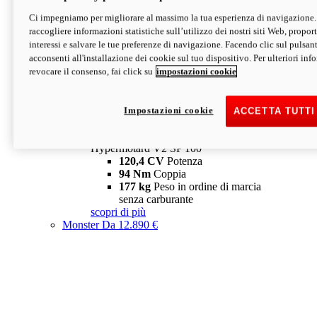
Ci impegniamo per migliorare al massimo la tua esperienza di navigazione.
Hypermotard V2 SP
raccogliere informazioni statistiche sull’utilizzo dei nostri siti Web, proporti
120,4 CV
Potenza
interessi e salvare le tue preferenze di navigazione. Facendo clic sul pulsant
94 Nm
Coppia
acconsenti all'installazione dei cookie sul tuo dispositivo. Per ulteriori in
177 kg
Peso in ordine di marcia
revocare il consenso, fai click su
impostazioni cookie
senza carburante
A partire da 19.890 €
Depotenziata 35 kW: 18.890 €
i
configura
scopri di più
Impostazioni cookie
ACCETTA TUTTI
new
V2 SP 100
Hypermotard V2 SP 100
120,4 CV
Potenza
94 Nm
Coppia
177 kg
Peso in ordine di marcia
senza carburante
scopri di più
Monster
Da 12.890 €