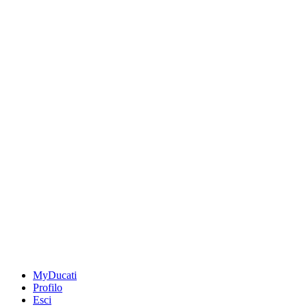
MyDucati
Profilo
Esci