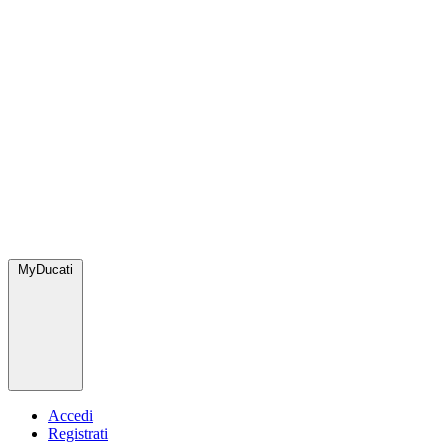
MyDucati
Accedi
Registrati