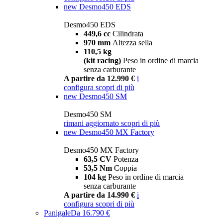
new
Desmo450 EDS
Desmo450 EDS
449,6 cc
Cilindrata
970 mm
Altezza sella
110,5 kg
(kit racing)
Peso in ordine di marcia
senza carburante
A partire da 12.990 €
i
configura
scopri di più
new
Desmo450 SM
Desmo450 SM
rimani aggiornato
scopri di più
new
Desmo450 MX Factory
Desmo450 MX Factory
63,5 CV
Potenza
53,5 Nm
Coppia
104 kg
Peso in ordine di marcia
senza carburante
A partire da 14.990 €
i
configura
scopri di più
Panigale
Da 16.790 €