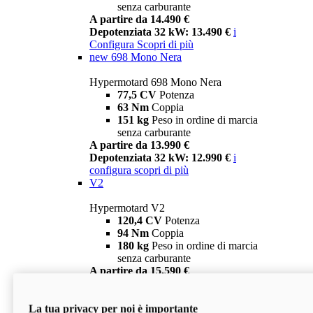
senza carburante
A partire da 14.490 €
Depotenziata 32 kW: 13.490 €
i
Configura
Scopri di più
new
698 Mono Nera
Hypermotard 698 Mono Nera
77,5 CV
Potenza
63 Nm
Coppia
151 kg
Peso in ordine di marcia
senza carburante
A partire da 13.990 €
Depotenziata 32 kW: 12.990 €
i
configura
scopri di più
V2
Hypermotard V2
120,4 CV
Potenza
94 Nm
Coppia
180 kg
Peso in ordine di marcia
senza carburante
A partire da 15.590 €
Depotenziata 35 kW: 14.590 €
i
configura
scopri di più
La tua privacy per noi è importante
V2 SP