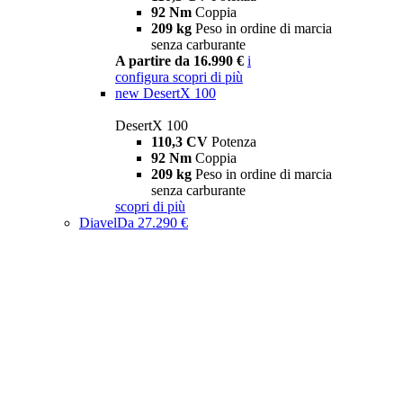
92 Nm
Coppia
209 kg
Peso in ordine di marcia
senza carburante
A partire da 16.990 €
i
configura
scopri di più
new
DesertX 100
DesertX 100
110,3 CV
Potenza
92 Nm
Coppia
209 kg
Peso in ordine di marcia
senza carburante
scopri di più
Diavel
Da 27.290 €