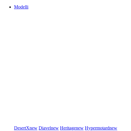
Modelli
DesertX
new
Diavel
new
Heritage
new
Hypermotard
new