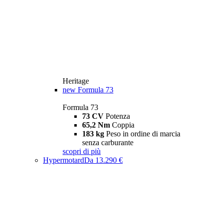
Heritage
new
Formula 73
Formula 73
73 CV
Potenza
65,2 Nm
Coppia
183 kg
Peso in ordine di marcia
senza carburante
scopri di più
Hypermotard
Da 13.290 €