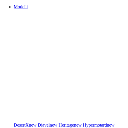
Modelli
DesertX
new
Diavel
new
Heritage
new
Hypermotard
new