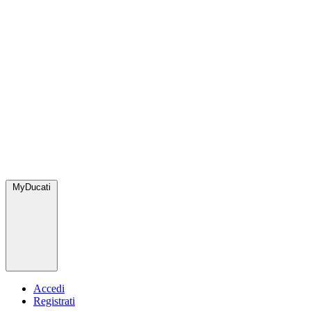
MyDucati
Accedi
Registrati