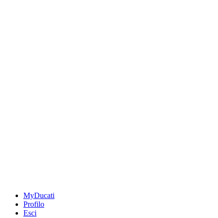
MyDucati
Profilo
Esci