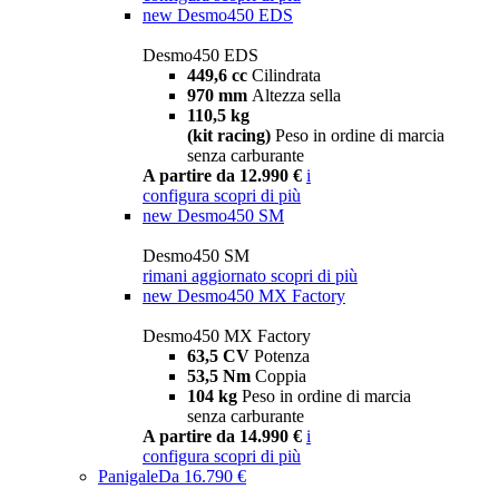
new
Desmo450 EDS
Desmo450 EDS
449,6 cc
Cilindrata
970 mm
Altezza sella
110,5 kg
(kit racing)
Peso in ordine di marcia
senza carburante
A partire da 12.990 €
i
configura
scopri di più
new
Desmo450 SM
Desmo450 SM
rimani aggiornato
scopri di più
new
Desmo450 MX Factory
Desmo450 MX Factory
63,5 CV
Potenza
53,5 Nm
Coppia
104 kg
Peso in ordine di marcia
senza carburante
A partire da 14.990 €
i
configura
scopri di più
Panigale
Da 16.790 €