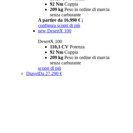
92 Nm
Coppia
209 kg
Peso in ordine di marcia
senza carburante
A partire da 16.990 €
i
configura
scopri di più
new
DesertX 100
DesertX 100
110,3 CV
Potenza
92 Nm
Coppia
209 kg
Peso in ordine di marcia
senza carburante
scopri di più
Diavel
Da 27.290 €