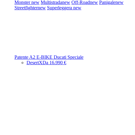
Monster
new
Multistrada
new
Off-Road
new
Panigale
new
Streetfighter
new
Superleggera
new
Patente A2
E-BIKE
Ducati Speciale
DesertX
Da 16.990 €