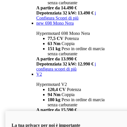
senza carburante
A partire da 14.490 €
Depotenziata 32 kW: 13.490 €
i
Configura
Scopri di più
new
698 Mono Nera
Hypermotard 698 Mono Nera
77,5 CV
Potenza
63 Nm
Coppia
151 kg
Peso in ordine di marcia
senza carburante
A partire da 13.990 €
Depotenziata 32 kW: 12.990 €
i
configura
scopri di più
V2
Hypermotard V2
120,4 CV
Potenza
94 Nm
Coppia
180 kg
Peso in ordine di marcia
senza carburante
A partire da 15.590 €
Depotenziata 35 kW: 14.590 €
i
configura
scopri di più
La tua privacy per noi è importante
V2 SP