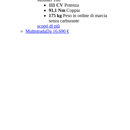
111 CV
Potenza
91,1 Nm
Coppia
175 kg
Peso in ordine di marcia
senza carburante
scopri di più
Multistrada
Da 16.690 €