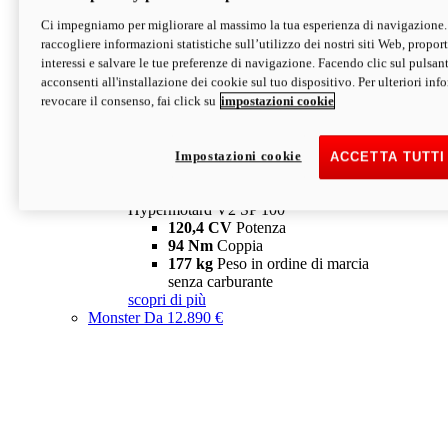
Ci impegniamo per migliorare al massimo la tua esperienza di navigazione.
Hypermotard V2 SP
raccogliere informazioni statistiche sull’utilizzo dei nostri siti Web, proporti
120,4 CV
Potenza
interessi e salvare le tue preferenze di navigazione. Facendo clic sul pulsant
94 Nm
Coppia
acconsenti all'installazione dei cookie sul tuo dispositivo. Per ulteriori in
177 kg
Peso in ordine di marcia
revocare il consenso, fai click su
impostazioni cookie
senza carburante
A partire da 19.890 €
Depotenziata 35 kW: 18.890 €
i
configura
scopri di più
Impostazioni cookie
ACCETTA TUTTI
new
V2 SP 100
Hypermotard V2 SP 100
120,4 CV
Potenza
94 Nm
Coppia
177 kg
Peso in ordine di marcia
senza carburante
scopri di più
Monster
Da 12.890 €