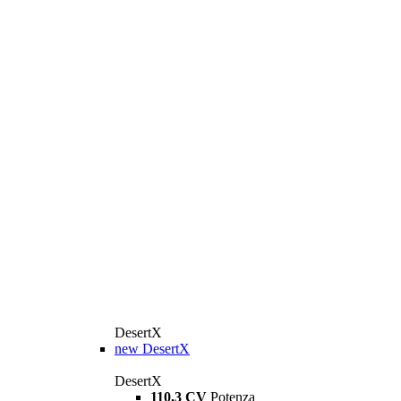
DesertX
new
DesertX
DesertX
110,3 CV
Potenza