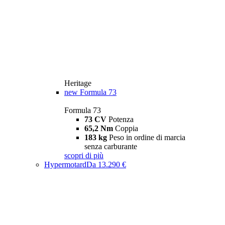
Heritage
new
Formula 73
Formula 73
73 CV
Potenza
65,2 Nm
Coppia
183 kg
Peso in ordine di marcia
senza carburante
scopri di più
Hypermotard
Da 13.290 €