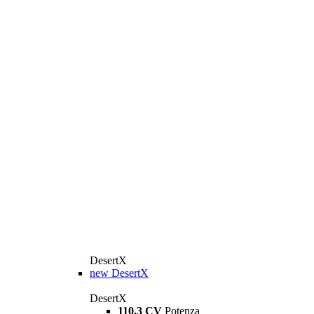
DesertX
new
DesertX
DesertX
110,3 CV
Potenza