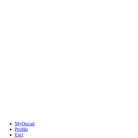
MyDucati
Profilo
Esci