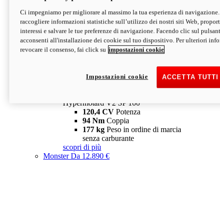
Ci impegniamo per migliorare al massimo la tua esperienza di navigazione.
Hypermotard V2 SP
raccogliere informazioni statistiche sull’utilizzo dei nostri siti Web, proporti
120,4 CV
Potenza
interessi e salvare le tue preferenze di navigazione. Facendo clic sul pulsant
94 Nm
Coppia
acconsenti all'installazione dei cookie sul tuo dispositivo. Per ulteriori in
177 kg
Peso in ordine di marcia
revocare il consenso, fai click su
impostazioni cookie
senza carburante
A partire da 19.890 €
Depotenziata 35 kW: 18.890 €
i
configura
scopri di più
Impostazioni cookie
ACCETTA TUTTI
new
V2 SP 100
Hypermotard V2 SP 100
120,4 CV
Potenza
94 Nm
Coppia
177 kg
Peso in ordine di marcia
senza carburante
scopri di più
Monster
Da 12.890 €