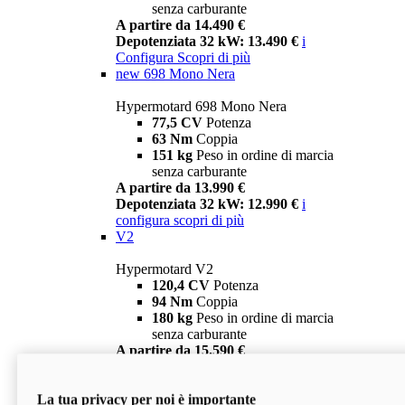
senza carburante
A partire da 14.490 €
Depotenziata 32 kW: 13.490 €
i
Configura
Scopri di più
new
698 Mono Nera
Hypermotard 698 Mono Nera
77,5 CV
Potenza
63 Nm
Coppia
151 kg
Peso in ordine di marcia
senza carburante
A partire da 13.990 €
Depotenziata 32 kW: 12.990 €
i
configura
scopri di più
V2
Hypermotard V2
120,4 CV
Potenza
94 Nm
Coppia
180 kg
Peso in ordine di marcia
senza carburante
A partire da 15.590 €
Depotenziata 35 kW: 14.590 €
i
configura
scopri di più
La tua privacy per noi è importante
V2 SP