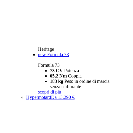
Heritage
new
Formula 73
Formula 73
73 CV
Potenza
65,2 Nm
Coppia
183 kg
Peso in ordine di marcia
senza carburante
scopri di più
Hypermotard
Da 13.290 €