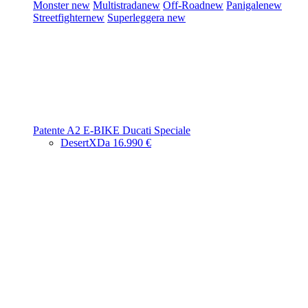
Monster
new
Multistrada
new
Off-Road
new
Panigale
new
Streetfighter
new
Superleggera
new
Patente A2
E-BIKE
Ducati Speciale
DesertX
Da 16.990 €