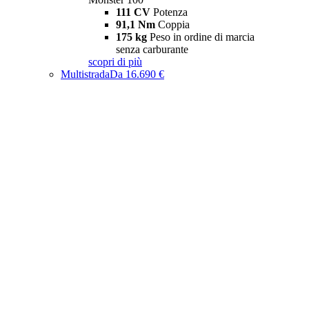
111 CV
Potenza
91,1 Nm
Coppia
175 kg
Peso in ordine di marcia
senza carburante
scopri di più
Multistrada
Da 16.690 €