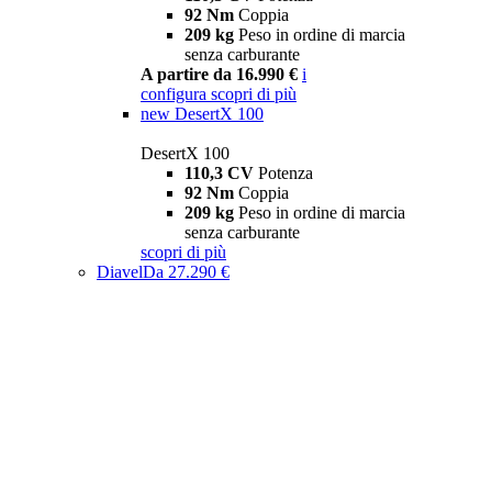
92 Nm
Coppia
209 kg
Peso in ordine di marcia
senza carburante
A partire da 16.990 €
i
configura
scopri di più
new
DesertX 100
DesertX 100
110,3 CV
Potenza
92 Nm
Coppia
209 kg
Peso in ordine di marcia
senza carburante
scopri di più
Diavel
Da 27.290 €