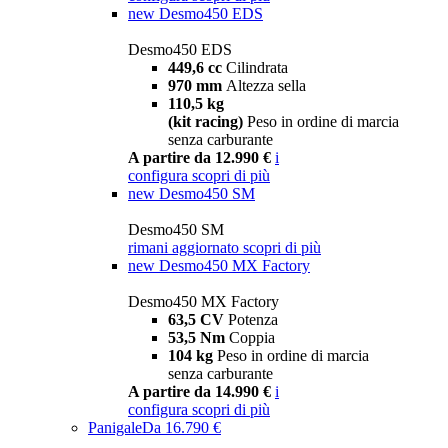
new
Desmo450 EDS
Desmo450 EDS
449,6 cc
Cilindrata
970 mm
Altezza sella
110,5 kg
(kit racing)
Peso in ordine di marcia
senza carburante
A partire da 12.990 €
i
configura
scopri di più
new
Desmo450 SM
Desmo450 SM
rimani aggiornato
scopri di più
new
Desmo450 MX Factory
Desmo450 MX Factory
63,5 CV
Potenza
53,5 Nm
Coppia
104 kg
Peso in ordine di marcia
senza carburante
A partire da 14.990 €
i
configura
scopri di più
Panigale
Da 16.790 €