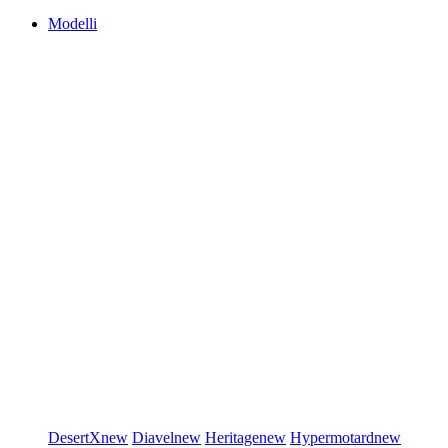
Modelli
DesertX
new
Diavel
new
Heritage
new
Hypermotard
new