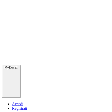
MyDucati
Accedi
Registrati