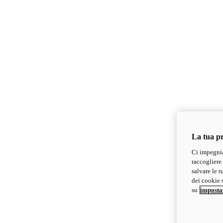
La tua pr
Ci impegnia
raccogliere 
salvare le t
dei cookie s
su
imposta