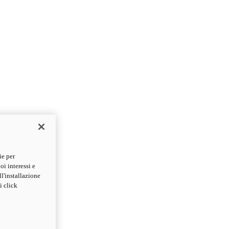
ie per
oi interessi e
ll'installazione
i click