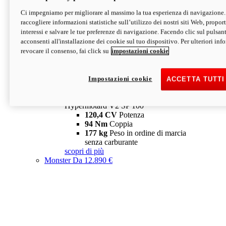
Ci impegniamo per migliorare al massimo la tua esperienza di navigazione.
Hypermotard V2 SP
raccogliere informazioni statistiche sull’utilizzo dei nostri siti Web, proporti
120,4 CV
Potenza
interessi e salvare le tue preferenze di navigazione. Facendo clic sul pulsant
94 Nm
Coppia
acconsenti all'installazione dei cookie sul tuo dispositivo. Per ulteriori in
177 kg
Peso in ordine di marcia
revocare il consenso, fai click su
impostazioni cookie
senza carburante
A partire da 19.890 €
Depotenziata 35 kW: 18.890 €
i
configura
scopri di più
Impostazioni cookie
ACCETTA TUTTI
new
V2 SP 100
Hypermotard V2 SP 100
120,4 CV
Potenza
94 Nm
Coppia
177 kg
Peso in ordine di marcia
senza carburante
scopri di più
Monster
Da 12.890 €