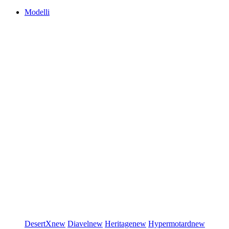
Modelli
DesertX
new
Diavel
new
Heritage
new
Hypermotard
new