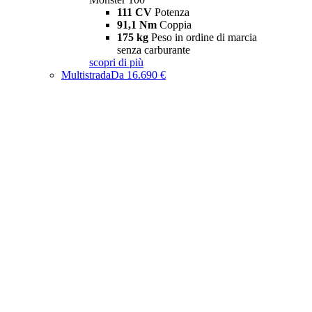
111 CV
Potenza
91,1 Nm
Coppia
175 kg
Peso in ordine di marcia
senza carburante
scopri di più
Multistrada
Da 16.690 €