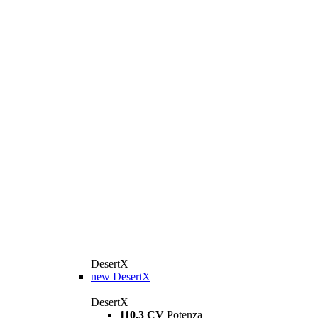
DesertX
new
DesertX
DesertX
110,3 CV
Potenza