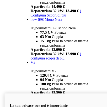
senza carburante
A partire da 14.490 €
Depotenziata 32 kW: 13.490 €
i
Configura
Scopri di più
new
698 Mono Nera
Hypermotard 698 Mono Nera
77,5 CV
Potenza
63 Nm
Coppia
151 kg
Peso in ordine di marcia
senza carburante
A partire da 13.990 €
Depotenziata 32 kW: 12.990 €
i
configura
scopri di più
V2
Hypermotard V2
120,4 CV
Potenza
94 Nm
Coppia
180 kg
Peso in ordine di marcia
senza carburante
A partire da 15.590 €
Depotenziata 35 kW: 14.590 €
i
configura
scopri di più
La tua privacy per noi è importante
V2 SP