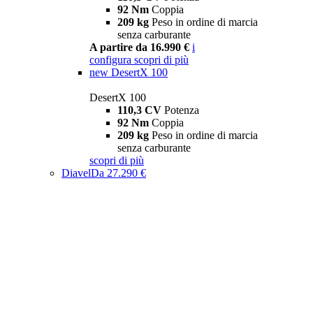
92 Nm
Coppia
209 kg
Peso in ordine di marcia
senza carburante
A partire da 16.990 €
i
configura
scopri di più
new
DesertX 100
DesertX 100
110,3 CV
Potenza
92 Nm
Coppia
209 kg
Peso in ordine di marcia
senza carburante
scopri di più
Diavel
Da 27.290 €