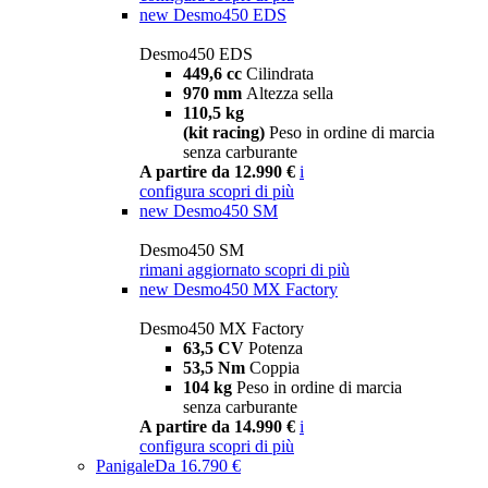
new
Desmo450 EDS
Desmo450 EDS
449,6 cc
Cilindrata
970 mm
Altezza sella
110,5 kg
(kit racing)
Peso in ordine di marcia
senza carburante
A partire da 12.990 €
i
configura
scopri di più
new
Desmo450 SM
Desmo450 SM
rimani aggiornato
scopri di più
new
Desmo450 MX Factory
Desmo450 MX Factory
63,5 CV
Potenza
53,5 Nm
Coppia
104 kg
Peso in ordine di marcia
senza carburante
A partire da 14.990 €
i
configura
scopri di più
Panigale
Da 16.790 €