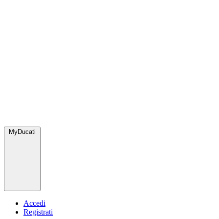
MyDucati
Accedi
Registrati