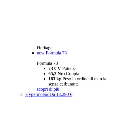
Heritage
new
Formula 73
Formula 73
73 CV
Potenza
65,2 Nm
Coppia
183 kg
Peso in ordine di marcia
senza carburante
scopri di più
Hypermotard
Da 13.290 €