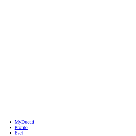
MyDucati
Profilo
Esci