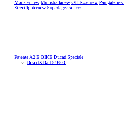
Monster
new
Multistrada
new
Off-Road
new
Panigale
new
Streetfighter
new
Superleggera
new
Patente A2
E-BIKE
Ducati Speciale
DesertX
Da 16.990 €