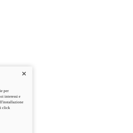
ie per
oi interessi e
ll'installazione
i click