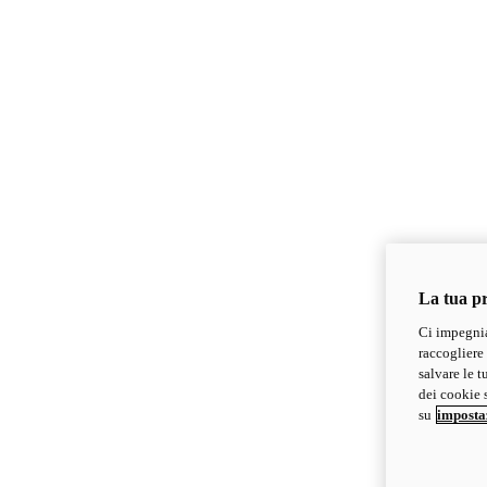
La tua pr
Ci impegnia
raccogliere 
salvare le t
dei cookie s
su
imposta