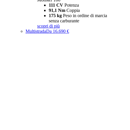
111 CV
Potenza
91,1 Nm
Coppia
175 kg
Peso in ordine di marcia
senza carburante
scopri di più
Multistrada
Da 16.690 €