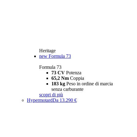
Heritage
new
Formula 73
Formula 73
73 CV
Potenza
65,2 Nm
Coppia
183 kg
Peso in ordine di marcia
senza carburante
scopri di più
Hypermotard
Da 13.290 €