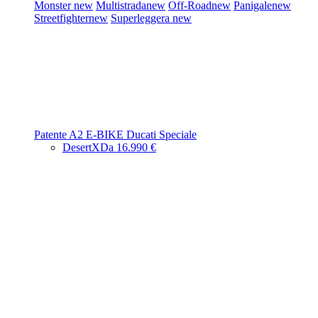
Monster
new
Multistrada
new
Off-Road
new
Panigale
new
Streetfighter
new
Superleggera
new
Patente A2
E-BIKE
Ducati Speciale
DesertX
Da 16.990 €