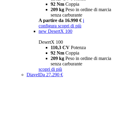
92 Nm
Coppia
209 kg
Peso in ordine di marcia
senza carburante
A partire da 16.990 €
i
configura
scopri di più
new
DesertX 100
DesertX 100
110,3 CV
Potenza
92 Nm
Coppia
209 kg
Peso in ordine di marcia
senza carburante
scopri di più
Diavel
Da 27.290 €