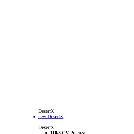
DesertX
new
DesertX
DesertX
110,3 CV
Potenza