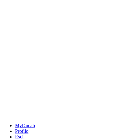
MyDucati
Profilo
Esci