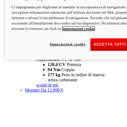
Ci impegniamo per migliorare al massimo la tua esperienza di navigazione.
Hypermotard V2 SP
raccogliere informazioni statistiche sull’utilizzo dei nostri siti Web, proporti
120,4 CV
Potenza
interessi e salvare le tue preferenze di navigazione. Facendo clic sul pulsant
94 Nm
Coppia
acconsenti all'installazione dei cookie sul tuo dispositivo. Per ulteriori in
177 kg
Peso in ordine di marcia
revocare il consenso, fai click su
impostazioni cookie
senza carburante
A partire da 19.890 €
Depotenziata 35 kW: 18.890 €
i
configura
scopri di più
Impostazioni cookie
ACCETTA TUTTI
new
V2 SP 100
Hypermotard V2 SP 100
120,4 CV
Potenza
94 Nm
Coppia
177 kg
Peso in ordine di marcia
senza carburante
scopri di più
Monster
Da 12.890 €