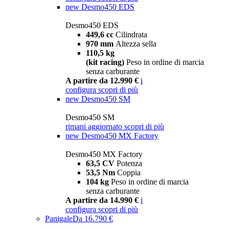
new
Desmo450 EDS
Desmo450 EDS
449,6 cc
Cilindrata
970 mm
Altezza sella
110,5 kg
(kit racing)
Peso in ordine di marcia
senza carburante
A partire da 12.990 €
i
configura
scopri di più
new
Desmo450 SM
Desmo450 SM
rimani aggiornato
scopri di più
new
Desmo450 MX Factory
Desmo450 MX Factory
63,5 CV
Potenza
53,5 Nm
Coppia
104 kg
Peso in ordine di marcia
senza carburante
A partire da 14.990 €
i
configura
scopri di più
Panigale
Da 16.790 €