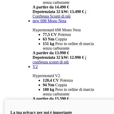
senza carburante
A partire da 14.490 €
Depotenziata 32 kW: 13.490 €
i
Configura
Scopri di più
new
698 Mono Nera
Hypermotard 698 Mono Nera
77,5 CV
Potenza
63 Nm
Coppia
151 kg
Peso in ordine di marcia
senza carburante
A partire da 13.990 €
Depotenziata 32 kW: 12.990 €
i
configura
scopri di più
V2
Hypermotard V2
120,4 CV
Potenza
94 Nm
Coppia
180 kg
Peso in ordine di marcia
senza carburante
A partire da 15.590 €
Depotenziata 35 kW: 14.590 €
i
configura
scopri di più
La tua privacy per noi è importante
V2 SP