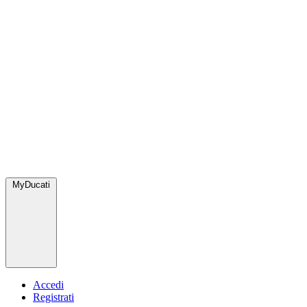
MyDucati
Accedi
Registrati