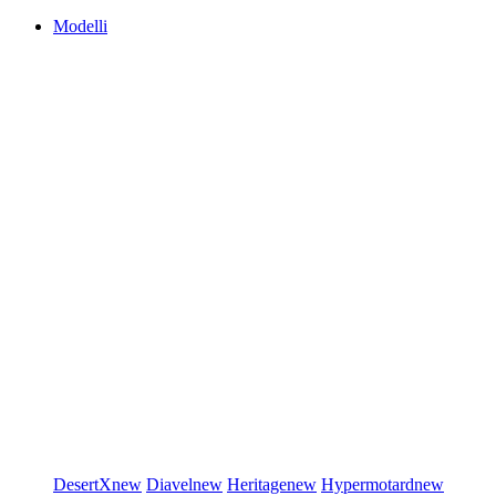
Modelli
DesertX
new
Diavel
new
Heritage
new
Hypermotard
new