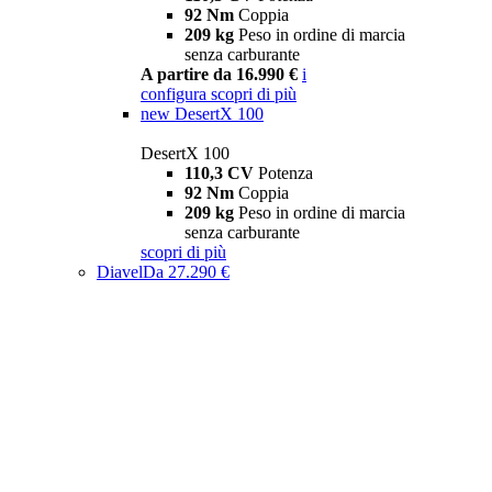
92 Nm
Coppia
209 kg
Peso in ordine di marcia
senza carburante
A partire da 16.990 €
i
configura
scopri di più
new
DesertX 100
DesertX 100
110,3 CV
Potenza
92 Nm
Coppia
209 kg
Peso in ordine di marcia
senza carburante
scopri di più
Diavel
Da 27.290 €