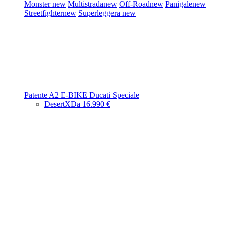
Monster
new
Multistrada
new
Off-Road
new
Panigale
new
Streetfighter
new
Superleggera
new
Patente A2
E-BIKE
Ducati Speciale
DesertX
Da 16.990 €