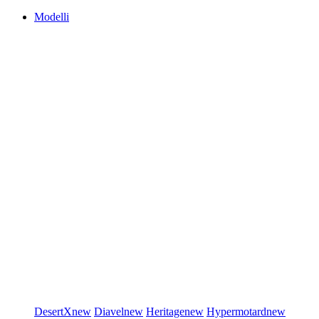
Modelli
DesertX
new
Diavel
new
Heritage
new
Hypermotard
new