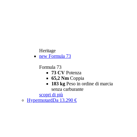
Heritage
new
Formula 73
Formula 73
73 CV
Potenza
65,2 Nm
Coppia
183 kg
Peso in ordine di marcia
senza carburante
scopri di più
Hypermotard
Da 13.290 €