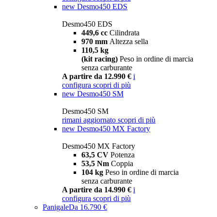
new
Desmo450 EDS
Desmo450 EDS
449,6 cc
Cilindrata
970 mm
Altezza sella
110,5 kg
(kit racing)
Peso in ordine di marcia
senza carburante
A partire da 12.990 €
i
configura
scopri di più
new
Desmo450 SM
Desmo450 SM
rimani aggiornato
scopri di più
new
Desmo450 MX Factory
Desmo450 MX Factory
63,5 CV
Potenza
53,5 Nm
Coppia
104 kg
Peso in ordine di marcia
senza carburante
A partire da 14.990 €
i
configura
scopri di più
Panigale
Da 16.790 €