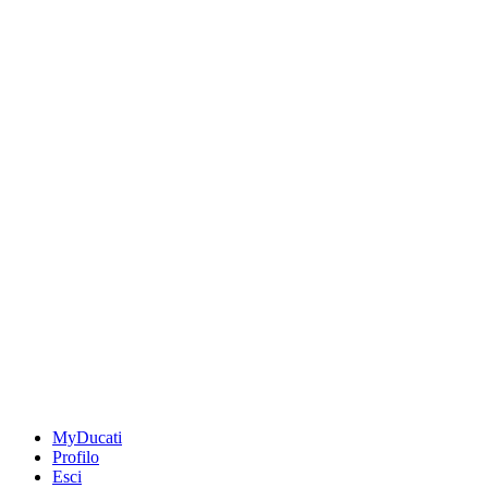
MyDucati
Profilo
Esci