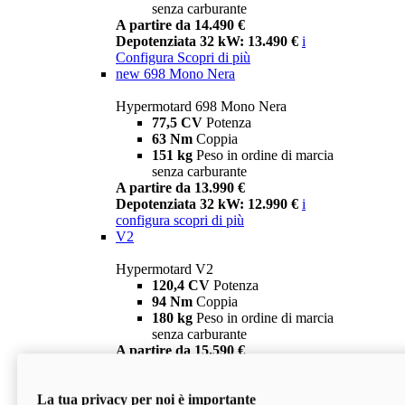
senza carburante
A partire da 14.490 €
Depotenziata 32 kW: 13.490 €
i
Configura
Scopri di più
new
698 Mono Nera
Hypermotard 698 Mono Nera
77,5 CV
Potenza
63 Nm
Coppia
151 kg
Peso in ordine di marcia
senza carburante
A partire da 13.990 €
Depotenziata 32 kW: 12.990 €
i
configura
scopri di più
V2
Hypermotard V2
120,4 CV
Potenza
94 Nm
Coppia
180 kg
Peso in ordine di marcia
senza carburante
A partire da 15.590 €
Depotenziata 35 kW: 14.590 €
i
configura
scopri di più
La tua privacy per noi è importante
V2 SP