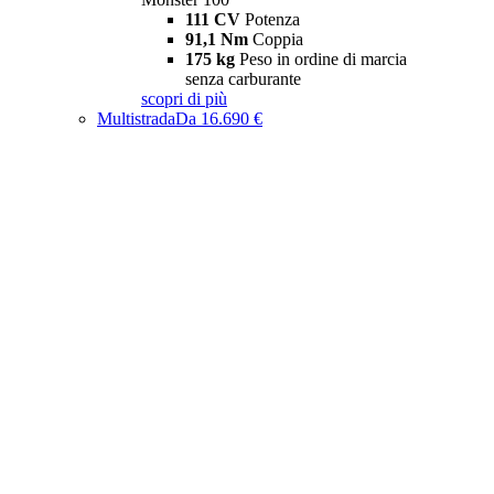
111 CV
Potenza
91,1 Nm
Coppia
175 kg
Peso in ordine di marcia
senza carburante
scopri di più
Multistrada
Da 16.690 €