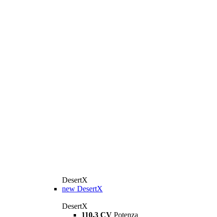
DesertX
new
DesertX
DesertX
110,3 CV
Potenza