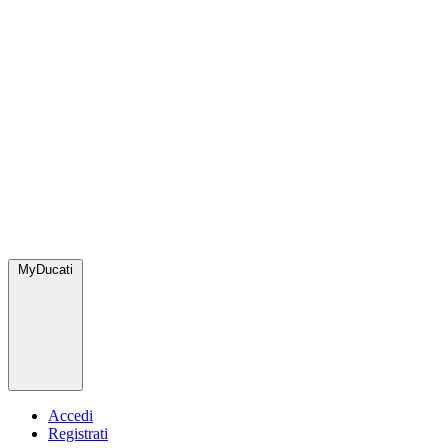
MyDucati
Accedi
Registrati