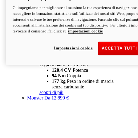
Ci impegniamo per migliorare al massimo la tua esperienza di navigazione.
Hypermotard V2 SP
raccogliere informazioni statistiche sull’utilizzo dei nostri siti Web, proporti
120,4 CV
Potenza
interessi e salvare le tue preferenze di navigazione. Facendo clic sul pulsant
94 Nm
Coppia
acconsenti all'installazione dei cookie sul tuo dispositivo. Per ulteriori in
177 kg
Peso in ordine di marcia
revocare il consenso, fai click su
impostazioni cookie
senza carburante
A partire da 19.890 €
Depotenziata 35 kW: 18.890 €
i
configura
scopri di più
Impostazioni cookie
ACCETTA TUTTI
new
V2 SP 100
Hypermotard V2 SP 100
120,4 CV
Potenza
94 Nm
Coppia
177 kg
Peso in ordine di marcia
senza carburante
scopri di più
Monster
Da 12.890 €