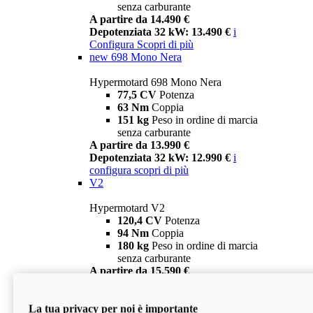
senza carburante
A partire da 14.490 €
Depotenziata 32 kW: 13.490 €
i
Configura
Scopri di più
new
698 Mono Nera
Hypermotard 698 Mono Nera
77,5 CV
Potenza
63 Nm
Coppia
151 kg
Peso in ordine di marcia
senza carburante
A partire da 13.990 €
Depotenziata 32 kW: 12.990 €
i
configura
scopri di più
V2
Hypermotard V2
120,4 CV
Potenza
94 Nm
Coppia
180 kg
Peso in ordine di marcia
senza carburante
A partire da 15.590 €
Depotenziata 35 kW: 14.590 €
i
configura
scopri di più
La tua privacy per noi è importante
V2 SP