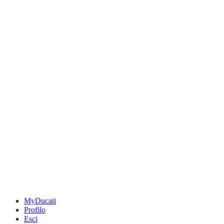
MyDucati
Profilo
Esci