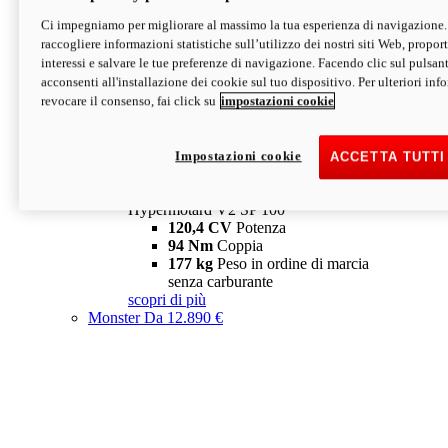
Ci impegniamo per migliorare al massimo la tua esperienza di navigazione.
Hypermotard V2 SP
raccogliere informazioni statistiche sull’utilizzo dei nostri siti Web, proporti
120,4 CV
Potenza
interessi e salvare le tue preferenze di navigazione. Facendo clic sul pulsant
94 Nm
Coppia
acconsenti all'installazione dei cookie sul tuo dispositivo. Per ulteriori in
177 kg
Peso in ordine di marcia
revocare il consenso, fai click su
impostazioni cookie
senza carburante
A partire da 19.890 €
Depotenziata 35 kW: 18.890 €
i
configura
scopri di più
Impostazioni cookie
ACCETTA TUTTI
new
V2 SP 100
Hypermotard V2 SP 100
120,4 CV
Potenza
94 Nm
Coppia
177 kg
Peso in ordine di marcia
senza carburante
scopri di più
Monster
Da 12.890 €