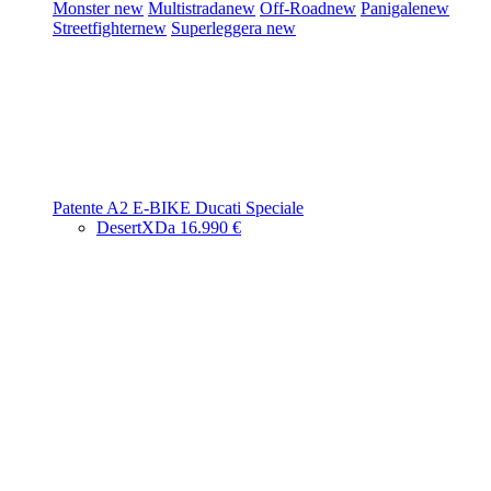
Monster
new
Multistrada
new
Off-Road
new
Panigale
new
Streetfighter
new
Superleggera
new
Patente A2
E-BIKE
Ducati Speciale
DesertX
Da 16.990 €