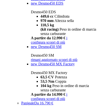
new
Desmo450 EDS
Desmo450 EDS
449,6 cc
Cilindrata
970 mm
Altezza sella
110,5 kg
(kit racing)
Peso in ordine di marcia
senza carburante
A partire da 12.990 €
i
configura
scopri di più
new
Desmo450 SM
Desmo450 SM
rimani aggiornato
scopri di più
new
Desmo450 MX Factory
Desmo450 MX Factory
63,5 CV
Potenza
53,5 Nm
Coppia
104 kg
Peso in ordine di marcia
senza carburante
A partire da 14.990 €
i
configura
scopri di più
Panigale
Da 16.790 €