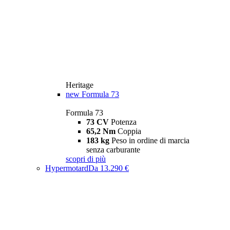
Heritage
new
Formula 73
Formula 73
73 CV
Potenza
65,2 Nm
Coppia
183 kg
Peso in ordine di marcia
senza carburante
scopri di più
Hypermotard
Da 13.290 €