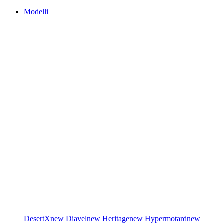
Modelli
DesertX
new
Diavel
new
Heritage
new
Hypermotard
new