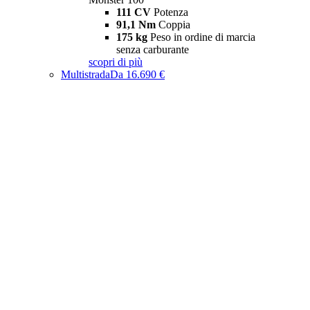
111 CV
Potenza
91,1 Nm
Coppia
175 kg
Peso in ordine di marcia
senza carburante
scopri di più
Multistrada
Da 16.690 €