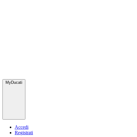
MyDucati
Accedi
Registrati