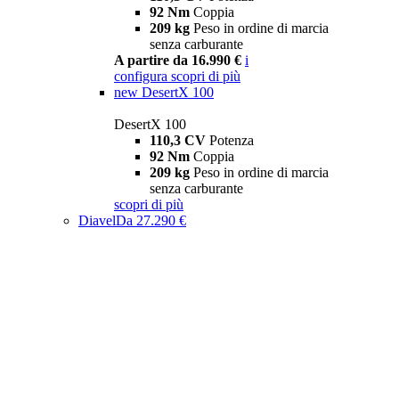
92 Nm
Coppia
209 kg
Peso in ordine di marcia
senza carburante
A partire da 16.990 €
i
configura
scopri di più
new
DesertX 100
DesertX 100
110,3 CV
Potenza
92 Nm
Coppia
209 kg
Peso in ordine di marcia
senza carburante
scopri di più
Diavel
Da 27.290 €