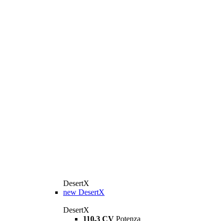
DesertX
new
DesertX
DesertX
110,3 CV
Potenza