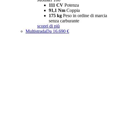
111 CV
Potenza
91,1 Nm
Coppia
175 kg
Peso in ordine di marcia
senza carburante
scopri di più
Multistrada
Da 16.690 €