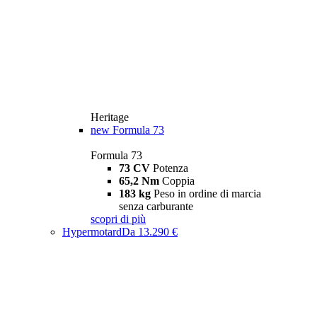
Heritage
new
Formula 73
Formula 73
73 CV
Potenza
65,2 Nm
Coppia
183 kg
Peso in ordine di marcia
senza carburante
scopri di più
Hypermotard
Da 13.290 €