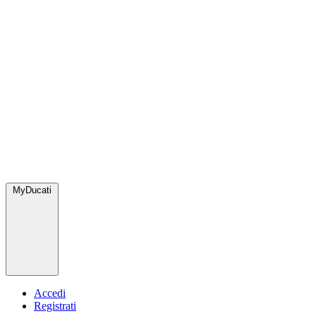
MyDucati
Accedi
Registrati