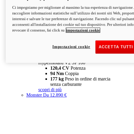
Ci impegniamo per migliorare al massimo la tua esperienza di navigazione.
Hypermotard V2 SP
raccogliere informazioni statistiche sull’utilizzo dei nostri siti Web, proporti
120,4 CV
Potenza
interessi e salvare le tue preferenze di navigazione. Facendo clic sul pulsant
94 Nm
Coppia
acconsenti all'installazione dei cookie sul tuo dispositivo. Per ulteriori in
177 kg
Peso in ordine di marcia
revocare il consenso, fai click su
impostazioni cookie
senza carburante
A partire da 19.890 €
Depotenziata 35 kW: 18.890 €
i
configura
scopri di più
Impostazioni cookie
ACCETTA TUTTI
new
V2 SP 100
Hypermotard V2 SP 100
120,4 CV
Potenza
94 Nm
Coppia
177 kg
Peso in ordine di marcia
senza carburante
scopri di più
Monster
Da 12.890 €