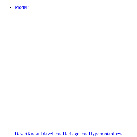
Modelli
DesertX
new
Diavel
new
Heritage
new
Hypermotard
new