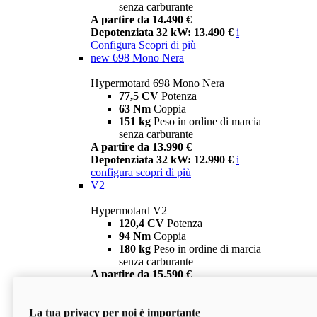
senza carburante
A partire da 14.490 €
Depotenziata 32 kW: 13.490 €
i
Configura
Scopri di più
new
698 Mono Nera
Hypermotard 698 Mono Nera
77,5 CV
Potenza
63 Nm
Coppia
151 kg
Peso in ordine di marcia
senza carburante
A partire da 13.990 €
Depotenziata 32 kW: 12.990 €
i
configura
scopri di più
V2
Hypermotard V2
120,4 CV
Potenza
94 Nm
Coppia
180 kg
Peso in ordine di marcia
senza carburante
A partire da 15.590 €
Depotenziata 35 kW: 14.590 €
i
configura
scopri di più
La tua privacy per noi è importante
V2 SP