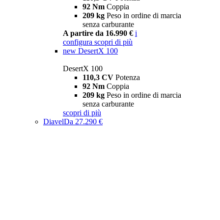
92 Nm
Coppia
209 kg
Peso in ordine di marcia
senza carburante
A partire da 16.990 €
i
configura
scopri di più
new
DesertX 100
DesertX 100
110,3 CV
Potenza
92 Nm
Coppia
209 kg
Peso in ordine di marcia
senza carburante
scopri di più
Diavel
Da 27.290 €