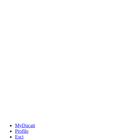
MyDucati
Profilo
Esci