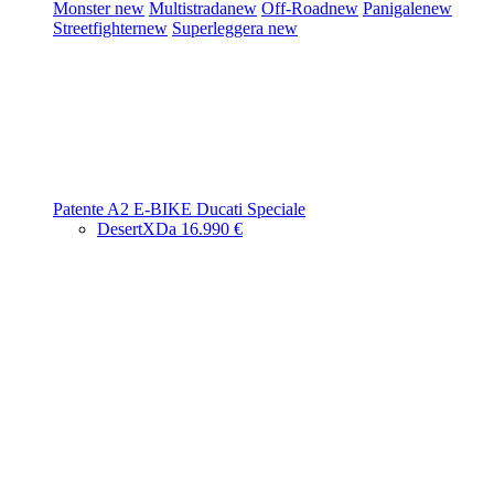
Monster
new
Multistrada
new
Off-Road
new
Panigale
new
Streetfighter
new
Superleggera
new
Patente A2
E-BIKE
Ducati Speciale
DesertX
Da 16.990 €