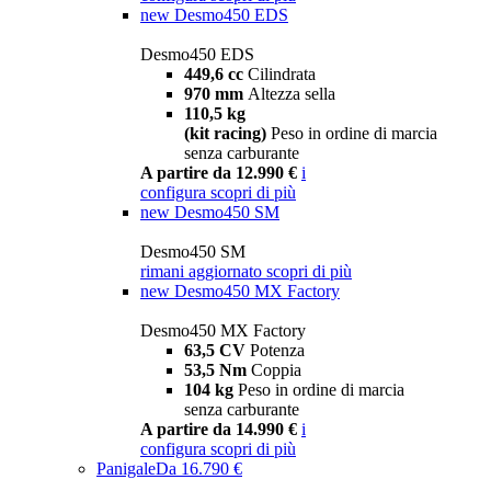
new
Desmo450 EDS
Desmo450 EDS
449,6 cc
Cilindrata
970 mm
Altezza sella
110,5 kg
(kit racing)
Peso in ordine di marcia
senza carburante
A partire da 12.990 €
i
configura
scopri di più
new
Desmo450 SM
Desmo450 SM
rimani aggiornato
scopri di più
new
Desmo450 MX Factory
Desmo450 MX Factory
63,5 CV
Potenza
53,5 Nm
Coppia
104 kg
Peso in ordine di marcia
senza carburante
A partire da 14.990 €
i
configura
scopri di più
Panigale
Da 16.790 €