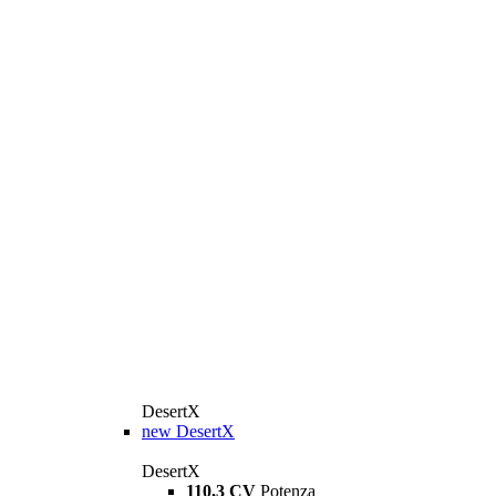
DesertX
new
DesertX
DesertX
110,3 CV
Potenza