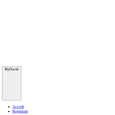
MyDucati
Accedi
Registrati