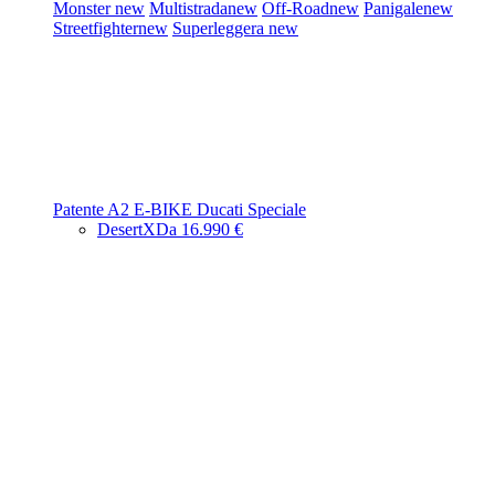
Monster
new
Multistrada
new
Off-Road
new
Panigale
new
Streetfighter
new
Superleggera
new
Patente A2
E-BIKE
Ducati Speciale
DesertX
Da 16.990 €