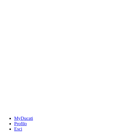
MyDucati
Profilo
Esci