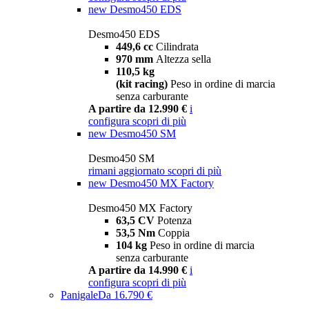
new
Desmo450 EDS
Desmo450 EDS
449,6 cc
Cilindrata
970 mm
Altezza sella
110,5 kg
(kit racing)
Peso in ordine di marcia
senza carburante
A partire da 12.990 €
i
configura
scopri di più
new
Desmo450 SM
Desmo450 SM
rimani aggiornato
scopri di più
new
Desmo450 MX Factory
Desmo450 MX Factory
63,5 CV
Potenza
53,5 Nm
Coppia
104 kg
Peso in ordine di marcia
senza carburante
A partire da 14.990 €
i
configura
scopri di più
Panigale
Da 16.790 €