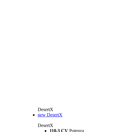
DesertX
new
DesertX
DesertX
110,3 CV
Potenza