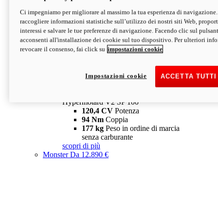
Ci impegniamo per migliorare al massimo la tua esperienza di navigazione.
Hypermotard V2 SP
raccogliere informazioni statistiche sull’utilizzo dei nostri siti Web, proporti
120,4 CV
Potenza
interessi e salvare le tue preferenze di navigazione. Facendo clic sul pulsant
94 Nm
Coppia
acconsenti all'installazione dei cookie sul tuo dispositivo. Per ulteriori in
177 kg
Peso in ordine di marcia
revocare il consenso, fai click su
impostazioni cookie
senza carburante
A partire da 19.890 €
Depotenziata 35 kW: 18.890 €
i
configura
scopri di più
Impostazioni cookie
ACCETTA TUTTI
new
V2 SP 100
Hypermotard V2 SP 100
120,4 CV
Potenza
94 Nm
Coppia
177 kg
Peso in ordine di marcia
senza carburante
scopri di più
Monster
Da 12.890 €