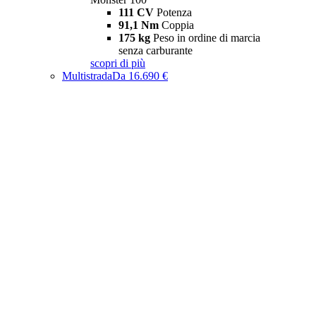
111 CV
Potenza
91,1 Nm
Coppia
175 kg
Peso in ordine di marcia
senza carburante
scopri di più
Multistrada
Da 16.690 €