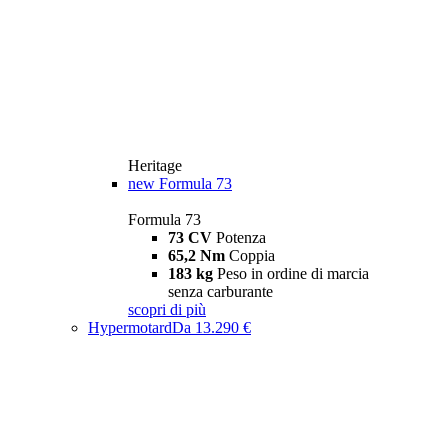
Heritage
new
Formula 73
Formula 73
73 CV
Potenza
65,2 Nm
Coppia
183 kg
Peso in ordine di marcia
senza carburante
scopri di più
Hypermotard
Da 13.290 €