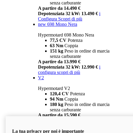
senza carburante
A partire da 14.490 €
Depotenziata 32 kW: 13.490 €
i
Configura
Scopri di più
new
698 Mono Nera
Hypermotard 698 Mono Nera
77,5 CV
Potenza
63 Nm
Coppia
151 kg
Peso in ordine di marcia
senza carburante
A partire da 13.990 €
Depotenziata 32 kW: 12.990 €
i
configura
scopri di più
V2
Hypermotard V2
120,4 CV
Potenza
94 Nm
Coppia
180 kg
Peso in ordine di marcia
senza carburante
A partire da 15.590 €
Depotenziata 35 kW: 14.590 €
i
configura
scopri di più
La tua privacy per noi è importante
V2 SP