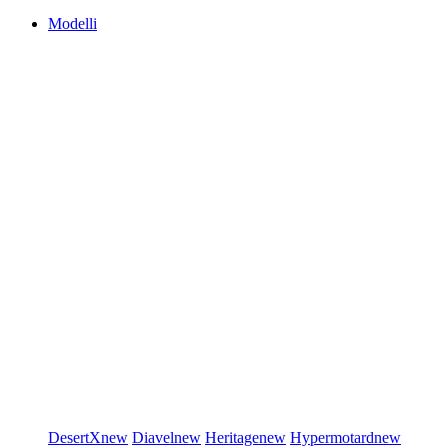
Modelli
DesertX
new
Diavel
new
Heritage
new
Hypermotard
new