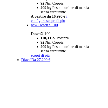
92 Nm
Coppia
209 kg
Peso in ordine di marcia
senza carburante
A partire da 16.990 €
i
configura
scopri di più
new
DesertX 100
DesertX 100
110,3 CV
Potenza
92 Nm
Coppia
209 kg
Peso in ordine di marcia
senza carburante
scopri di più
Diavel
Da 27.290 €