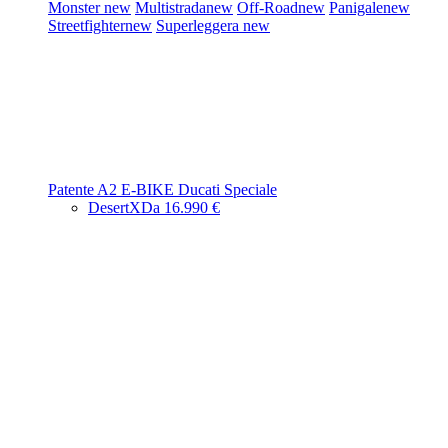
Monster
new
Multistrada
new
Off-Road
new
Panigale
new
Streetfighter
new
Superleggera
new
Patente A2
E-BIKE
Ducati Speciale
DesertX
Da 16.990 €