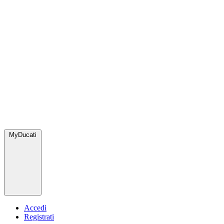
MyDucati
Accedi
Registrati