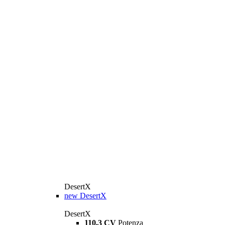
DesertX
new
DesertX
DesertX
110,3 CV
Potenza