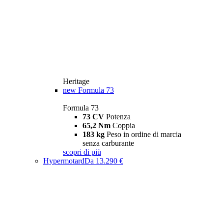
Heritage
new
Formula 73
Formula 73
73 CV
Potenza
65,2 Nm
Coppia
183 kg
Peso in ordine di marcia
senza carburante
scopri di più
Hypermotard
Da 13.290 €