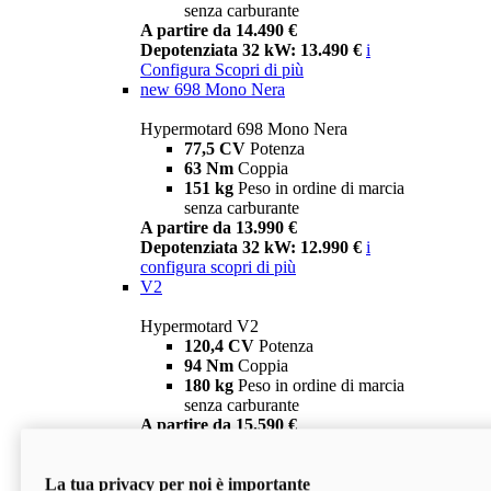
senza carburante
A partire da 14.490 €
Depotenziata 32 kW: 13.490 €
i
Configura
Scopri di più
new
698 Mono Nera
Hypermotard 698 Mono Nera
77,5 CV
Potenza
63 Nm
Coppia
151 kg
Peso in ordine di marcia
senza carburante
A partire da 13.990 €
Depotenziata 32 kW: 12.990 €
i
configura
scopri di più
V2
Hypermotard V2
120,4 CV
Potenza
94 Nm
Coppia
180 kg
Peso in ordine di marcia
senza carburante
A partire da 15.590 €
Depotenziata 35 kW: 14.590 €
i
configura
scopri di più
La tua privacy per noi è importante
V2 SP