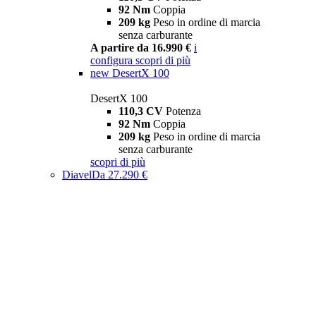
92 Nm
Coppia
209 kg
Peso in ordine di marcia
senza carburante
A partire da 16.990 €
i
configura
scopri di più
new
DesertX 100
DesertX 100
110,3 CV
Potenza
92 Nm
Coppia
209 kg
Peso in ordine di marcia
senza carburante
scopri di più
Diavel
Da 27.290 €