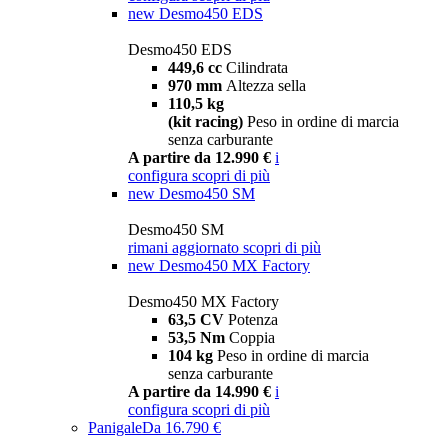
new
Desmo450 EDS
Desmo450 EDS
449,6 cc
Cilindrata
970 mm
Altezza sella
110,5 kg
(kit racing)
Peso in ordine di marcia
senza carburante
A partire da 12.990 €
i
configura
scopri di più
new
Desmo450 SM
Desmo450 SM
rimani aggiornato
scopri di più
new
Desmo450 MX Factory
Desmo450 MX Factory
63,5 CV
Potenza
53,5 Nm
Coppia
104 kg
Peso in ordine di marcia
senza carburante
A partire da 14.990 €
i
configura
scopri di più
Panigale
Da 16.790 €