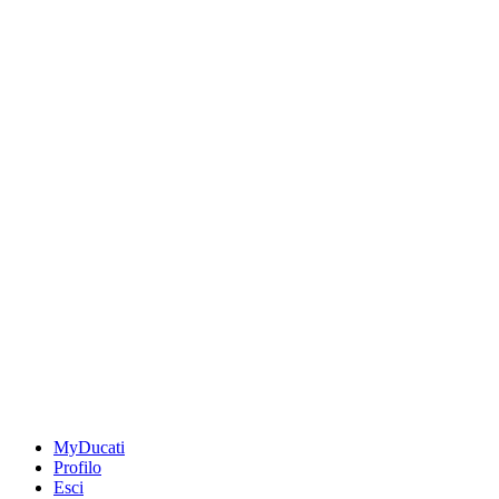
MyDucati
Profilo
Esci