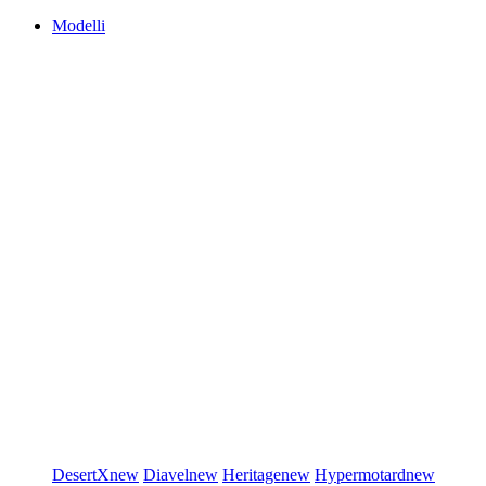
Modelli
DesertX
new
Diavel
new
Heritage
new
Hypermotard
new