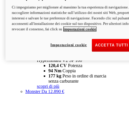
Ci impegniamo per migliorare al massimo la tua esperienza di navigazione.
Hypermotard V2 SP
raccogliere informazioni statistiche sull’utilizzo dei nostri siti Web, proporti
120,4 CV
Potenza
interessi e salvare le tue preferenze di navigazione. Facendo clic sul pulsant
94 Nm
Coppia
acconsenti all'installazione dei cookie sul tuo dispositivo. Per ulteriori in
177 kg
Peso in ordine di marcia
revocare il consenso, fai click su
impostazioni cookie
senza carburante
A partire da 19.890 €
Depotenziata 35 kW: 18.890 €
i
configura
scopri di più
Impostazioni cookie
ACCETTA TUTTI
new
V2 SP 100
Hypermotard V2 SP 100
120,4 CV
Potenza
94 Nm
Coppia
177 kg
Peso in ordine di marcia
senza carburante
scopri di più
Monster
Da 12.890 €