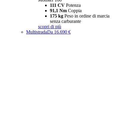
111 CV
Potenza
91,1 Nm
Coppia
175 kg
Peso in ordine di marcia
senza carburante
scopri di più
Multistrada
Da 16.690 €