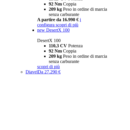
92 Nm
Coppia
209 kg
Peso in ordine di marcia
senza carburante
A partire da 16.990 €
i
configura
scopri di più
new
DesertX 100
DesertX 100
110,3 CV
Potenza
92 Nm
Coppia
209 kg
Peso in ordine di marcia
senza carburante
scopri di più
Diavel
Da 27.290 €