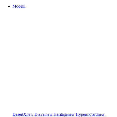
Modelli
DesertX
new
Diavel
new
Heritage
new
Hypermotard
new