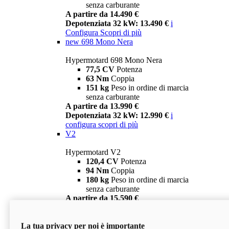
senza carburante
A partire da 14.490 €
Depotenziata 32 kW: 13.490 €
i
Configura
Scopri di più
new
698 Mono Nera
Hypermotard 698 Mono Nera
77,5 CV
Potenza
63 Nm
Coppia
151 kg
Peso in ordine di marcia
senza carburante
A partire da 13.990 €
Depotenziata 32 kW: 12.990 €
i
configura
scopri di più
V2
Hypermotard V2
120,4 CV
Potenza
94 Nm
Coppia
180 kg
Peso in ordine di marcia
senza carburante
A partire da 15.590 €
Depotenziata 35 kW: 14.590 €
i
configura
scopri di più
La tua privacy per noi è importante
V2 SP