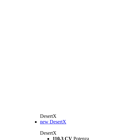
DesertX
new
DesertX
DesertX
110,3 CV
Potenza