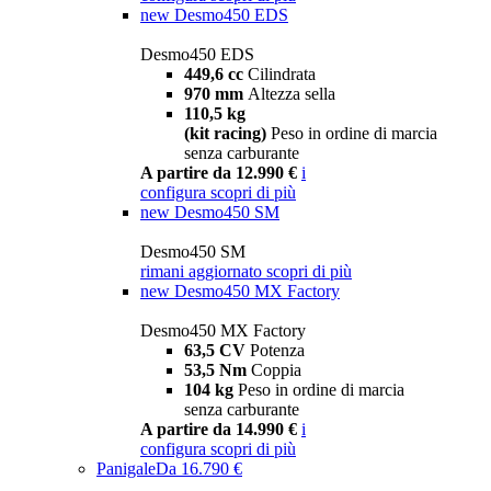
new
Desmo450 EDS
Desmo450 EDS
449,6 cc
Cilindrata
970 mm
Altezza sella
110,5 kg
(kit racing)
Peso in ordine di marcia
senza carburante
A partire da 12.990 €
i
configura
scopri di più
new
Desmo450 SM
Desmo450 SM
rimani aggiornato
scopri di più
new
Desmo450 MX Factory
Desmo450 MX Factory
63,5 CV
Potenza
53,5 Nm
Coppia
104 kg
Peso in ordine di marcia
senza carburante
A partire da 14.990 €
i
configura
scopri di più
Panigale
Da 16.790 €