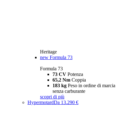
Heritage
new
Formula 73
Formula 73
73 CV
Potenza
65,2 Nm
Coppia
183 kg
Peso in ordine di marcia
senza carburante
scopri di più
Hypermotard
Da 13.290 €