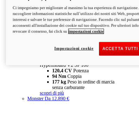
Ci impegniamo per migliorare al massimo la tua esperienza di navigazione.
Hypermotard V2 SP
raccogliere informazioni statistiche sull’utilizzo dei nostri siti Web, proporti
120,4 CV
Potenza
interessi e salvare le tue preferenze di navigazione. Facendo clic sul pulsant
94 Nm
Coppia
acconsenti all'installazione dei cookie sul tuo dispositivo. Per ulteriori in
177 kg
Peso in ordine di marcia
revocare il consenso, fai click su
impostazioni cookie
senza carburante
A partire da 19.890 €
Depotenziata 35 kW: 18.890 €
i
configura
scopri di più
Impostazioni cookie
ACCETTA TUTTI
new
V2 SP 100
Hypermotard V2 SP 100
120,4 CV
Potenza
94 Nm
Coppia
177 kg
Peso in ordine di marcia
senza carburante
scopri di più
Monster
Da 12.890 €