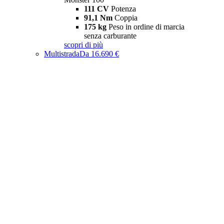
111 CV
Potenza
91,1 Nm
Coppia
175 kg
Peso in ordine di marcia
senza carburante
scopri di più
Multistrada
Da 16.690 €