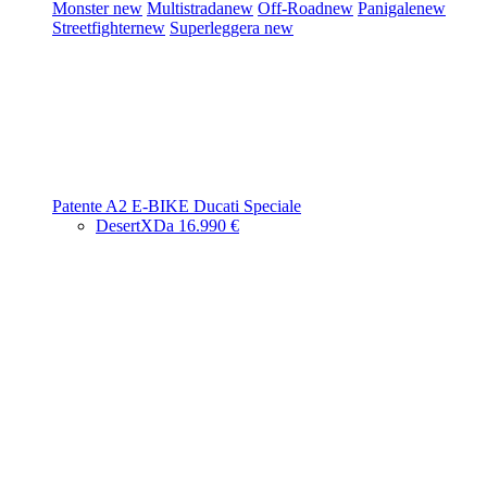
Monster
new
Multistrada
new
Off-Road
new
Panigale
new
Streetfighter
new
Superleggera
new
Patente A2
E-BIKE
Ducati Speciale
DesertX
Da 16.990 €