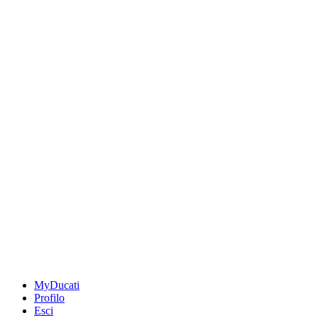
MyDucati
Profilo
Esci