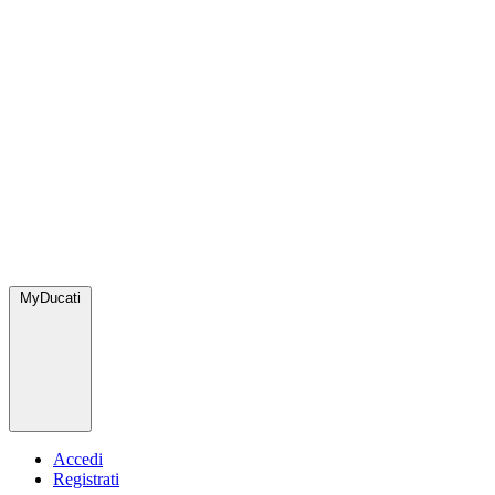
MyDucati
Accedi
Registrati