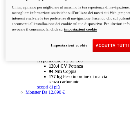
Ci impegniamo per migliorare al massimo la tua esperienza di navigazione.
Hypermotard V2 SP
raccogliere informazioni statistiche sull’utilizzo dei nostri siti Web, proporti
120,4 CV
Potenza
interessi e salvare le tue preferenze di navigazione. Facendo clic sul pulsant
94 Nm
Coppia
acconsenti all'installazione dei cookie sul tuo dispositivo. Per ulteriori in
177 kg
Peso in ordine di marcia
revocare il consenso, fai click su
impostazioni cookie
senza carburante
A partire da 19.890 €
Depotenziata 35 kW: 18.890 €
i
configura
scopri di più
Impostazioni cookie
ACCETTA TUTTI
new
V2 SP 100
Hypermotard V2 SP 100
120,4 CV
Potenza
94 Nm
Coppia
177 kg
Peso in ordine di marcia
senza carburante
scopri di più
Monster
Da 12.890 €