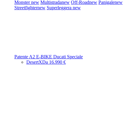
Monster
new
Multistrada
new
Off-Road
new
Panigale
new
Streetfighter
new
Superleggera
new
Patente A2
E-BIKE
Ducati Speciale
DesertX
Da 16.990 €