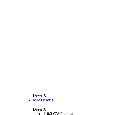
DesertX
new
DesertX
DesertX
110,3 CV
Potenza