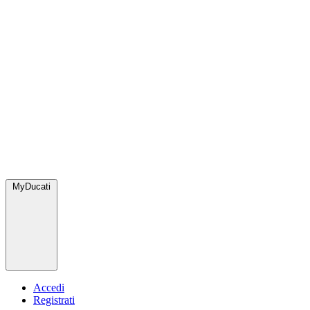
MyDucati
Accedi
Registrati