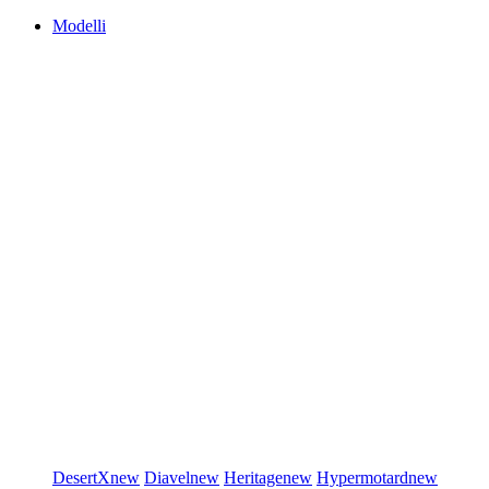
Modelli
DesertX
new
Diavel
new
Heritage
new
Hypermotard
new