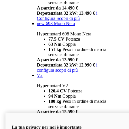
senza carburante
A partire da 14.490 €
Depotenziata 32 kW: 13.490 €
i
Configura
Scopri di più
new
698 Mono Nera
Hypermotard 698 Mono Nera
77,5 CV
Potenza
63 Nm
Coppia
151 kg
Peso in ordine di marcia
senza carburante
A partire da 13.990 €
Depotenziata 32 kW: 12.990 €
i
configura
scopri di più
V2
Hypermotard V2
120,4 CV
Potenza
94 Nm
Coppia
180 kg
Peso in ordine di marcia
senza carburante
A partire da 15.590 €
Depotenziata 35 kW: 14.590 €
i
configura
scopri di più
La tua privacy per noi è importante
V2 SP