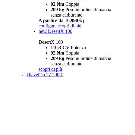
92 Nm
Coppia
209 kg
Peso in ordine di marcia
senza carburante
A partire da 16.990 €
i
configura
scopri di più
new
DesertX 100
DesertX 100
110,3 CV
Potenza
92 Nm
Coppia
209 kg
Peso in ordine di marcia
senza carburante
scopri di più
Diavel
Da 27.290 €