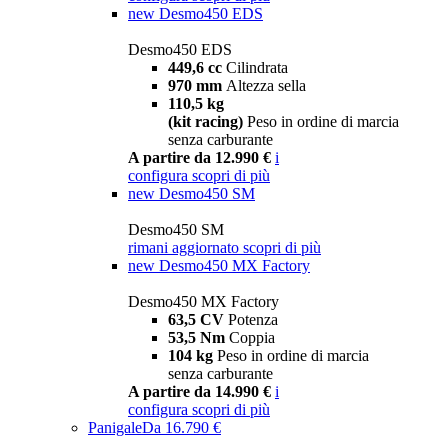
new
Desmo450 EDS
Desmo450 EDS
449,6 cc
Cilindrata
970 mm
Altezza sella
110,5 kg
(kit racing)
Peso in ordine di marcia
senza carburante
A partire da 12.990 €
i
configura
scopri di più
new
Desmo450 SM
Desmo450 SM
rimani aggiornato
scopri di più
new
Desmo450 MX Factory
Desmo450 MX Factory
63,5 CV
Potenza
53,5 Nm
Coppia
104 kg
Peso in ordine di marcia
senza carburante
A partire da 14.990 €
i
configura
scopri di più
Panigale
Da 16.790 €