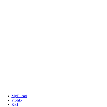
MyDucati
Profilo
Esci