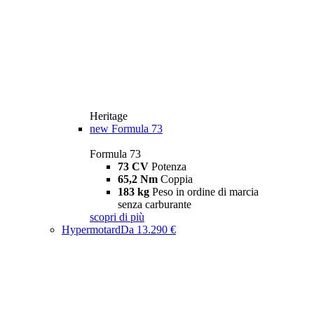
Heritage
new
Formula 73
Formula 73
73 CV
Potenza
65,2 Nm
Coppia
183 kg
Peso in ordine di marcia
senza carburante
scopri di più
Hypermotard
Da 13.290 €