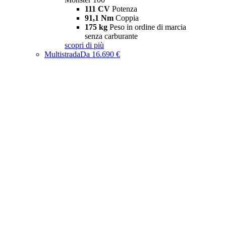
111 CV
Potenza
91,1 Nm
Coppia
175 kg
Peso in ordine di marcia
senza carburante
scopri di più
Multistrada
Da 16.690 €