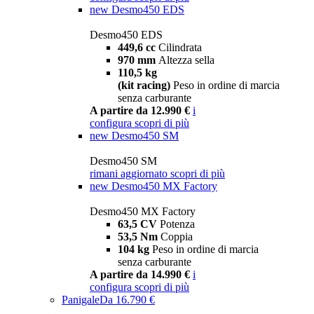
new
Desmo450 EDS
Desmo450 EDS
449,6 cc
Cilindrata
970 mm
Altezza sella
110,5 kg
(kit racing)
Peso in ordine di marcia
senza carburante
A partire da 12.990 €
i
configura
scopri di più
new
Desmo450 SM
Desmo450 SM
rimani aggiornato
scopri di più
new
Desmo450 MX Factory
Desmo450 MX Factory
63,5 CV
Potenza
53,5 Nm
Coppia
104 kg
Peso in ordine di marcia
senza carburante
A partire da 14.990 €
i
configura
scopri di più
Panigale
Da 16.790 €