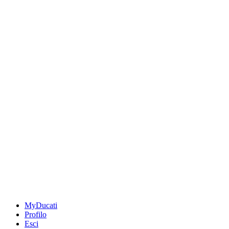
MyDucati
Profilo
Esci