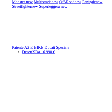
Monster
new
Multistrada
new
Off-Road
new
Panigale
new
Streetfighter
new
Superleggera
new
Patente A2
E-BIKE
Ducati Speciale
DesertX
Da 16.990 €