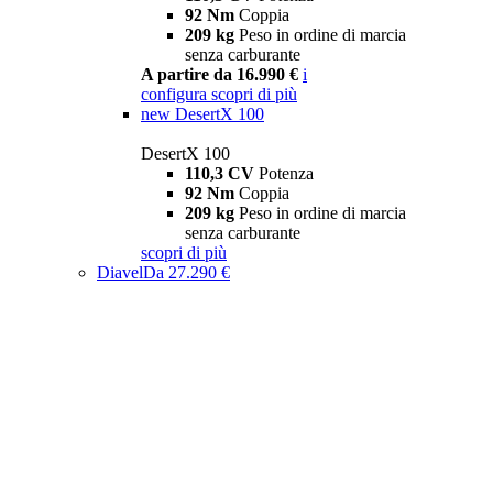
92 Nm
Coppia
209 kg
Peso in ordine di marcia
senza carburante
A partire da 16.990 €
i
configura
scopri di più
new
DesertX 100
DesertX 100
110,3 CV
Potenza
92 Nm
Coppia
209 kg
Peso in ordine di marcia
senza carburante
scopri di più
Diavel
Da 27.290 €