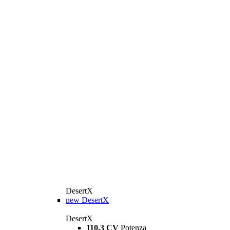
DesertX
new
DesertX
DesertX
110,3 CV
Potenza