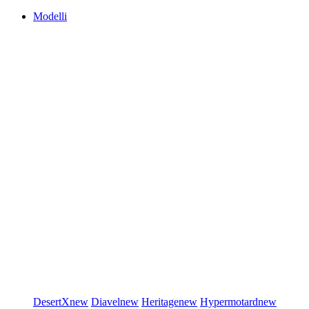
Modelli
DesertX
new
Diavel
new
Heritage
new
Hypermotard
new