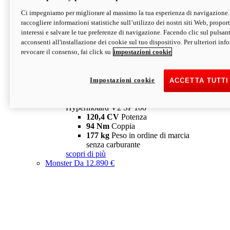
Ci impegniamo per migliorare al massimo la tua esperienza di navigazione.
Hypermotard V2 SP
raccogliere informazioni statistiche sull’utilizzo dei nostri siti Web, proporti
120,4 CV
Potenza
interessi e salvare le tue preferenze di navigazione. Facendo clic sul pulsant
94 Nm
Coppia
acconsenti all'installazione dei cookie sul tuo dispositivo. Per ulteriori in
177 kg
Peso in ordine di marcia
revocare il consenso, fai click su
impostazioni cookie
senza carburante
A partire da 19.890 €
Depotenziata 35 kW: 18.890 €
i
configura
scopri di più
Impostazioni cookie
ACCETTA TUTTI
new
V2 SP 100
Hypermotard V2 SP 100
120,4 CV
Potenza
94 Nm
Coppia
177 kg
Peso in ordine di marcia
senza carburante
scopri di più
Monster
Da 12.890 €