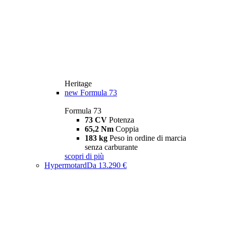
Heritage
new
Formula 73
Formula 73
73 CV
Potenza
65,2 Nm
Coppia
183 kg
Peso in ordine di marcia
senza carburante
scopri di più
Hypermotard
Da 13.290 €