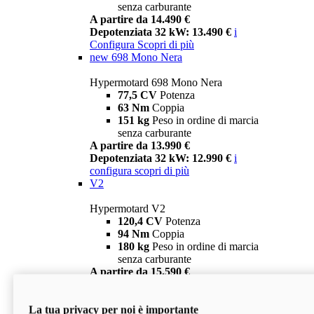
senza carburante
A partire da 14.490 €
Depotenziata 32 kW: 13.490 €
i
Configura
Scopri di più
new
698 Mono Nera
Hypermotard 698 Mono Nera
77,5 CV
Potenza
63 Nm
Coppia
151 kg
Peso in ordine di marcia
senza carburante
A partire da 13.990 €
Depotenziata 32 kW: 12.990 €
i
configura
scopri di più
V2
Hypermotard V2
120,4 CV
Potenza
94 Nm
Coppia
180 kg
Peso in ordine di marcia
senza carburante
A partire da 15.590 €
Depotenziata 35 kW: 14.590 €
i
configura
scopri di più
La tua privacy per noi è importante
V2 SP