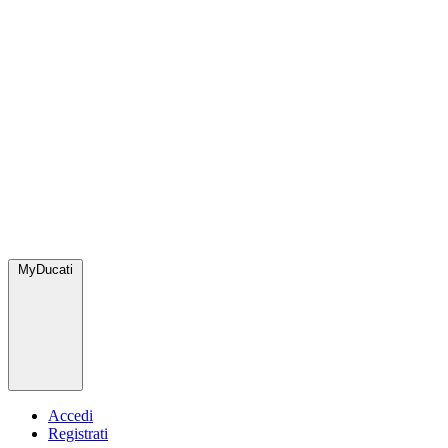
MyDucati
Accedi
Registrati