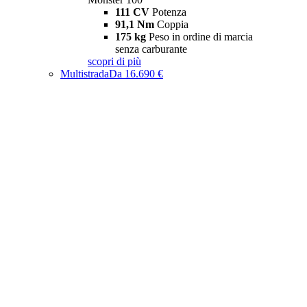
111 CV
Potenza
91,1 Nm
Coppia
175 kg
Peso in ordine di marcia
senza carburante
scopri di più
Multistrada
Da 16.690 €