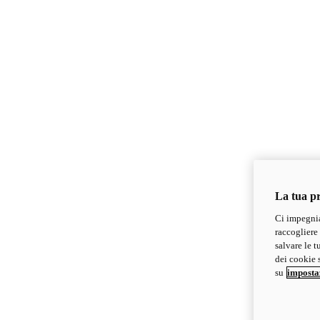
La tua pr
Ci impegnia
raccogliere 
salvare le t
dei cookie s
su
imposta