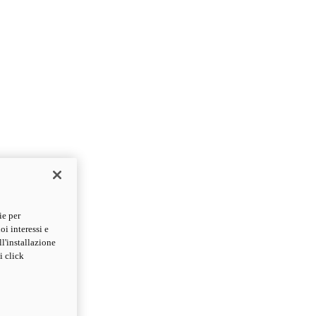
ie per
oi interessi e
ll'installazione
i click