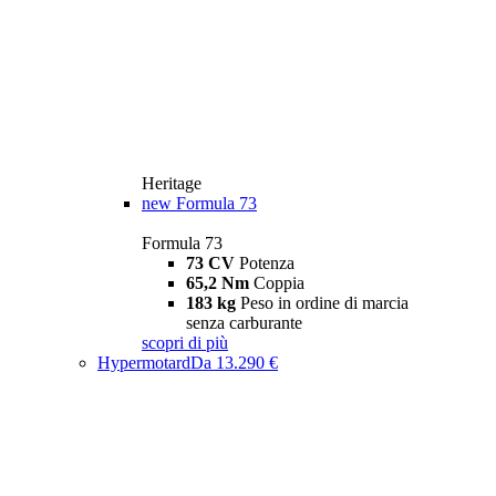
Heritage
new
Formula 73
Formula 73
73 CV
Potenza
65,2 Nm
Coppia
183 kg
Peso in ordine di marcia
senza carburante
scopri di più
Hypermotard
Da 13.290 €