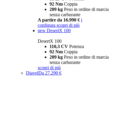
92 Nm
Coppia
209 kg
Peso in ordine di marcia
senza carburante
A partire da 16.990 €
i
configura
scopri di più
new
DesertX 100
DesertX 100
110,3 CV
Potenza
92 Nm
Coppia
209 kg
Peso in ordine di marcia
senza carburante
scopri di più
Diavel
Da 27.290 €