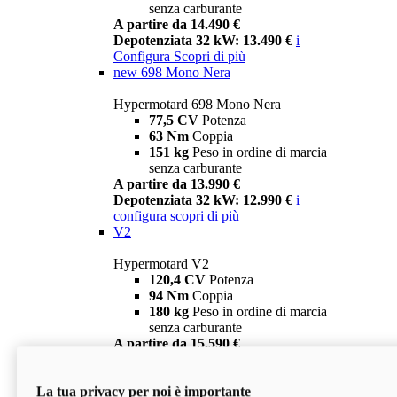
senza carburante
A partire da 14.490 €
Depotenziata 32 kW: 13.490 €
i
Configura
Scopri di più
new
698 Mono Nera
Hypermotard 698 Mono Nera
77,5 CV
Potenza
63 Nm
Coppia
151 kg
Peso in ordine di marcia
senza carburante
A partire da 13.990 €
Depotenziata 32 kW: 12.990 €
i
configura
scopri di più
V2
Hypermotard V2
120,4 CV
Potenza
94 Nm
Coppia
180 kg
Peso in ordine di marcia
senza carburante
A partire da 15.590 €
Depotenziata 35 kW: 14.590 €
i
configura
scopri di più
La tua privacy per noi è importante
V2 SP