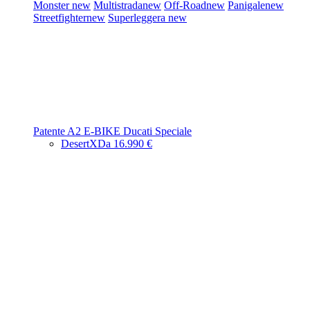
Monster
new
Multistrada
new
Off-Road
new
Panigale
new
Streetfighter
new
Superleggera
new
Patente A2
E-BIKE
Ducati Speciale
DesertX
Da 16.990 €