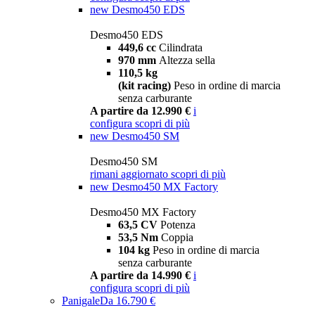
new
Desmo450 EDS
Desmo450 EDS
449,6 cc
Cilindrata
970 mm
Altezza sella
110,5 kg
(kit racing)
Peso in ordine di marcia
senza carburante
A partire da 12.990 €
i
configura
scopri di più
new
Desmo450 SM
Desmo450 SM
rimani aggiornato
scopri di più
new
Desmo450 MX Factory
Desmo450 MX Factory
63,5 CV
Potenza
53,5 Nm
Coppia
104 kg
Peso in ordine di marcia
senza carburante
A partire da 14.990 €
i
configura
scopri di più
Panigale
Da 16.790 €