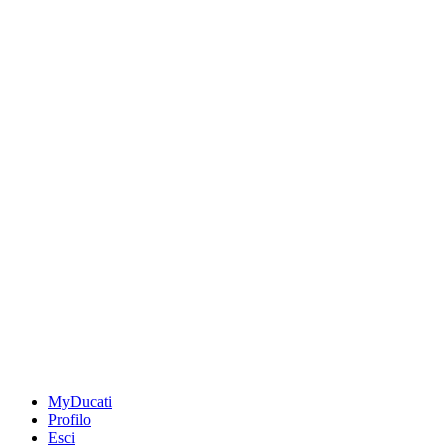
MyDucati
Profilo
Esci