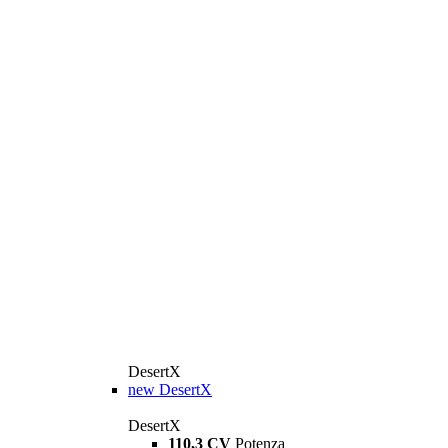
DesertX
new
DesertX
DesertX
110,3 CV
Potenza