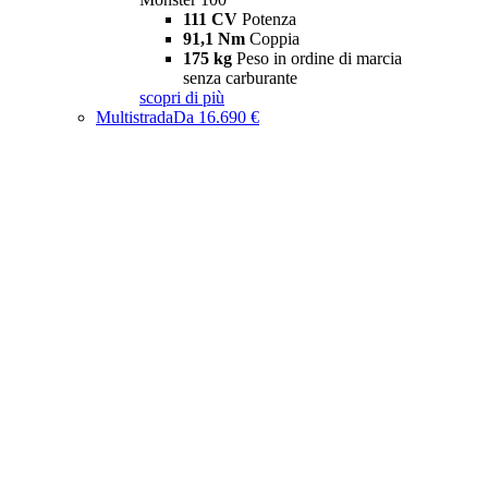
111 CV
Potenza
91,1 Nm
Coppia
175 kg
Peso in ordine di marcia
senza carburante
scopri di più
Multistrada
Da 16.690 €