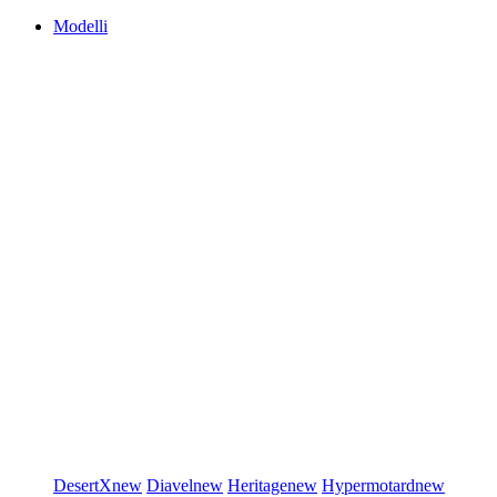
Modelli
DesertX
new
Diavel
new
Heritage
new
Hypermotard
new