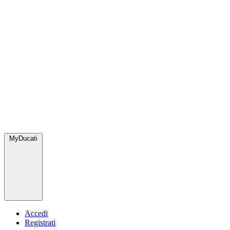
MyDucati
Accedi
Registrati