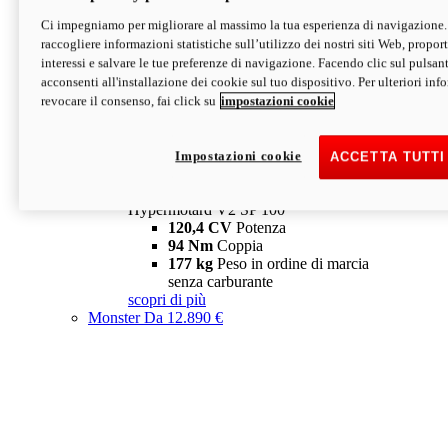
Ci impegniamo per migliorare al massimo la tua esperienza di navigazione.
Hypermotard V2 SP
raccogliere informazioni statistiche sull’utilizzo dei nostri siti Web, proporti
120,4 CV
Potenza
interessi e salvare le tue preferenze di navigazione. Facendo clic sul pulsant
94 Nm
Coppia
acconsenti all'installazione dei cookie sul tuo dispositivo. Per ulteriori in
177 kg
Peso in ordine di marcia
revocare il consenso, fai click su
impostazioni cookie
senza carburante
A partire da 19.890 €
Depotenziata 35 kW: 18.890 €
i
configura
scopri di più
Impostazioni cookie
ACCETTA TUTTI
new
V2 SP 100
Hypermotard V2 SP 100
120,4 CV
Potenza
94 Nm
Coppia
177 kg
Peso in ordine di marcia
senza carburante
scopri di più
Monster
Da 12.890 €