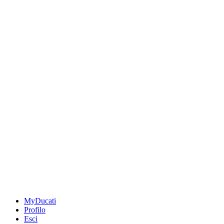
MyDucati
Profilo
Esci