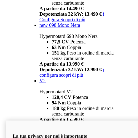
senza carburante
A partire da 14.490 €
Depotenziata 32 kW: 13.490 €
i
Configura
Scopri di più
new
698 Mono Nera
Hypermotard 698 Mono Nera
77,5 CV
Potenza
63 Nm
Coppia
151 kg
Peso in ordine di marcia
senza carburante
A partire da 13.990 €
Depotenziata 32 kW: 12.990 €
i
configura
scopri di più
V2
Hypermotard V2
120,4 CV
Potenza
94 Nm
Coppia
180 kg
Peso in ordine di marcia
senza carburante
A partire da 15.590 €
Depotenziata 35 kW: 14.590 €
i
configura
scopri di più
La tua privacy per noi è importante
V2 SP