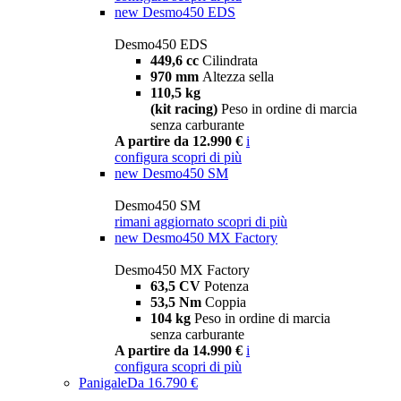
new
Desmo450 EDS
Desmo450 EDS
449,6 cc
Cilindrata
970 mm
Altezza sella
110,5 kg
(kit racing)
Peso in ordine di marcia
senza carburante
A partire da 12.990 €
i
configura
scopri di più
new
Desmo450 SM
Desmo450 SM
rimani aggiornato
scopri di più
new
Desmo450 MX Factory
Desmo450 MX Factory
63,5 CV
Potenza
53,5 Nm
Coppia
104 kg
Peso in ordine di marcia
senza carburante
A partire da 14.990 €
i
configura
scopri di più
Panigale
Da 16.790 €