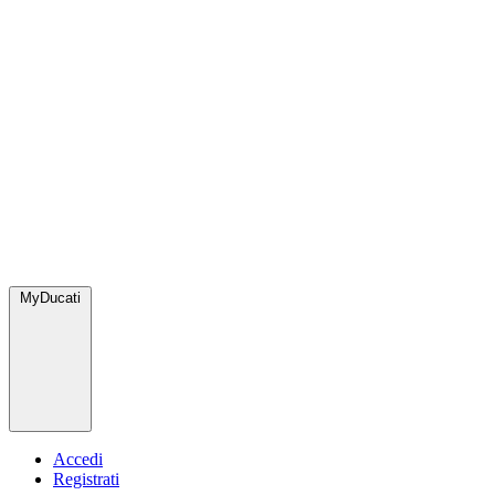
MyDucati
Accedi
Registrati