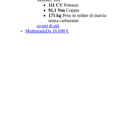
111 CV
Potenza
91,1 Nm
Coppia
175 kg
Peso in ordine di marcia
senza carburante
scopri di più
Multistrada
Da 16.690 €