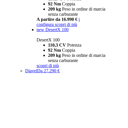
92 Nm
Coppia
209 kg
Peso in ordine di marcia
senza carburante
A partire da 16.990 €
i
configura
scopri di più
new
DesertX 100
DesertX 100
110,3 CV
Potenza
92 Nm
Coppia
209 kg
Peso in ordine di marcia
senza carburante
scopri di più
Diavel
Da 27.290 €