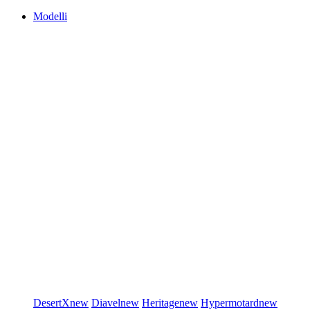
Modelli
DesertX
new
Diavel
new
Heritage
new
Hypermotard
new