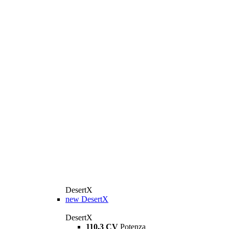
DesertX
new
DesertX
DesertX
110,3 CV
Potenza