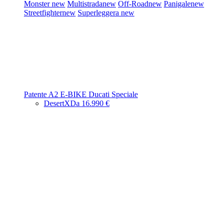
Monster
new
Multistrada
new
Off-Road
new
Panigale
new
Streetfighter
new
Superleggera
new
Patente A2
E-BIKE
Ducati Speciale
DesertX
Da 16.990 €