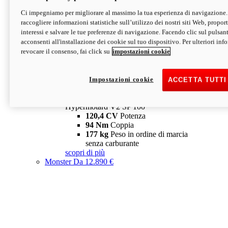
Ci impegniamo per migliorare al massimo la tua esperienza di navigazione.
Hypermotard V2 SP
raccogliere informazioni statistiche sull’utilizzo dei nostri siti Web, proporti
120,4 CV
Potenza
interessi e salvare le tue preferenze di navigazione. Facendo clic sul pulsant
94 Nm
Coppia
acconsenti all'installazione dei cookie sul tuo dispositivo. Per ulteriori in
177 kg
Peso in ordine di marcia
revocare il consenso, fai click su
impostazioni cookie
senza carburante
A partire da 19.890 €
Depotenziata 35 kW: 18.890 €
i
configura
scopri di più
Impostazioni cookie
ACCETTA TUTTI
new
V2 SP 100
Hypermotard V2 SP 100
120,4 CV
Potenza
94 Nm
Coppia
177 kg
Peso in ordine di marcia
senza carburante
scopri di più
Monster
Da 12.890 €