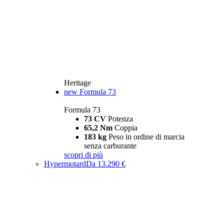
Heritage
new
Formula 73
Formula 73
73 CV
Potenza
65,2 Nm
Coppia
183 kg
Peso in ordine di marcia
senza carburante
scopri di più
Hypermotard
Da 13.290 €