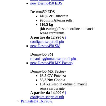
new
Desmo450 EDS
Desmo450 EDS
449,6 cc
Cilindrata
970 mm
Altezza sella
110,5 kg
(kit racing)
Peso in ordine di marcia
senza carburante
A partire da 12.990 €
i
configura
scopri di più
new
Desmo450 SM
Desmo450 SM
rimani aggiornato
scopri di più
new
Desmo450 MX Factory
Desmo450 MX Factory
63,5 CV
Potenza
53,5 Nm
Coppia
104 kg
Peso in ordine di marcia
senza carburante
A partire da 14.990 €
i
configura
scopri di più
Panigale
Da 16.790 €