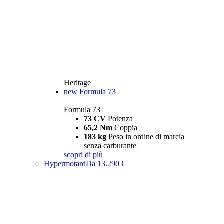
Heritage
new
Formula 73
Formula 73
73 CV
Potenza
65,2 Nm
Coppia
183 kg
Peso in ordine di marcia
senza carburante
scopri di più
Hypermotard
Da 13.290 €