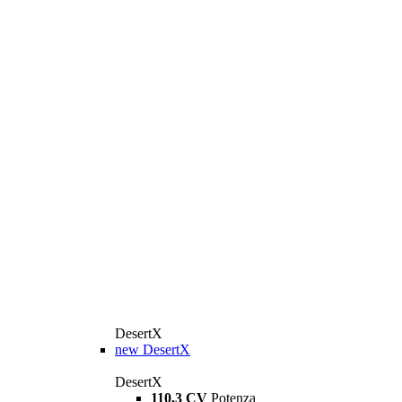
DesertX
new
DesertX
DesertX
110,3 CV
Potenza