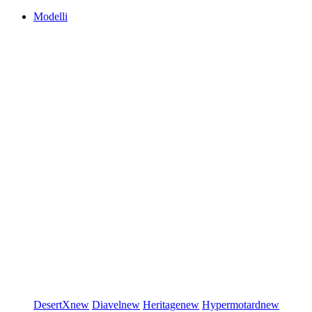
Modelli
DesertX
new
Diavel
new
Heritage
new
Hypermotard
new