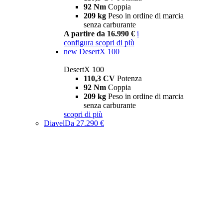
92 Nm
Coppia
209 kg
Peso in ordine di marcia
senza carburante
A partire da 16.990 €
i
configura
scopri di più
new
DesertX 100
DesertX 100
110,3 CV
Potenza
92 Nm
Coppia
209 kg
Peso in ordine di marcia
senza carburante
scopri di più
Diavel
Da 27.290 €