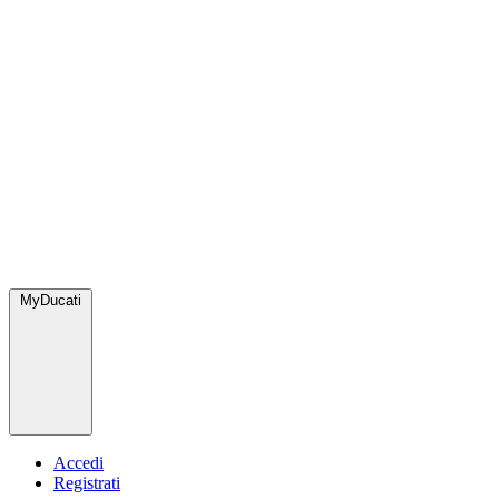
MyDucati
Accedi
Registrati