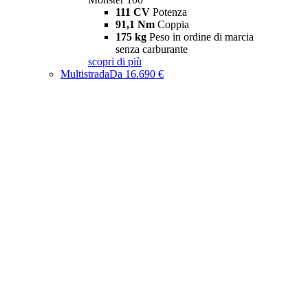
111 CV
Potenza
91,1 Nm
Coppia
175 kg
Peso in ordine di marcia
senza carburante
scopri di più
Multistrada
Da 16.690 €