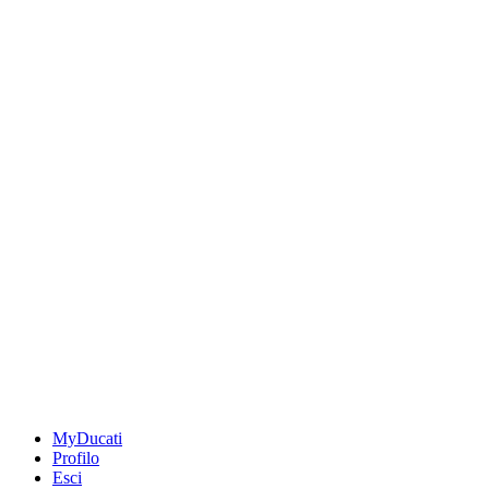
MyDucati
Profilo
Esci