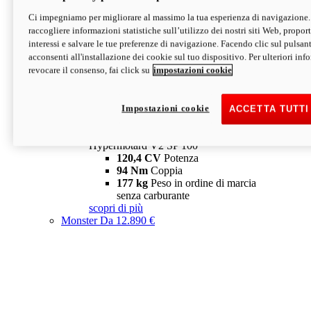
Ci impegniamo per migliorare al massimo la tua esperienza di navigazione.
Hypermotard V2 SP
raccogliere informazioni statistiche sull’utilizzo dei nostri siti Web, proporti
120,4 CV
Potenza
interessi e salvare le tue preferenze di navigazione. Facendo clic sul pulsant
94 Nm
Coppia
acconsenti all'installazione dei cookie sul tuo dispositivo. Per ulteriori in
177 kg
Peso in ordine di marcia
revocare il consenso, fai click su
impostazioni cookie
senza carburante
A partire da 19.890 €
Depotenziata 35 kW: 18.890 €
i
configura
scopri di più
Impostazioni cookie
ACCETTA TUTTI
new
V2 SP 100
Hypermotard V2 SP 100
120,4 CV
Potenza
94 Nm
Coppia
177 kg
Peso in ordine di marcia
senza carburante
scopri di più
Monster
Da 12.890 €