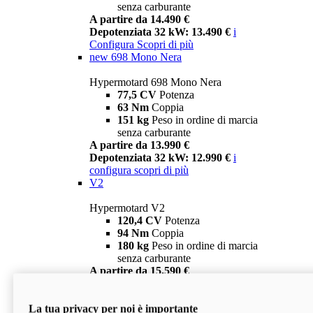
senza carburante
A partire da 14.490 €
Depotenziata 32 kW: 13.490 €
i
Configura
Scopri di più
new
698 Mono Nera
Hypermotard 698 Mono Nera
77,5 CV
Potenza
63 Nm
Coppia
151 kg
Peso in ordine di marcia
senza carburante
A partire da 13.990 €
Depotenziata 32 kW: 12.990 €
i
configura
scopri di più
V2
Hypermotard V2
120,4 CV
Potenza
94 Nm
Coppia
180 kg
Peso in ordine di marcia
senza carburante
A partire da 15.590 €
Depotenziata 35 kW: 14.590 €
i
configura
scopri di più
La tua privacy per noi è importante
V2 SP