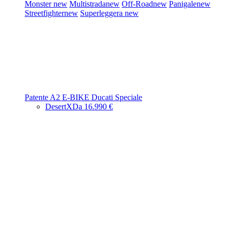
Monster
new
Multistrada
new
Off-Road
new
Panigale
new
Streetfighter
new
Superleggera
new
Patente A2
E-BIKE
Ducati Speciale
DesertX
Da 16.990 €