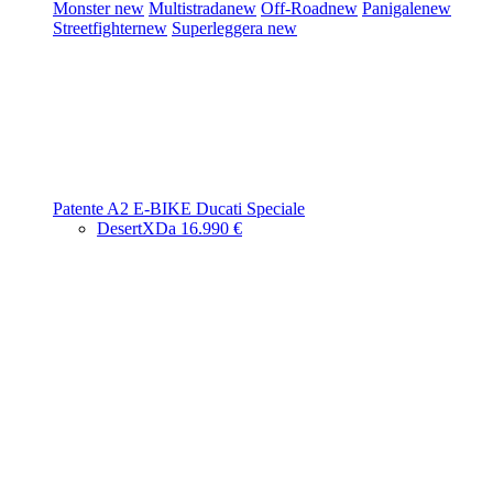
Monster
new
Multistrada
new
Off-Road
new
Panigale
new
Streetfighter
new
Superleggera
new
Patente A2
E-BIKE
Ducati Speciale
DesertX
Da 16.990 €