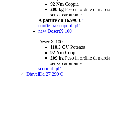
92 Nm
Coppia
209 kg
Peso in ordine di marcia
senza carburante
A partire da 16.990 €
i
configura
scopri di più
new
DesertX 100
DesertX 100
110,3 CV
Potenza
92 Nm
Coppia
209 kg
Peso in ordine di marcia
senza carburante
scopri di più
Diavel
Da 27.290 €