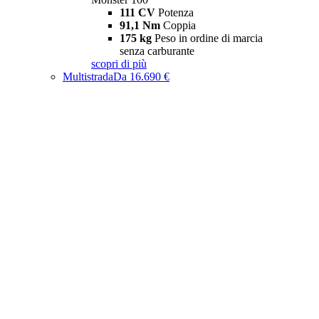
111 CV
Potenza
91,1 Nm
Coppia
175 kg
Peso in ordine di marcia
senza carburante
scopri di più
Multistrada
Da 16.690 €