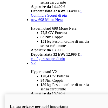
senza carburante
A partire da 14.490 €
Depotenziata 32 kW: 13.490 €
i
Configura
Scopri di più
new
698 Mono Nera
Hypermotard 698 Mono Nera
77,5 CV
Potenza
63 Nm
Coppia
151 kg
Peso in ordine di marcia
senza carburante
A partire da 13.990 €
Depotenziata 32 kW: 12.990 €
i
configura
scopri di più
V2
Hypermotard V2
120,4 CV
Potenza
94 Nm
Coppia
180 kg
Peso in ordine di marcia
senza carburante
A partire da 15.590 €
Depotenziata 35 kW: 14.590 €
i
configura
scopri di più
La tua privacy per noi è importante
V2 SP