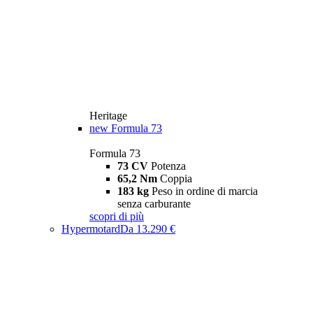
Heritage
new
Formula 73
Formula 73
73 CV
Potenza
65,2 Nm
Coppia
183 kg
Peso in ordine di marcia
senza carburante
scopri di più
Hypermotard
Da 13.290 €