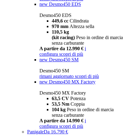
new
Desmo450 EDS
Desmo450 EDS
449,6 cc
Cilindrata
970 mm
Altezza sella
110,5 kg
(kit racing)
Peso in ordine di marcia
senza carburante
A partire da 12.990 €
i
configura
scopri di più
new
Desmo450 SM
Desmo450 SM
rimani aggiornato
scopri di più
new
Desmo450 MX Factory
Desmo450 MX Factory
63,5 CV
Potenza
53,5 Nm
Coppia
104 kg
Peso in ordine di marcia
senza carburante
A partire da 14.990 €
i
configura
scopri di più
Panigale
Da 16.790 €