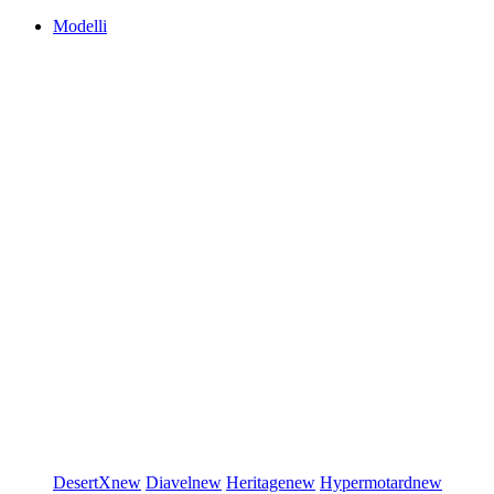
Modelli
DesertX
new
Diavel
new
Heritage
new
Hypermotard
new