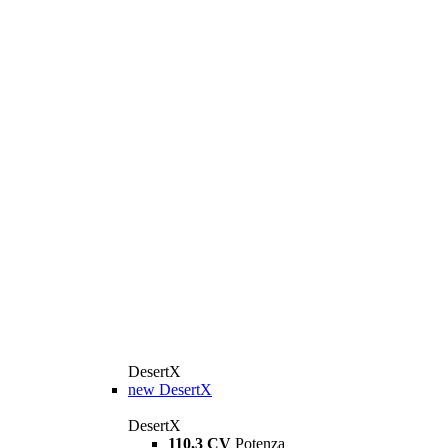
DesertX
new
DesertX
DesertX
110,3 CV
Potenza