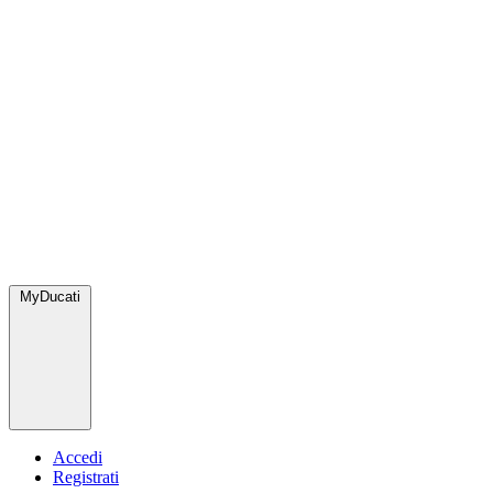
MyDucati
Accedi
Registrati