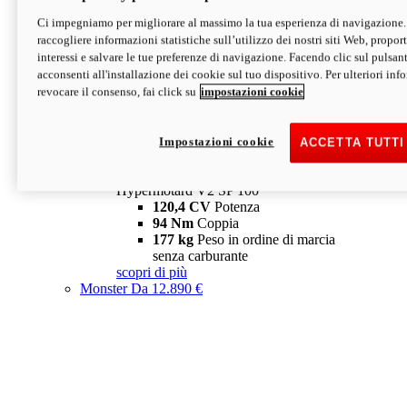
Ci impegniamo per migliorare al massimo la tua esperienza di navigazione.
Hypermotard V2 SP
raccogliere informazioni statistiche sull’utilizzo dei nostri siti Web, proporti
120,4 CV
Potenza
interessi e salvare le tue preferenze di navigazione. Facendo clic sul pulsant
94 Nm
Coppia
acconsenti all'installazione dei cookie sul tuo dispositivo. Per ulteriori in
177 kg
Peso in ordine di marcia
revocare il consenso, fai click su
impostazioni cookie
senza carburante
A partire da 19.890 €
Depotenziata 35 kW: 18.890 €
i
configura
scopri di più
Impostazioni cookie
ACCETTA TUTTI
new
V2 SP 100
Hypermotard V2 SP 100
120,4 CV
Potenza
94 Nm
Coppia
177 kg
Peso in ordine di marcia
senza carburante
scopri di più
Monster
Da 12.890 €