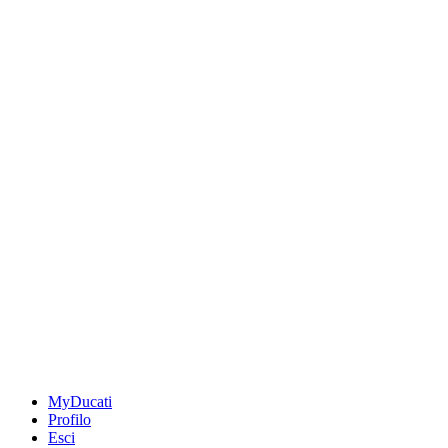
MyDucati
Profilo
Esci