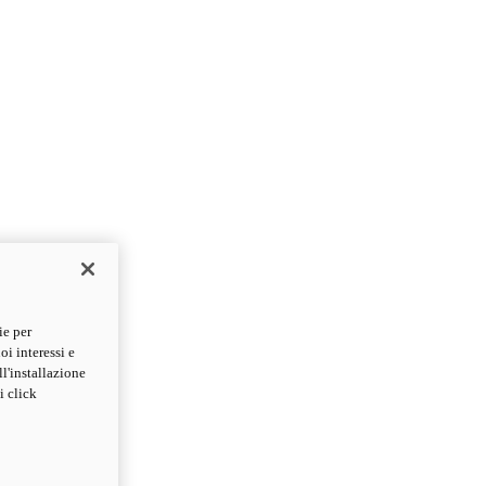
ie per
oi interessi e
ll'installazione
i click