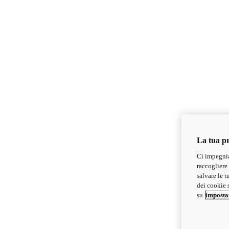
La tua pr
Ci impegnia
raccogliere 
salvare le t
dei cookie s
su
imposta