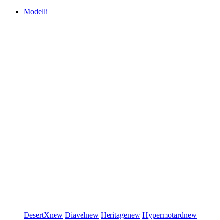
Modelli
DesertX
new
Diavel
new
Heritage
new
Hypermotard
new