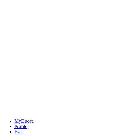
MyDucati
Profilo
Esci