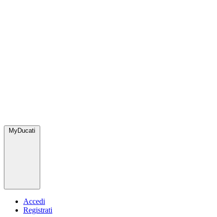
MyDucati
Accedi
Registrati