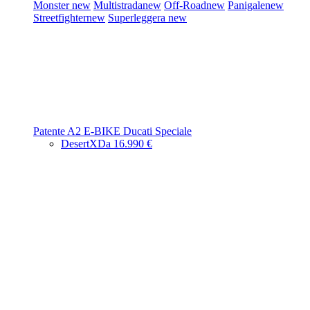
Monster
new
Multistrada
new
Off-Road
new
Panigale
new
Streetfighter
new
Superleggera
new
Patente A2
E-BIKE
Ducati Speciale
DesertX
Da 16.990 €