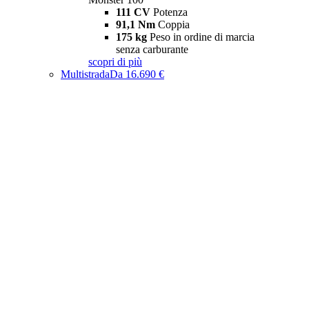
111 CV
Potenza
91,1 Nm
Coppia
175 kg
Peso in ordine di marcia
senza carburante
scopri di più
Multistrada
Da 16.690 €