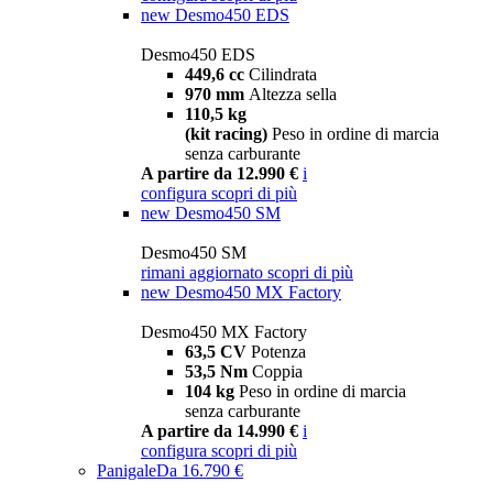
new
Desmo450 EDS
Desmo450 EDS
449,6 cc
Cilindrata
970 mm
Altezza sella
110,5 kg
(kit racing)
Peso in ordine di marcia
senza carburante
A partire da 12.990 €
i
configura
scopri di più
new
Desmo450 SM
Desmo450 SM
rimani aggiornato
scopri di più
new
Desmo450 MX Factory
Desmo450 MX Factory
63,5 CV
Potenza
53,5 Nm
Coppia
104 kg
Peso in ordine di marcia
senza carburante
A partire da 14.990 €
i
configura
scopri di più
Panigale
Da 16.790 €