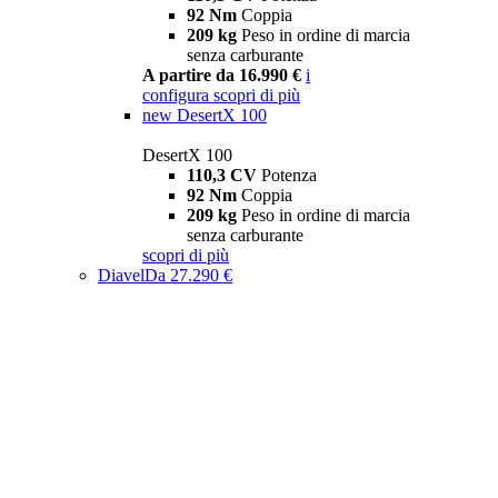
92 Nm
Coppia
209 kg
Peso in ordine di marcia
senza carburante
A partire da 16.990 €
i
configura
scopri di più
new
DesertX 100
DesertX 100
110,3 CV
Potenza
92 Nm
Coppia
209 kg
Peso in ordine di marcia
senza carburante
scopri di più
Diavel
Da 27.290 €