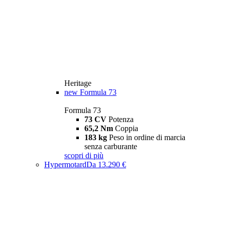
Heritage
new
Formula 73
Formula 73
73 CV
Potenza
65,2 Nm
Coppia
183 kg
Peso in ordine di marcia
senza carburante
scopri di più
Hypermotard
Da 13.290 €