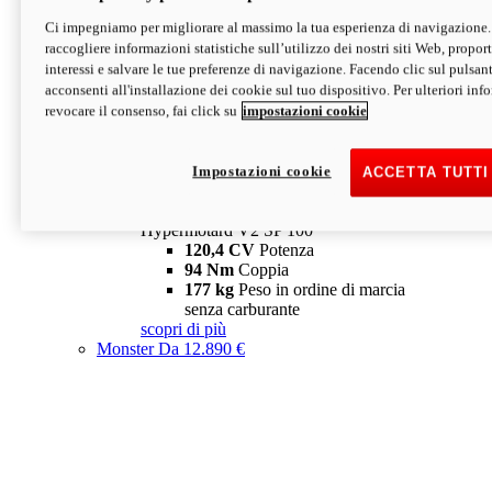
Ci impegniamo per migliorare al massimo la tua esperienza di navigazione.
Hypermotard V2 SP
raccogliere informazioni statistiche sull’utilizzo dei nostri siti Web, proporti
120,4 CV
Potenza
interessi e salvare le tue preferenze di navigazione. Facendo clic sul pulsant
94 Nm
Coppia
acconsenti all'installazione dei cookie sul tuo dispositivo. Per ulteriori in
177 kg
Peso in ordine di marcia
revocare il consenso, fai click su
impostazioni cookie
senza carburante
A partire da 19.890 €
Depotenziata 35 kW: 18.890 €
i
configura
scopri di più
Impostazioni cookie
ACCETTA TUTTI
new
V2 SP 100
Hypermotard V2 SP 100
120,4 CV
Potenza
94 Nm
Coppia
177 kg
Peso in ordine di marcia
senza carburante
scopri di più
Monster
Da 12.890 €