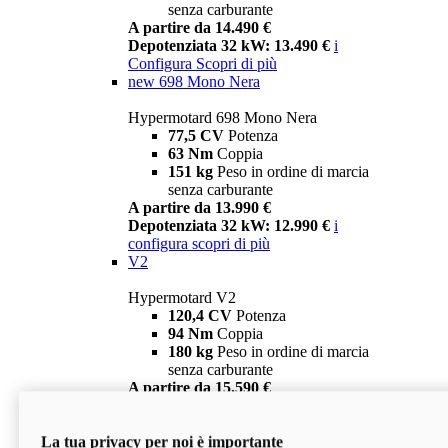
senza carburante
A partire da 14.490 €
Depotenziata 32 kW: 13.490 €
i
Configura
Scopri di più
new
698 Mono Nera
Hypermotard 698 Mono Nera
77,5 CV
Potenza
63 Nm
Coppia
151 kg
Peso in ordine di marcia
senza carburante
A partire da 13.990 €
Depotenziata 32 kW: 12.990 €
i
configura
scopri di più
V2
Hypermotard V2
120,4 CV
Potenza
94 Nm
Coppia
180 kg
Peso in ordine di marcia
senza carburante
A partire da 15.590 €
Depotenziata 35 kW: 14.590 €
i
configura
scopri di più
La tua privacy per noi è importante
V2 SP