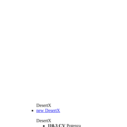
DesertX
new
DesertX
DesertX
110,3 CV
Potenza