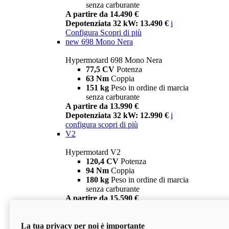
senza carburante
A partire da 14.490 €
Depotenziata 32 kW: 13.490 €
i
Configura
Scopri di più
new
698 Mono Nera
Hypermotard 698 Mono Nera
77,5 CV
Potenza
63 Nm
Coppia
151 kg
Peso in ordine di marcia
senza carburante
A partire da 13.990 €
Depotenziata 32 kW: 12.990 €
i
configura
scopri di più
V2
Hypermotard V2
120,4 CV
Potenza
94 Nm
Coppia
180 kg
Peso in ordine di marcia
senza carburante
A partire da 15.590 €
Depotenziata 35 kW: 14.590 €
i
configura
scopri di più
La tua privacy per noi è importante
V2 SP