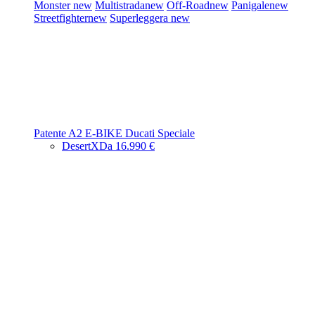
Monster
new
Multistrada
new
Off-Road
new
Panigale
new
Streetfighter
new
Superleggera
new
Patente A2
E-BIKE
Ducati Speciale
DesertX
Da 16.990 €