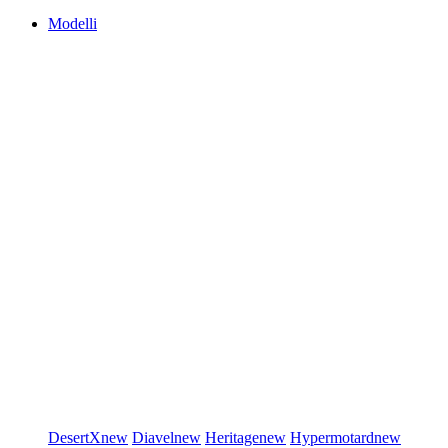
Modelli
DesertX
new
Diavel
new
Heritage
new
Hypermotard
new