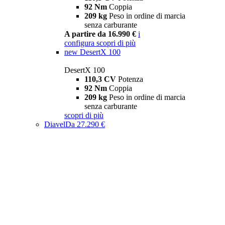
92 Nm
Coppia
209 kg
Peso in ordine di marcia
senza carburante
A partire da 16.990 €
i
configura
scopri di più
new
DesertX 100
DesertX 100
110,3 CV
Potenza
92 Nm
Coppia
209 kg
Peso in ordine di marcia
senza carburante
scopri di più
Diavel
Da 27.290 €