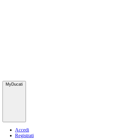
MyDucati
Accedi
Registrati