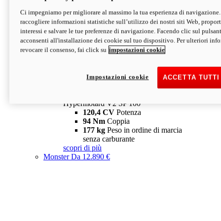
Ci impegniamo per migliorare al massimo la tua esperienza di navigazione.
Hypermotard V2 SP
raccogliere informazioni statistiche sull’utilizzo dei nostri siti Web, proporti
120,4 CV
Potenza
interessi e salvare le tue preferenze di navigazione. Facendo clic sul pulsant
94 Nm
Coppia
acconsenti all'installazione dei cookie sul tuo dispositivo. Per ulteriori in
177 kg
Peso in ordine di marcia
revocare il consenso, fai click su
impostazioni cookie
senza carburante
A partire da 19.890 €
Depotenziata 35 kW: 18.890 €
i
configura
scopri di più
Impostazioni cookie
ACCETTA TUTTI
new
V2 SP 100
Hypermotard V2 SP 100
120,4 CV
Potenza
94 Nm
Coppia
177 kg
Peso in ordine di marcia
senza carburante
scopri di più
Monster
Da 12.890 €