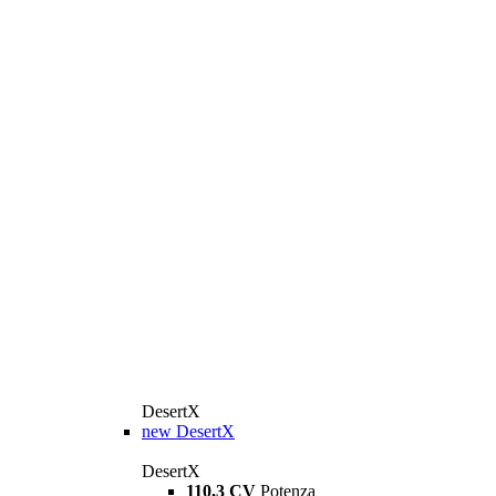
DesertX
new
DesertX
DesertX
110,3 CV
Potenza