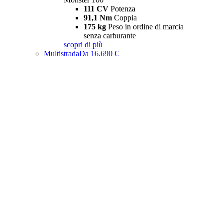
111 CV
Potenza
91,1 Nm
Coppia
175 kg
Peso in ordine di marcia
senza carburante
scopri di più
Multistrada
Da 16.690 €