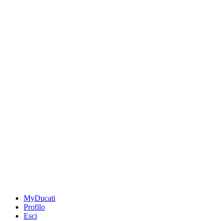
MyDucati
Profilo
Esci