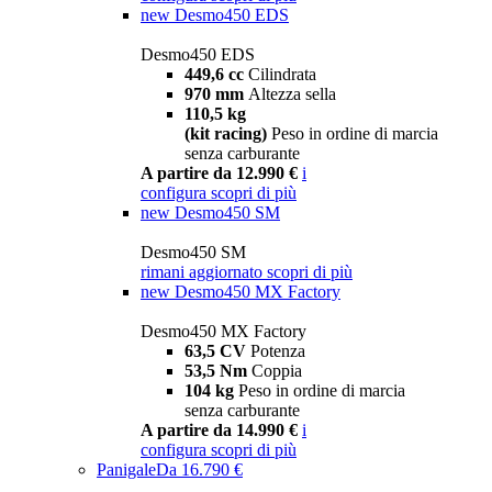
new
Desmo450 EDS
Desmo450 EDS
449,6 cc
Cilindrata
970 mm
Altezza sella
110,5 kg
(kit racing)
Peso in ordine di marcia
senza carburante
A partire da 12.990 €
i
configura
scopri di più
new
Desmo450 SM
Desmo450 SM
rimani aggiornato
scopri di più
new
Desmo450 MX Factory
Desmo450 MX Factory
63,5 CV
Potenza
53,5 Nm
Coppia
104 kg
Peso in ordine di marcia
senza carburante
A partire da 14.990 €
i
configura
scopri di più
Panigale
Da 16.790 €