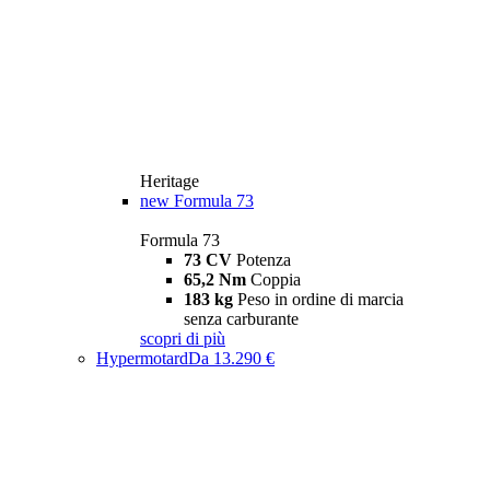
Heritage
new
Formula 73
Formula 73
73 CV
Potenza
65,2 Nm
Coppia
183 kg
Peso in ordine di marcia
senza carburante
scopri di più
Hypermotard
Da 13.290 €