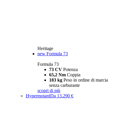
Heritage
new
Formula 73
Formula 73
73 CV
Potenza
65,2 Nm
Coppia
183 kg
Peso in ordine di marcia
senza carburante
scopri di più
Hypermotard
Da 13.290 €