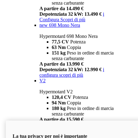
senza carburante
A partire da 14.490 €
Depotenziata 32 kW: 13.490 €
i
Configura
Scopri di più
new
698 Mono Nera
Hypermotard 698 Mono Nera
77,5 CV
Potenza
63 Nm
Coppia
151 kg
Peso in ordine di marcia
senza carburante
A partire da 13.990 €
Depotenziata 32 kW: 12.990 €
i
configura
scopri di più
V2
Hypermotard V2
120,4 CV
Potenza
94 Nm
Coppia
180 kg
Peso in ordine di marcia
senza carburante
A partire da 15.590 €
Depotenziata 35 kW: 14.590 €
i
configura
scopri di più
La tua privacy per noi è importante
V2 SP