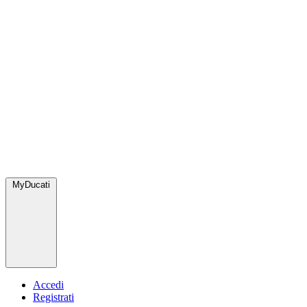
MyDucati
Accedi
Registrati