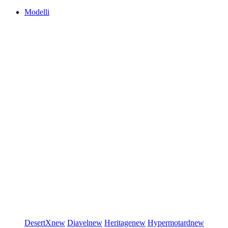
Modelli
DesertX
new
Diavel
new
Heritage
new
Hypermotard
new