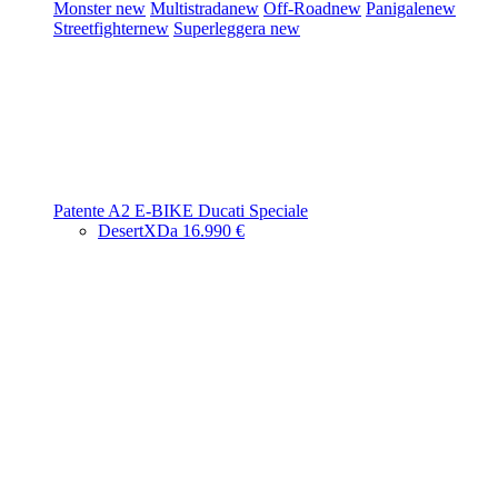
Monster
new
Multistrada
new
Off-Road
new
Panigale
new
Streetfighter
new
Superleggera
new
Patente A2
E-BIKE
Ducati Speciale
DesertX
Da 16.990 €