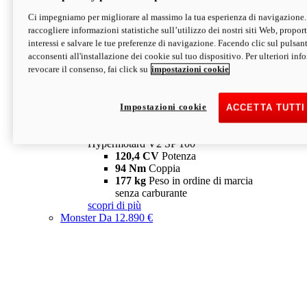
Ci impegniamo per migliorare al massimo la tua esperienza di navigazione.
Hypermotard V2 SP
raccogliere informazioni statistiche sull’utilizzo dei nostri siti Web, proporti
120,4 CV
Potenza
interessi e salvare le tue preferenze di navigazione. Facendo clic sul pulsant
94 Nm
Coppia
acconsenti all'installazione dei cookie sul tuo dispositivo. Per ulteriori in
177 kg
Peso in ordine di marcia
revocare il consenso, fai click su
impostazioni cookie
senza carburante
A partire da 19.890 €
Depotenziata 35 kW: 18.890 €
i
configura
scopri di più
Impostazioni cookie
ACCETTA TUTTI
new
V2 SP 100
Hypermotard V2 SP 100
120,4 CV
Potenza
94 Nm
Coppia
177 kg
Peso in ordine di marcia
senza carburante
scopri di più
Monster
Da 12.890 €