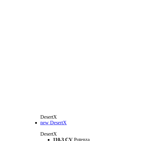
DesertX
new
DesertX
DesertX
110,3 CV
Potenza