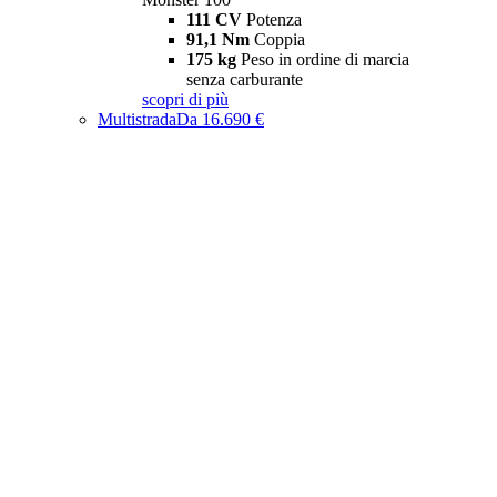
111 CV
Potenza
91,1 Nm
Coppia
175 kg
Peso in ordine di marcia
senza carburante
scopri di più
Multistrada
Da 16.690 €