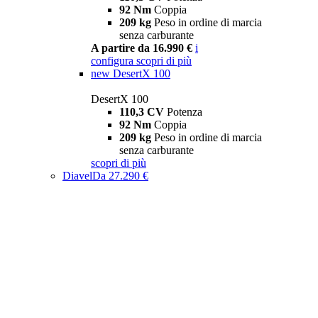
92 Nm
Coppia
209 kg
Peso in ordine di marcia
senza carburante
A partire da 16.990 €
i
configura
scopri di più
new
DesertX 100
DesertX 100
110,3 CV
Potenza
92 Nm
Coppia
209 kg
Peso in ordine di marcia
senza carburante
scopri di più
Diavel
Da 27.290 €