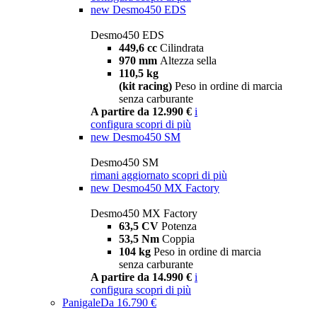
new
Desmo450 EDS
Desmo450 EDS
449,6 cc
Cilindrata
970 mm
Altezza sella
110,5 kg
(kit racing)
Peso in ordine di marcia
senza carburante
A partire da 12.990 €
i
configura
scopri di più
new
Desmo450 SM
Desmo450 SM
rimani aggiornato
scopri di più
new
Desmo450 MX Factory
Desmo450 MX Factory
63,5 CV
Potenza
53,5 Nm
Coppia
104 kg
Peso in ordine di marcia
senza carburante
A partire da 14.990 €
i
configura
scopri di più
Panigale
Da 16.790 €