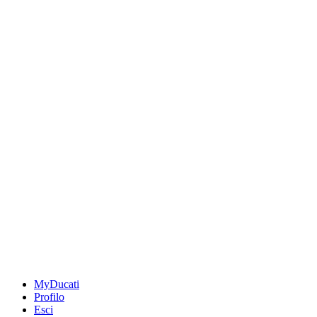
MyDucati
Profilo
Esci