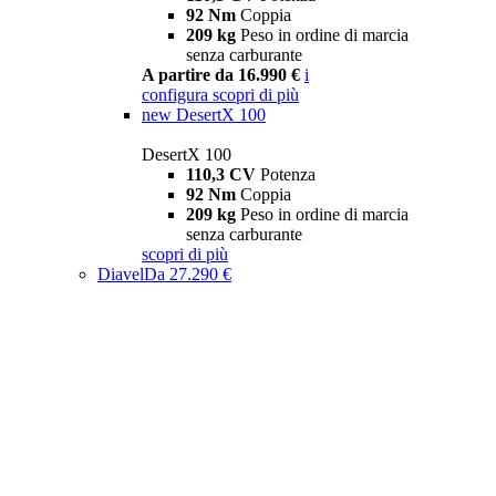
92 Nm
Coppia
209 kg
Peso in ordine di marcia
senza carburante
A partire da 16.990 €
i
configura
scopri di più
new
DesertX 100
DesertX 100
110,3 CV
Potenza
92 Nm
Coppia
209 kg
Peso in ordine di marcia
senza carburante
scopri di più
Diavel
Da 27.290 €