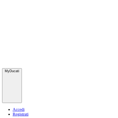
MyDucati
Accedi
Registrati