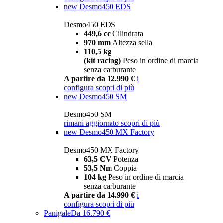
new
Desmo450 EDS
Desmo450 EDS
449,6 cc
Cilindrata
970 mm
Altezza sella
110,5 kg
(kit racing)
Peso in ordine di marcia
senza carburante
A partire da 12.990 €
i
configura
scopri di più
new
Desmo450 SM
Desmo450 SM
rimani aggiornato
scopri di più
new
Desmo450 MX Factory
Desmo450 MX Factory
63,5 CV
Potenza
53,5 Nm
Coppia
104 kg
Peso in ordine di marcia
senza carburante
A partire da 14.990 €
i
configura
scopri di più
Panigale
Da 16.790 €