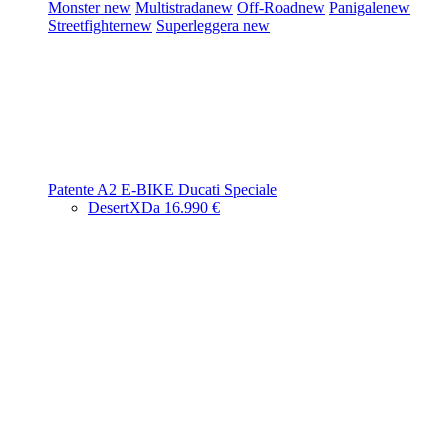
Monster
new
Multistrada
new
Off-Road
new
Panigale
new
Streetfighter
new
Superleggera
new
Patente A2
E-BIKE
Ducati Speciale
DesertX
Da 16.990 €