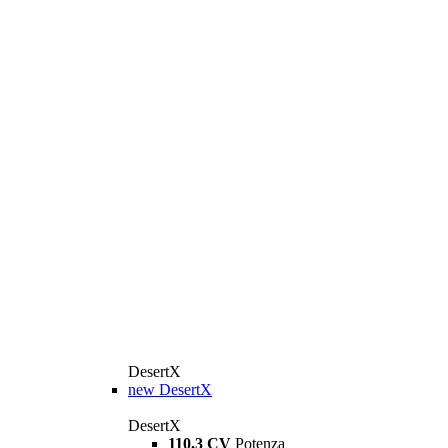
DesertX
new
DesertX
DesertX
110,3 CV
Potenza