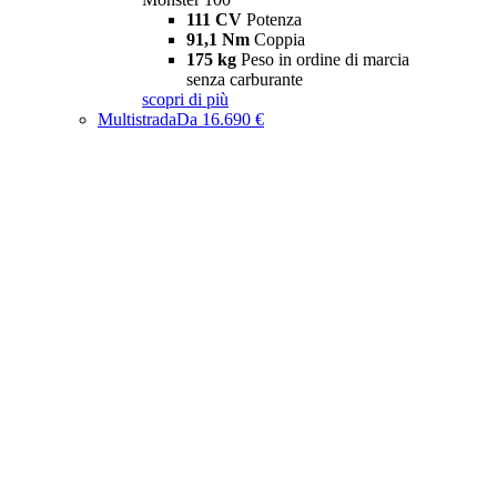
111 CV
Potenza
91,1 Nm
Coppia
175 kg
Peso in ordine di marcia
senza carburante
scopri di più
Multistrada
Da 16.690 €