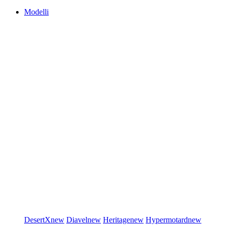
Modelli
DesertX
new
Diavel
new
Heritage
new
Hypermotard
new