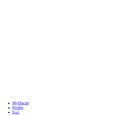
MyDucati
Profilo
Esci