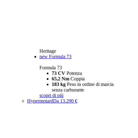
Heritage
new
Formula 73
Formula 73
73 CV
Potenza
65,2 Nm
Coppia
183 kg
Peso in ordine di marcia
senza carburante
scopri di più
Hypermotard
Da 13.290 €