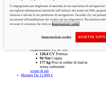
Ci impegniamo per migliorare al massimo la tua esperienza di navigazione.
Hypermotard V2 SP
raccogliere informazioni statistiche sull’utilizzo dei nostri siti Web, proporti
120,4 CV
Potenza
interessi e salvare le tue preferenze di navigazione. Facendo clic sul pulsant
94 Nm
Coppia
acconsenti all'installazione dei cookie sul tuo dispositivo. Per ulteriori in
177 kg
Peso in ordine di marcia
revocare il consenso, fai click su
impostazioni cookie
senza carburante
A partire da 19.890 €
Depotenziata 35 kW: 18.890 €
i
configura
scopri di più
Impostazioni cookie
ACCETTA TUTTI
new
V2 SP 100
Hypermotard V2 SP 100
120,4 CV
Potenza
94 Nm
Coppia
177 kg
Peso in ordine di marcia
senza carburante
scopri di più
Monster
Da 12.890 €