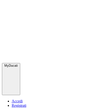
MyDucati
Accedi
Registrati