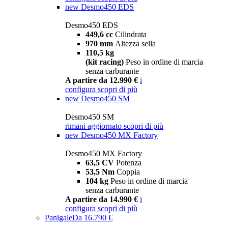
new
Desmo450 EDS
Desmo450 EDS
449,6 cc
Cilindrata
970 mm
Altezza sella
110,5 kg
(kit racing)
Peso in ordine di marcia
senza carburante
A partire da 12.990 €
i
configura
scopri di più
new
Desmo450 SM
Desmo450 SM
rimani aggiornato
scopri di più
new
Desmo450 MX Factory
Desmo450 MX Factory
63,5 CV
Potenza
53,5 Nm
Coppia
104 kg
Peso in ordine di marcia
senza carburante
A partire da 14.990 €
i
configura
scopri di più
Panigale
Da 16.790 €