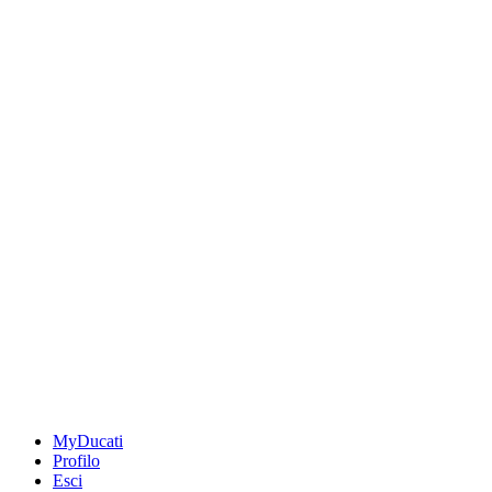
MyDucati
Profilo
Esci