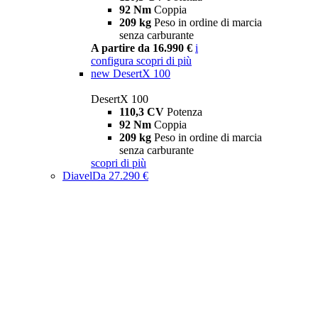
92 Nm
Coppia
209 kg
Peso in ordine di marcia
senza carburante
A partire da 16.990 €
i
configura
scopri di più
new
DesertX 100
DesertX 100
110,3 CV
Potenza
92 Nm
Coppia
209 kg
Peso in ordine di marcia
senza carburante
scopri di più
Diavel
Da 27.290 €