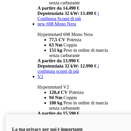
senza carburante
A partire da 14.490 €
Depotenziata 32 kW: 13.490 €
i
Configura
Scopri di più
new
698 Mono Nera
Hypermotard 698 Mono Nera
77,5 CV
Potenza
63 Nm
Coppia
151 kg
Peso in ordine di marcia
senza carburante
A partire da 13.990 €
Depotenziata 32 kW: 12.990 €
i
configura
scopri di più
V2
Hypermotard V2
120,4 CV
Potenza
94 Nm
Coppia
180 kg
Peso in ordine di marcia
senza carburante
A partire da 15.590 €
Depotenziata 35 kW: 14.590 €
i
configura
scopri di più
La tua privacy per noi è importante
V2 SP