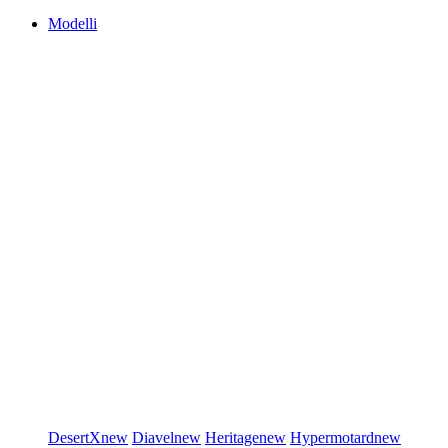
Modelli
DesertX
new
Diavel
new
Heritage
new
Hypermotard
new