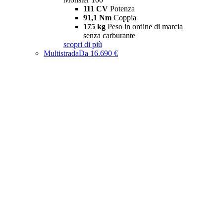
111 CV
Potenza
91,1 Nm
Coppia
175 kg
Peso in ordine di marcia
senza carburante
scopri di più
Multistrada
Da 16.690 €