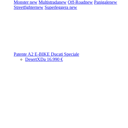
Monster
new
Multistrada
new
Off-Road
new
Panigale
new
Streetfighter
new
Superleggera
new
Patente A2
E-BIKE
Ducati Speciale
DesertX
Da 16.990 €