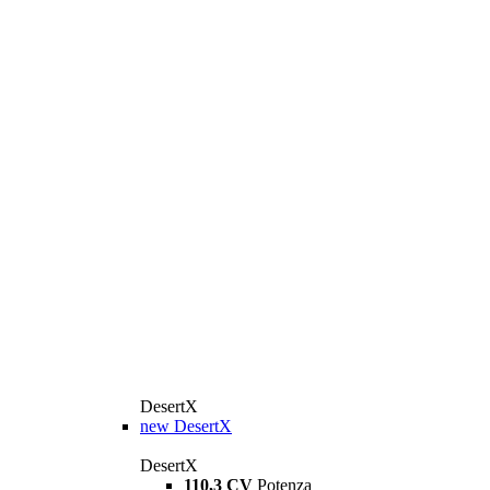
DesertX
new
DesertX
DesertX
110,3 CV
Potenza