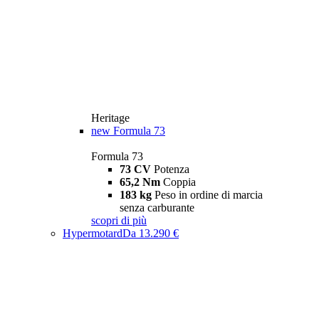
Heritage
new
Formula 73
Formula 73
73 CV
Potenza
65,2 Nm
Coppia
183 kg
Peso in ordine di marcia
senza carburante
scopri di più
Hypermotard
Da 13.290 €