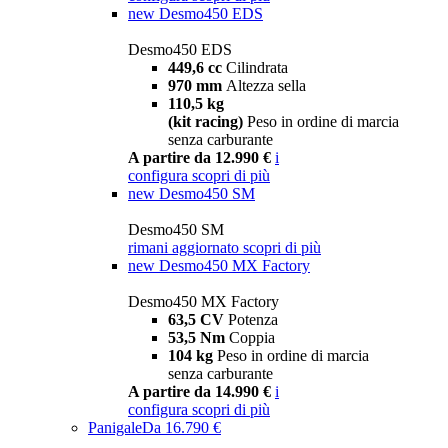
new
Desmo450 EDS
Desmo450 EDS
449,6 cc
Cilindrata
970 mm
Altezza sella
110,5 kg
(kit racing)
Peso in ordine di marcia
senza carburante
A partire da 12.990 €
i
configura
scopri di più
new
Desmo450 SM
Desmo450 SM
rimani aggiornato
scopri di più
new
Desmo450 MX Factory
Desmo450 MX Factory
63,5 CV
Potenza
53,5 Nm
Coppia
104 kg
Peso in ordine di marcia
senza carburante
A partire da 14.990 €
i
configura
scopri di più
Panigale
Da 16.790 €