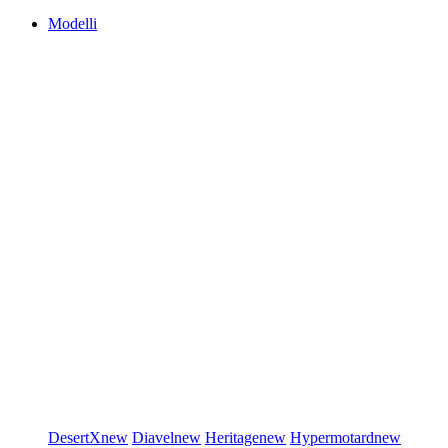
Modelli
DesertX
new
Diavel
new
Heritage
new
Hypermotard
new