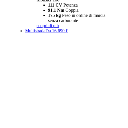
111 CV
Potenza
91,1 Nm
Coppia
175 kg
Peso in ordine di marcia
senza carburante
scopri di più
Multistrada
Da 16.690 €