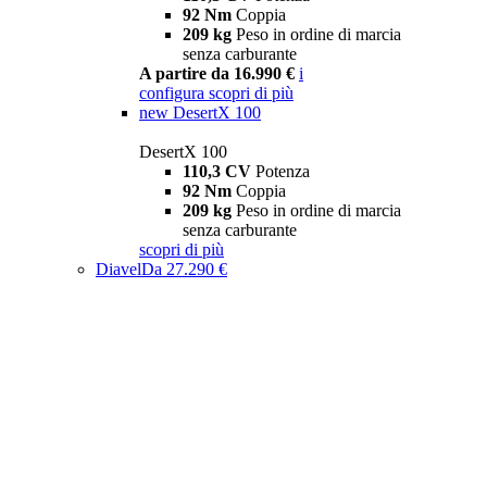
92 Nm
Coppia
209 kg
Peso in ordine di marcia
senza carburante
A partire da 16.990 €
i
configura
scopri di più
new
DesertX 100
DesertX 100
110,3 CV
Potenza
92 Nm
Coppia
209 kg
Peso in ordine di marcia
senza carburante
scopri di più
Diavel
Da 27.290 €