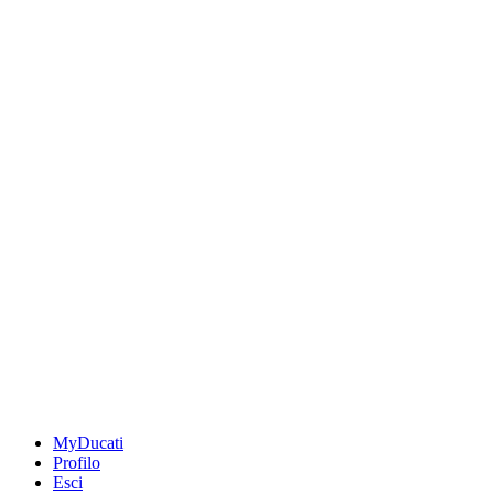
MyDucati
Profilo
Esci