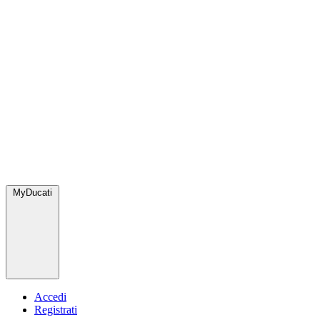
MyDucati
Accedi
Registrati