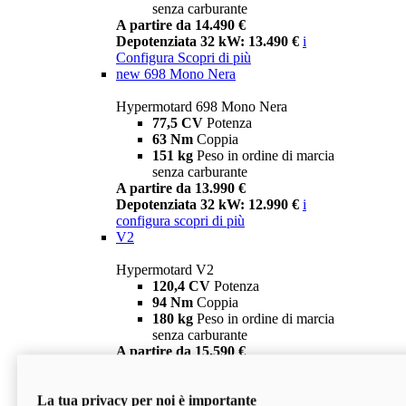
senza carburante
A partire da 14.490 €
Depotenziata 32 kW: 13.490 €
i
Configura
Scopri di più
new
698 Mono Nera
Hypermotard 698 Mono Nera
77,5 CV
Potenza
63 Nm
Coppia
151 kg
Peso in ordine di marcia
senza carburante
A partire da 13.990 €
Depotenziata 32 kW: 12.990 €
i
configura
scopri di più
V2
Hypermotard V2
120,4 CV
Potenza
94 Nm
Coppia
180 kg
Peso in ordine di marcia
senza carburante
A partire da 15.590 €
Depotenziata 35 kW: 14.590 €
i
configura
scopri di più
La tua privacy per noi è importante
V2 SP