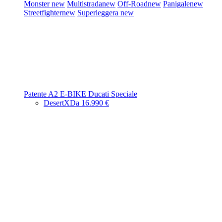
Monster
new
Multistrada
new
Off-Road
new
Panigale
new
Streetfighter
new
Superleggera
new
Patente A2
E-BIKE
Ducati Speciale
DesertX
Da 16.990 €