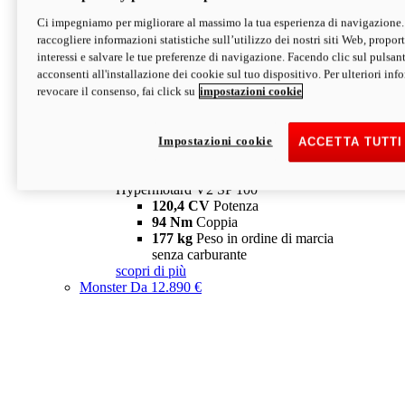
Ci impegniamo per migliorare al massimo la tua esperienza di navigazione.
Hypermotard V2 SP
raccogliere informazioni statistiche sull’utilizzo dei nostri siti Web, proporti
120,4 CV
Potenza
interessi e salvare le tue preferenze di navigazione. Facendo clic sul pulsant
94 Nm
Coppia
acconsenti all'installazione dei cookie sul tuo dispositivo. Per ulteriori in
177 kg
Peso in ordine di marcia
revocare il consenso, fai click su
impostazioni cookie
senza carburante
A partire da 19.890 €
Depotenziata 35 kW: 18.890 €
i
configura
scopri di più
Impostazioni cookie
ACCETTA TUTTI
new
V2 SP 100
Hypermotard V2 SP 100
120,4 CV
Potenza
94 Nm
Coppia
177 kg
Peso in ordine di marcia
senza carburante
scopri di più
Monster
Da 12.890 €