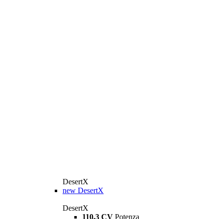
DesertX
new
DesertX
DesertX
110,3 CV
Potenza