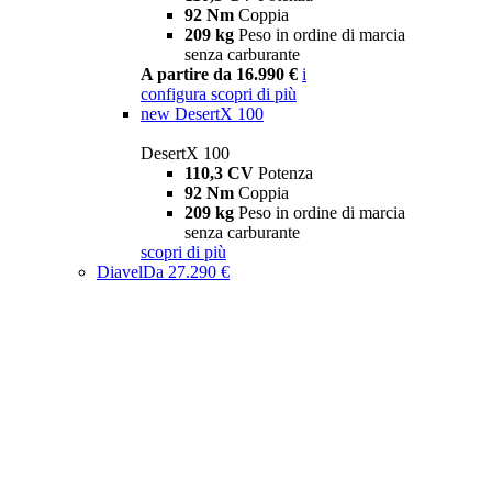
92 Nm
Coppia
209 kg
Peso in ordine di marcia
senza carburante
A partire da 16.990 €
i
configura
scopri di più
new
DesertX 100
DesertX 100
110,3 CV
Potenza
92 Nm
Coppia
209 kg
Peso in ordine di marcia
senza carburante
scopri di più
Diavel
Da 27.290 €