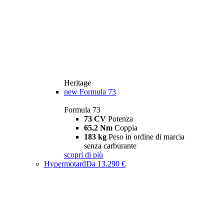
Heritage
new
Formula 73
Formula 73
73 CV
Potenza
65,2 Nm
Coppia
183 kg
Peso in ordine di marcia
senza carburante
scopri di più
Hypermotard
Da 13.290 €