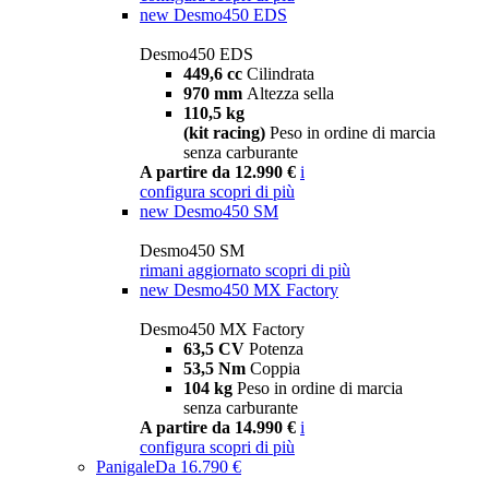
new
Desmo450 EDS
Desmo450 EDS
449,6 cc
Cilindrata
970 mm
Altezza sella
110,5 kg
(kit racing)
Peso in ordine di marcia
senza carburante
A partire da 12.990 €
i
configura
scopri di più
new
Desmo450 SM
Desmo450 SM
rimani aggiornato
scopri di più
new
Desmo450 MX Factory
Desmo450 MX Factory
63,5 CV
Potenza
53,5 Nm
Coppia
104 kg
Peso in ordine di marcia
senza carburante
A partire da 14.990 €
i
configura
scopri di più
Panigale
Da 16.790 €