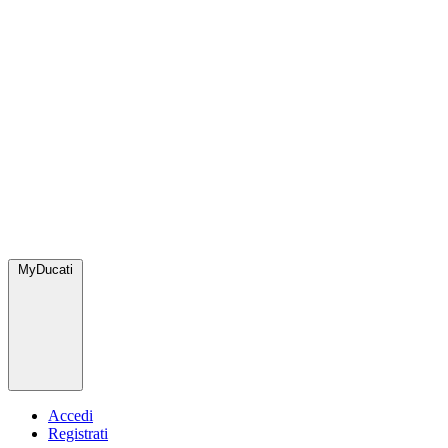
MyDucati
Accedi
Registrati