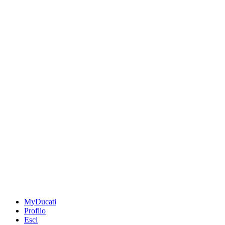
MyDucati
Profilo
Esci