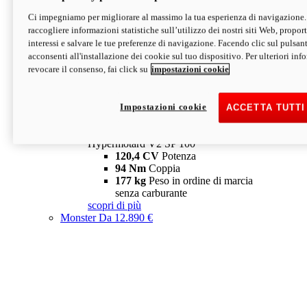
Ci impegniamo per migliorare al massimo la tua esperienza di navigazione.
Hypermotard V2 SP
raccogliere informazioni statistiche sull’utilizzo dei nostri siti Web, proporti
120,4 CV
Potenza
interessi e salvare le tue preferenze di navigazione. Facendo clic sul pulsant
94 Nm
Coppia
acconsenti all'installazione dei cookie sul tuo dispositivo. Per ulteriori in
177 kg
Peso in ordine di marcia
revocare il consenso, fai click su
impostazioni cookie
senza carburante
A partire da 19.890 €
Depotenziata 35 kW: 18.890 €
i
configura
scopri di più
Impostazioni cookie
ACCETTA TUTTI
new
V2 SP 100
Hypermotard V2 SP 100
120,4 CV
Potenza
94 Nm
Coppia
177 kg
Peso in ordine di marcia
senza carburante
scopri di più
Monster
Da 12.890 €