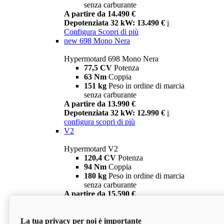
senza carburante
A partire da 14.490 €
Depotenziata 32 kW: 13.490 €
i
Configura
Scopri di più
new
698 Mono Nera
Hypermotard 698 Mono Nera
77,5 CV
Potenza
63 Nm
Coppia
151 kg
Peso in ordine di marcia
senza carburante
A partire da 13.990 €
Depotenziata 32 kW: 12.990 €
i
configura
scopri di più
V2
Hypermotard V2
120,4 CV
Potenza
94 Nm
Coppia
180 kg
Peso in ordine di marcia
senza carburante
A partire da 15.590 €
Depotenziata 35 kW: 14.590 €
i
configura
scopri di più
La tua privacy per noi è importante
V2 SP