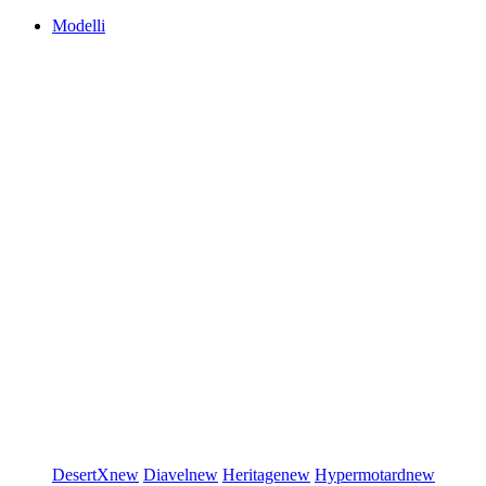
Modelli
DesertX
new
Diavel
new
Heritage
new
Hypermotard
new