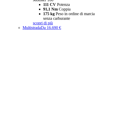
111 CV
Potenza
91,1 Nm
Coppia
175 kg
Peso in ordine di marcia
senza carburante
scopri di più
Multistrada
Da 16.690 €