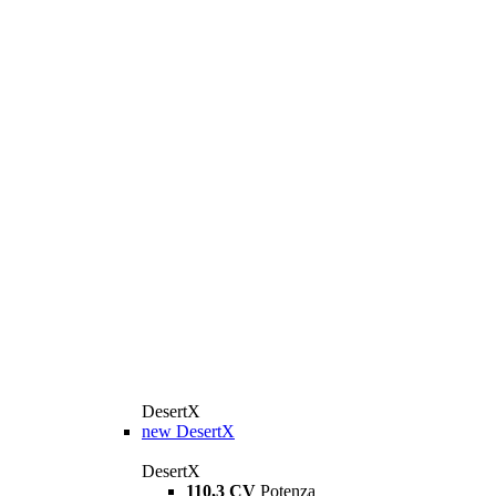
DesertX
new
DesertX
DesertX
110,3 CV
Potenza