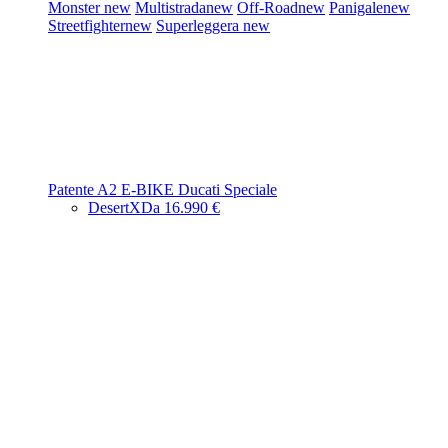
Monster
new
Multistrada
new
Off-Road
new
Panigale
new
Streetfighter
new
Superleggera
new
Patente A2
E-BIKE
Ducati Speciale
DesertX
Da 16.990 €