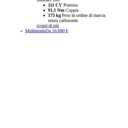
111 CV
Potenza
91,1 Nm
Coppia
175 kg
Peso in ordine di marcia
senza carburante
scopri di più
Multistrada
Da 16.690 €