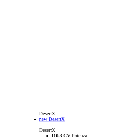
DesertX
new
DesertX
DesertX
110,3 CV
Potenza