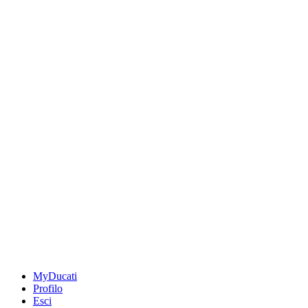
MyDucati
Profilo
Esci