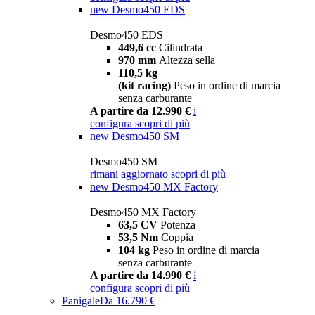
new
Desmo450 EDS
Desmo450 EDS
449,6 cc
Cilindrata
970 mm
Altezza sella
110,5 kg
(kit racing)
Peso in ordine di marcia
senza carburante
A partire da 12.990 €
i
configura
scopri di più
new
Desmo450 SM
Desmo450 SM
rimani aggiornato
scopri di più
new
Desmo450 MX Factory
Desmo450 MX Factory
63,5 CV
Potenza
53,5 Nm
Coppia
104 kg
Peso in ordine di marcia
senza carburante
A partire da 14.990 €
i
configura
scopri di più
Panigale
Da 16.790 €