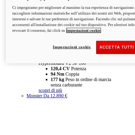
Ci impegniamo per migliorare al massimo la tua esperienza di navigazione.
Hypermotard V2 SP
raccogliere informazioni statistiche sull’utilizzo dei nostri siti Web, proporti
120,4 CV
Potenza
interessi e salvare le tue preferenze di navigazione. Facendo clic sul pulsant
94 Nm
Coppia
acconsenti all'installazione dei cookie sul tuo dispositivo. Per ulteriori in
177 kg
Peso in ordine di marcia
revocare il consenso, fai click su
impostazioni cookie
senza carburante
A partire da 19.890 €
Depotenziata 35 kW: 18.890 €
i
configura
scopri di più
Impostazioni cookie
ACCETTA TUTTI
new
V2 SP 100
Hypermotard V2 SP 100
120,4 CV
Potenza
94 Nm
Coppia
177 kg
Peso in ordine di marcia
senza carburante
scopri di più
Monster
Da 12.890 €