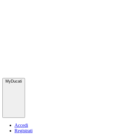
MyDucati
Accedi
Registrati