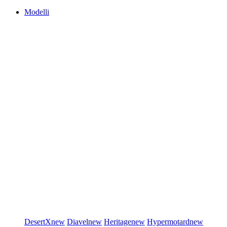
Modelli
DesertX
new
Diavel
new
Heritage
new
Hypermotard
new