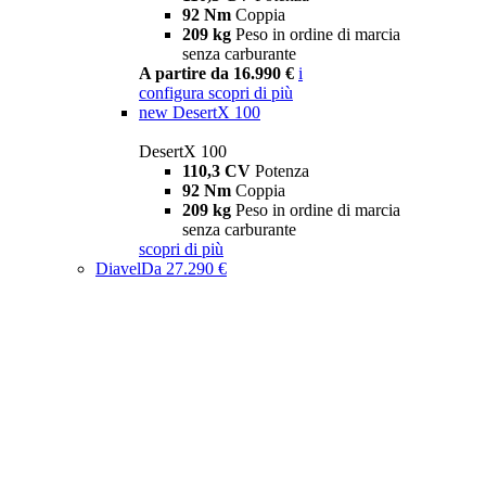
92 Nm
Coppia
209 kg
Peso in ordine di marcia
senza carburante
A partire da 16.990 €
i
configura
scopri di più
new
DesertX 100
DesertX 100
110,3 CV
Potenza
92 Nm
Coppia
209 kg
Peso in ordine di marcia
senza carburante
scopri di più
Diavel
Da 27.290 €