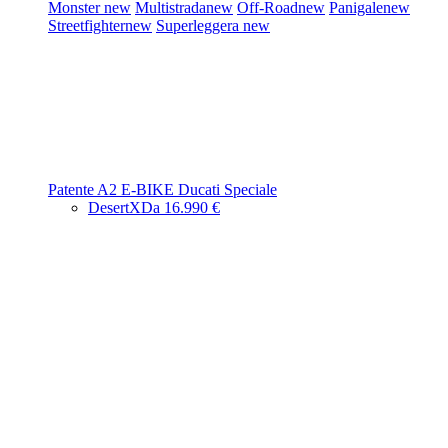
Monster
new
Multistrada
new
Off-Road
new
Panigale
new
Streetfighter
new
Superleggera
new
Patente A2
E-BIKE
Ducati Speciale
DesertX
Da 16.990 €