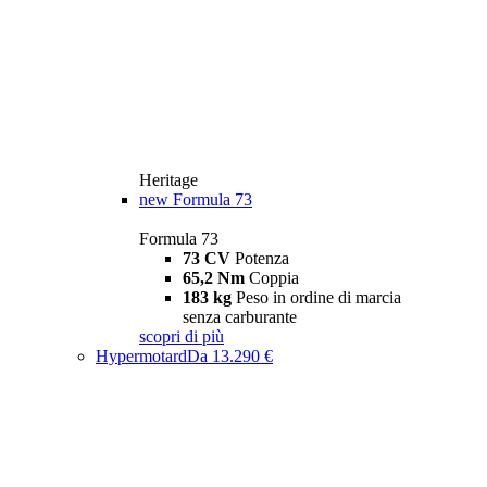
Heritage
new
Formula 73
Formula 73
73 CV
Potenza
65,2 Nm
Coppia
183 kg
Peso in ordine di marcia
senza carburante
scopri di più
Hypermotard
Da 13.290 €