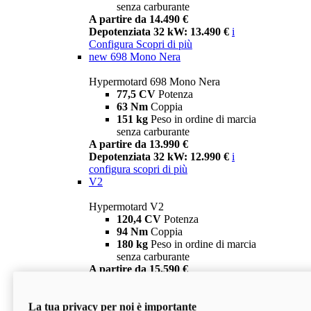
senza carburante
A partire da 14.490 €
Depotenziata 32 kW: 13.490 €
i
Configura
Scopri di più
new
698 Mono Nera
Hypermotard 698 Mono Nera
77,5 CV
Potenza
63 Nm
Coppia
151 kg
Peso in ordine di marcia
senza carburante
A partire da 13.990 €
Depotenziata 32 kW: 12.990 €
i
configura
scopri di più
V2
Hypermotard V2
120,4 CV
Potenza
94 Nm
Coppia
180 kg
Peso in ordine di marcia
senza carburante
A partire da 15.590 €
Depotenziata 35 kW: 14.590 €
i
configura
scopri di più
La tua privacy per noi è importante
V2 SP