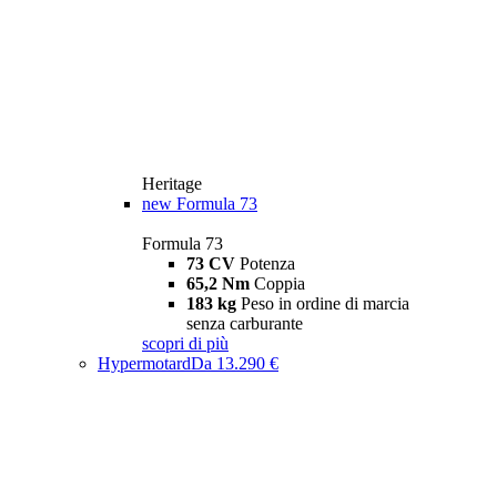
Heritage
new
Formula 73
Formula 73
73 CV
Potenza
65,2 Nm
Coppia
183 kg
Peso in ordine di marcia
senza carburante
scopri di più
Hypermotard
Da 13.290 €