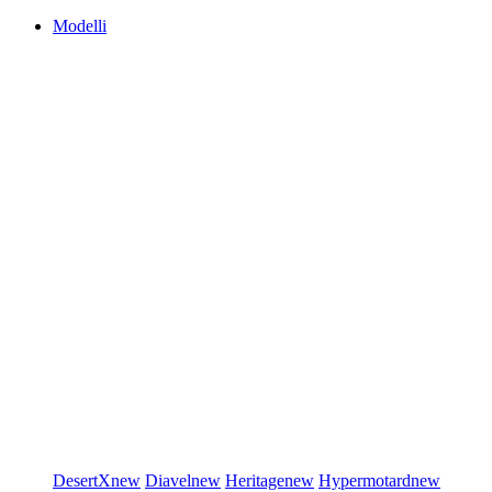
Modelli
DesertX
new
Diavel
new
Heritage
new
Hypermotard
new