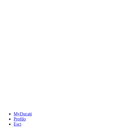
MyDucati
Profilo
Esci