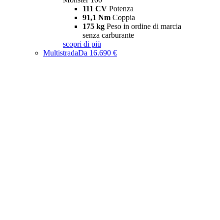
111 CV
Potenza
91,1 Nm
Coppia
175 kg
Peso in ordine di marcia
senza carburante
scopri di più
Multistrada
Da 16.690 €