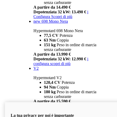
senza carburante
A partire da 14.490 €
Depotenziata 32 kW: 13.490 €
i
Configura
Scopri di più
new
698 Mono Nera
Hypermotard 698 Mono Nera
77,5 CV
Potenza
63 Nm
Coppia
151 kg
Peso in ordine di marcia
senza carburante
A partire da 13.990 €
Depotenziata 32 kW: 12.990 €
i
configura
scopri di più
V2
Hypermotard V2
120,4 CV
Potenza
94 Nm
Coppia
180 kg
Peso in ordine di marcia
senza carburante
A partire da 15.590 €
Depotenziata 35 kW: 14.590 €
i
configura
scopri di più
La tua privacy per noi è importante
V2 SP