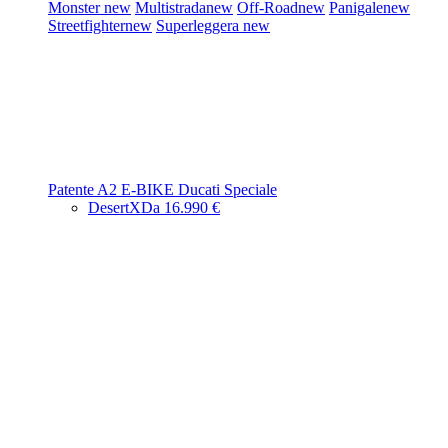
Monster
new
Multistrada
new
Off-Road
new
Panigale
new
Streetfighter
new
Superleggera
new
Patente A2
E-BIKE
Ducati Speciale
DesertX
Da 16.990 €