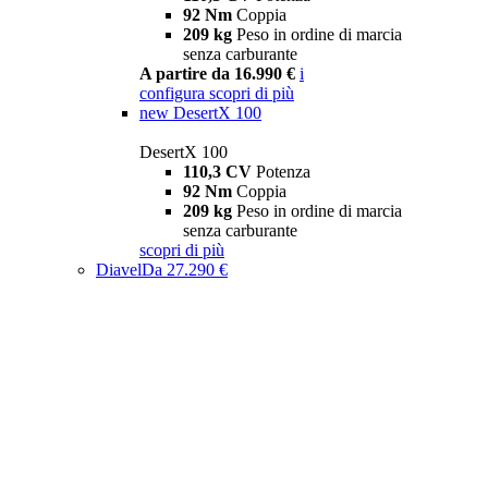
92 Nm
Coppia
209 kg
Peso in ordine di marcia
senza carburante
A partire da 16.990 €
i
configura
scopri di più
new
DesertX 100
DesertX 100
110,3 CV
Potenza
92 Nm
Coppia
209 kg
Peso in ordine di marcia
senza carburante
scopri di più
Diavel
Da 27.290 €