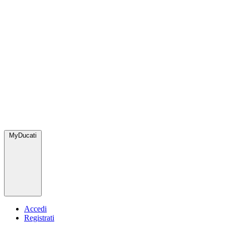
MyDucati
Accedi
Registrati