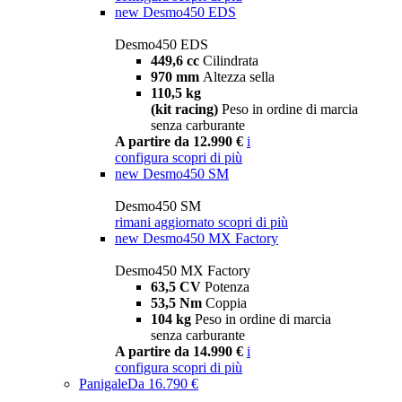
new
Desmo450 EDS
Desmo450 EDS
449,6 cc
Cilindrata
970 mm
Altezza sella
110,5 kg
(kit racing)
Peso in ordine di marcia
senza carburante
A partire da 12.990 €
i
configura
scopri di più
new
Desmo450 SM
Desmo450 SM
rimani aggiornato
scopri di più
new
Desmo450 MX Factory
Desmo450 MX Factory
63,5 CV
Potenza
53,5 Nm
Coppia
104 kg
Peso in ordine di marcia
senza carburante
A partire da 14.990 €
i
configura
scopri di più
Panigale
Da 16.790 €