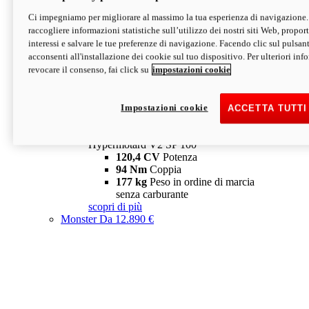
Ci impegniamo per migliorare al massimo la tua esperienza di navigazione.
Hypermotard V2 SP
raccogliere informazioni statistiche sull’utilizzo dei nostri siti Web, proporti
120,4 CV
Potenza
interessi e salvare le tue preferenze di navigazione. Facendo clic sul pulsant
94 Nm
Coppia
acconsenti all'installazione dei cookie sul tuo dispositivo. Per ulteriori in
177 kg
Peso in ordine di marcia
revocare il consenso, fai click su
impostazioni cookie
senza carburante
A partire da 19.890 €
Depotenziata 35 kW: 18.890 €
i
configura
scopri di più
Impostazioni cookie
ACCETTA TUTTI
new
V2 SP 100
Hypermotard V2 SP 100
120,4 CV
Potenza
94 Nm
Coppia
177 kg
Peso in ordine di marcia
senza carburante
scopri di più
Monster
Da 12.890 €