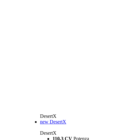
DesertX
new
DesertX
DesertX
110,3 CV
Potenza