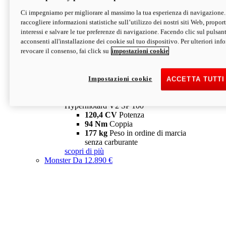
Ci impegniamo per migliorare al massimo la tua esperienza di navigazione.
Hypermotard V2 SP
raccogliere informazioni statistiche sull’utilizzo dei nostri siti Web, proporti
120,4 CV
Potenza
interessi e salvare le tue preferenze di navigazione. Facendo clic sul pulsant
94 Nm
Coppia
acconsenti all'installazione dei cookie sul tuo dispositivo. Per ulteriori in
177 kg
Peso in ordine di marcia
revocare il consenso, fai click su
impostazioni cookie
senza carburante
A partire da 19.890 €
Depotenziata 35 kW: 18.890 €
i
configura
scopri di più
Impostazioni cookie
ACCETTA TUTTI
new
V2 SP 100
Hypermotard V2 SP 100
120,4 CV
Potenza
94 Nm
Coppia
177 kg
Peso in ordine di marcia
senza carburante
scopri di più
Monster
Da 12.890 €