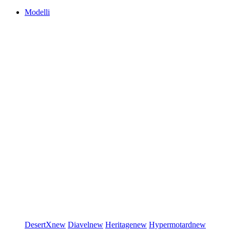
Modelli
DesertX
new
Diavel
new
Heritage
new
Hypermotard
new