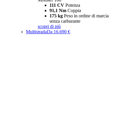
111 CV
Potenza
91,1 Nm
Coppia
175 kg
Peso in ordine di marcia
senza carburante
scopri di più
Multistrada
Da 16.690 €