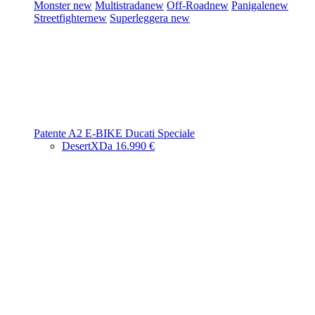
Monster
new
Multistrada
new
Off-Road
new
Panigale
new
Streetfighter
new
Superleggera
new
Patente A2
E-BIKE
Ducati Speciale
DesertX
Da 16.990 €