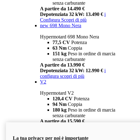
senza carburante
A partire da 14.490 €
Depotenziata 32 kW: 13.490 €
i
Configura
Scopri di più
new
698 Mono Nera
Hypermotard 698 Mono Nera
77,5 CV
Potenza
63 Nm
Coppia
151 kg
Peso in ordine di marcia
senza carburante
A partire da 13.990 €
Depotenziata 32 kW: 12.990 €
i
configura
scopri di più
V2
Hypermotard V2
120,4 CV
Potenza
94 Nm
Coppia
180 kg
Peso in ordine di marcia
senza carburante
A partire da 15.590 €
Depotenziata 35 kW: 14.590 €
i
configura
scopri di più
La tua privacy per noi è importante
V2 SP