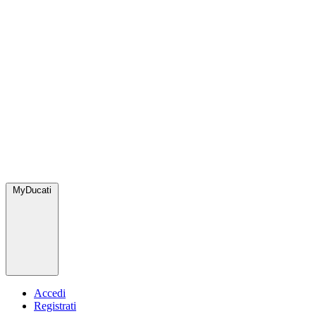
MyDucati
Accedi
Registrati