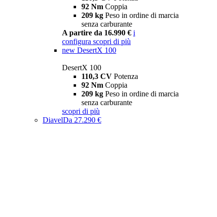
92 Nm
Coppia
209 kg
Peso in ordine di marcia
senza carburante
A partire da 16.990 €
i
configura
scopri di più
new
DesertX 100
DesertX 100
110,3 CV
Potenza
92 Nm
Coppia
209 kg
Peso in ordine di marcia
senza carburante
scopri di più
Diavel
Da 27.290 €