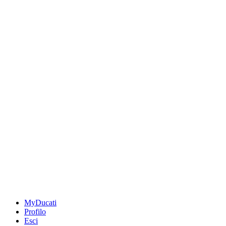
MyDucati
Profilo
Esci