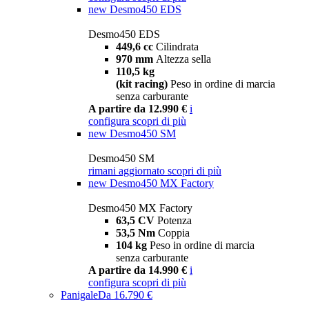
new
Desmo450 EDS
Desmo450 EDS
449,6 cc
Cilindrata
970 mm
Altezza sella
110,5 kg
(kit racing)
Peso in ordine di marcia
senza carburante
A partire da 12.990 €
i
configura
scopri di più
new
Desmo450 SM
Desmo450 SM
rimani aggiornato
scopri di più
new
Desmo450 MX Factory
Desmo450 MX Factory
63,5 CV
Potenza
53,5 Nm
Coppia
104 kg
Peso in ordine di marcia
senza carburante
A partire da 14.990 €
i
configura
scopri di più
Panigale
Da 16.790 €