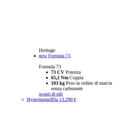
Heritage
new
Formula 73
Formula 73
73 CV
Potenza
65,2 Nm
Coppia
183 kg
Peso in ordine di marcia
senza carburante
scopri di più
Hypermotard
Da 13.290 €