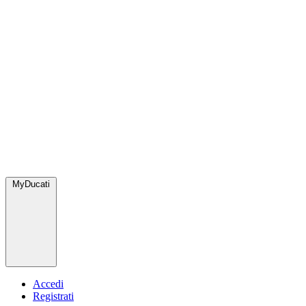
MyDucati
Accedi
Registrati