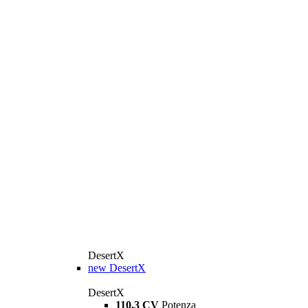
DesertX
new
DesertX
DesertX
110,3 CV
Potenza