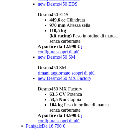
new
Desmo450 EDS
Desmo450 EDS
449,6 cc
Cilindrata
970 mm
Altezza sella
110,5 kg
(kit racing)
Peso in ordine di marcia
senza carburante
A partire da 12.990 €
i
configura
scopri di più
new
Desmo450 SM
Desmo450 SM
rimani aggiornato
scopri di più
new
Desmo450 MX Factory
Desmo450 MX Factory
63,5 CV
Potenza
53,5 Nm
Coppia
104 kg
Peso in ordine di marcia
senza carburante
A partire da 14.990 €
i
configura
scopri di più
Panigale
Da 16.790 €