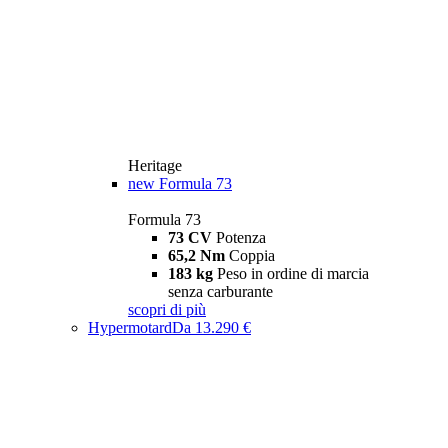
Heritage
new
Formula 73
Formula 73
73 CV
Potenza
65,2 Nm
Coppia
183 kg
Peso in ordine di marcia
senza carburante
scopri di più
Hypermotard
Da 13.290 €