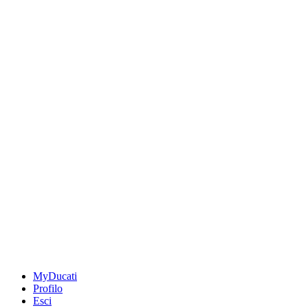
MyDucati
Profilo
Esci