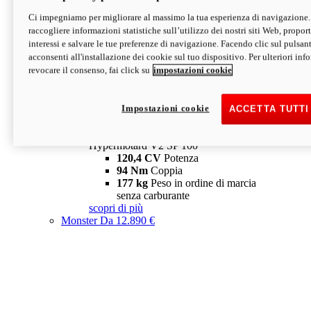
Ci impegniamo per migliorare al massimo la tua esperienza di navigazione.
Hypermotard V2 SP
raccogliere informazioni statistiche sull’utilizzo dei nostri siti Web, proporti
120,4 CV
Potenza
interessi e salvare le tue preferenze di navigazione. Facendo clic sul pulsant
94 Nm
Coppia
acconsenti all'installazione dei cookie sul tuo dispositivo. Per ulteriori in
177 kg
Peso in ordine di marcia
revocare il consenso, fai click su
impostazioni cookie
senza carburante
A partire da 19.890 €
Depotenziata 35 kW: 18.890 €
i
configura
scopri di più
Impostazioni cookie
ACCETTA TUTTI
new
V2 SP 100
Hypermotard V2 SP 100
120,4 CV
Potenza
94 Nm
Coppia
177 kg
Peso in ordine di marcia
senza carburante
scopri di più
Monster
Da 12.890 €