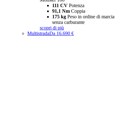
111 CV
Potenza
91,1 Nm
Coppia
175 kg
Peso in ordine di marcia
senza carburante
scopri di più
Multistrada
Da 16.690 €