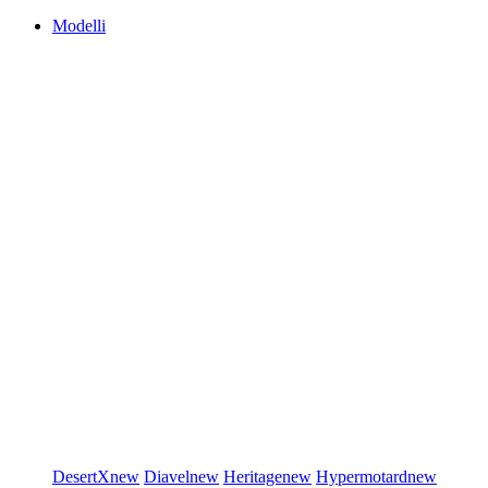
Modelli
DesertX
new
Diavel
new
Heritage
new
Hypermotard
new