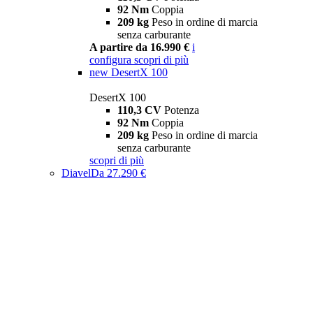
92 Nm
Coppia
209 kg
Peso in ordine di marcia
senza carburante
A partire da 16.990 €
i
configura
scopri di più
new
DesertX 100
DesertX 100
110,3 CV
Potenza
92 Nm
Coppia
209 kg
Peso in ordine di marcia
senza carburante
scopri di più
Diavel
Da 27.290 €