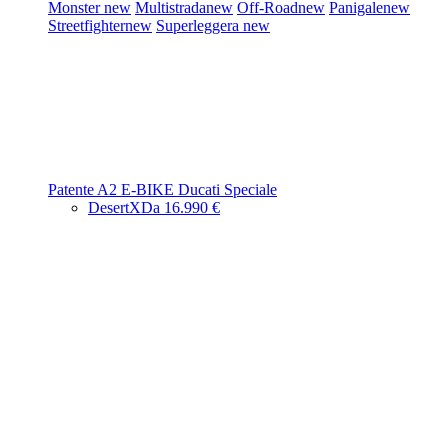
Monster
new
Multistrada
new
Off-Road
new
Panigale
new
Streetfighter
new
Superleggera
new
Patente A2
E-BIKE
Ducati Speciale
DesertX
Da 16.990 €