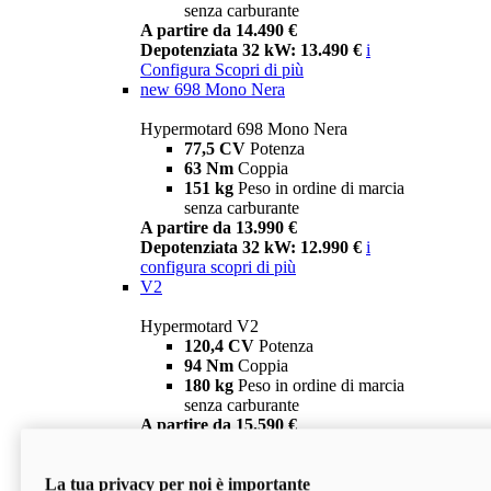
senza carburante
A partire da 14.490 €
Depotenziata 32 kW: 13.490 €
i
Configura
Scopri di più
new
698 Mono Nera
Hypermotard 698 Mono Nera
77,5 CV
Potenza
63 Nm
Coppia
151 kg
Peso in ordine di marcia
senza carburante
A partire da 13.990 €
Depotenziata 32 kW: 12.990 €
i
configura
scopri di più
V2
Hypermotard V2
120,4 CV
Potenza
94 Nm
Coppia
180 kg
Peso in ordine di marcia
senza carburante
A partire da 15.590 €
Depotenziata 35 kW: 14.590 €
i
configura
scopri di più
La tua privacy per noi è importante
V2 SP