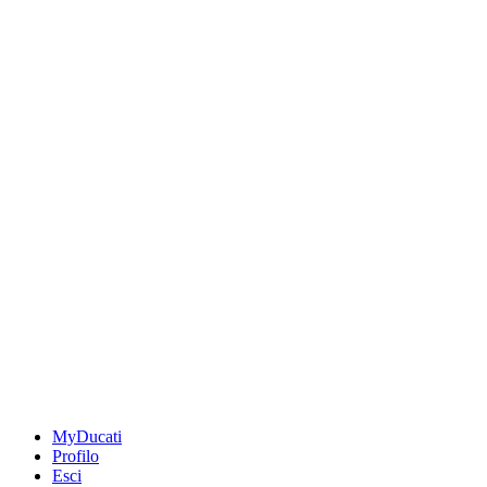
MyDucati
Profilo
Esci