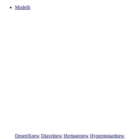
Modelli
DesertX
new
Diavel
new
Heritage
new
Hypermotard
new