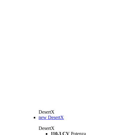
DesertX
new
DesertX
DesertX
110,3 CV
Potenza