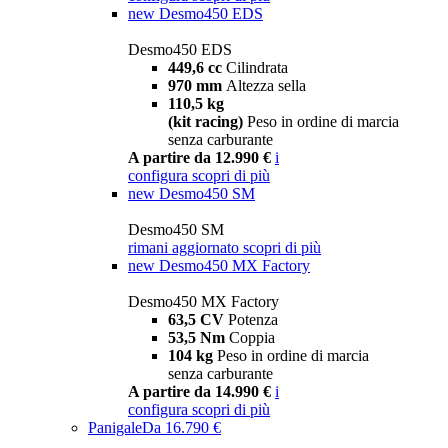
new
Desmo450 EDS
Desmo450 EDS
449,6 cc
Cilindrata
970 mm
Altezza sella
110,5 kg
(kit racing)
Peso in ordine di marcia
senza carburante
A partire da 12.990 €
i
configura
scopri di più
new
Desmo450 SM
Desmo450 SM
rimani aggiornato
scopri di più
new
Desmo450 MX Factory
Desmo450 MX Factory
63,5 CV
Potenza
53,5 Nm
Coppia
104 kg
Peso in ordine di marcia
senza carburante
A partire da 14.990 €
i
configura
scopri di più
Panigale
Da 16.790 €