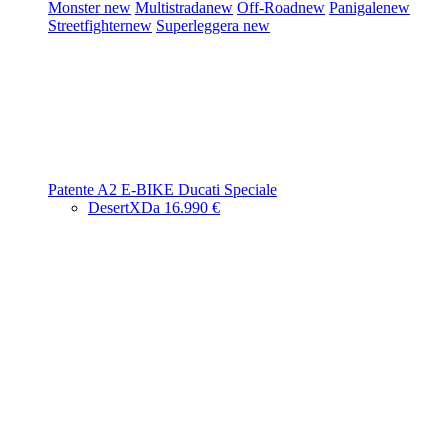
Monster
new
Multistrada
new
Off-Road
new
Panigale
new
Streetfighter
new
Superleggera
new
Patente A2
E-BIKE
Ducati Speciale
DesertX
Da 16.990 €