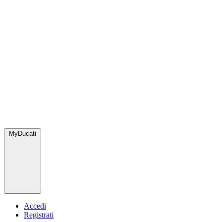
MyDucati
Accedi
Registrati