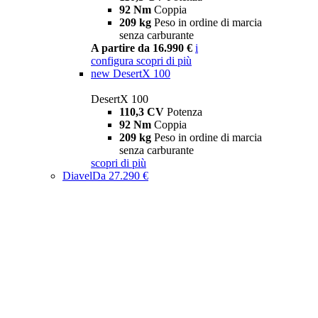
92 Nm
Coppia
209 kg
Peso in ordine di marcia
senza carburante
A partire da 16.990 €
i
configura
scopri di più
new
DesertX 100
DesertX 100
110,3 CV
Potenza
92 Nm
Coppia
209 kg
Peso in ordine di marcia
senza carburante
scopri di più
Diavel
Da 27.290 €