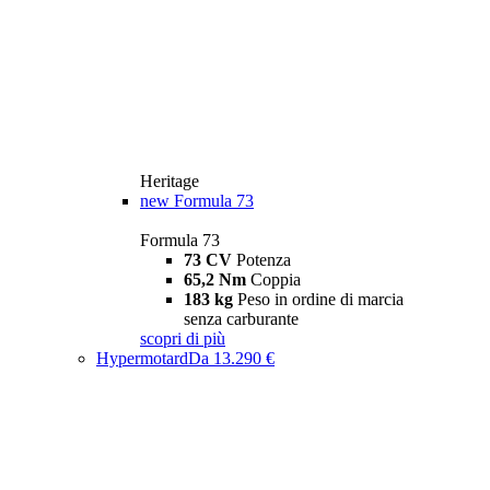
Heritage
new
Formula 73
Formula 73
73 CV
Potenza
65,2 Nm
Coppia
183 kg
Peso in ordine di marcia
senza carburante
scopri di più
Hypermotard
Da 13.290 €