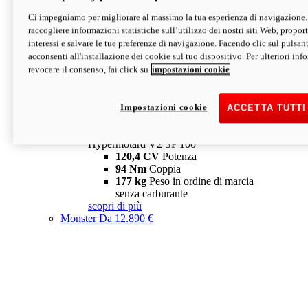
Ci impegniamo per migliorare al massimo la tua esperienza di navigazione.
Hypermotard V2 SP
raccogliere informazioni statistiche sull’utilizzo dei nostri siti Web, proporti
120,4 CV
Potenza
interessi e salvare le tue preferenze di navigazione. Facendo clic sul pulsant
94 Nm
Coppia
acconsenti all'installazione dei cookie sul tuo dispositivo. Per ulteriori in
177 kg
Peso in ordine di marcia
revocare il consenso, fai click su
impostazioni cookie
senza carburante
A partire da 19.890 €
Depotenziata 35 kW: 18.890 €
i
configura
scopri di più
Impostazioni cookie
ACCETTA TUTTI
new
V2 SP 100
Hypermotard V2 SP 100
120,4 CV
Potenza
94 Nm
Coppia
177 kg
Peso in ordine di marcia
senza carburante
scopri di più
Monster
Da 12.890 €