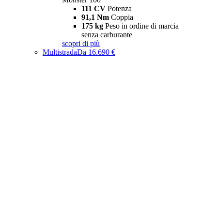
111 CV
Potenza
91,1 Nm
Coppia
175 kg
Peso in ordine di marcia
senza carburante
scopri di più
Multistrada
Da 16.690 €