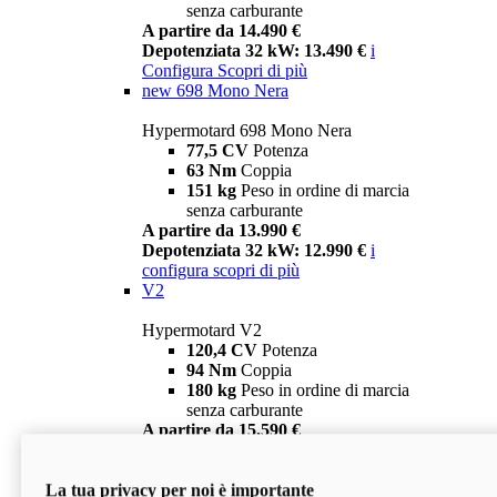
senza carburante
A partire da 14.490 €
Depotenziata 32 kW: 13.490 €
i
Configura
Scopri di più
new
698 Mono Nera
Hypermotard 698 Mono Nera
77,5 CV
Potenza
63 Nm
Coppia
151 kg
Peso in ordine di marcia
senza carburante
A partire da 13.990 €
Depotenziata 32 kW: 12.990 €
i
configura
scopri di più
V2
Hypermotard V2
120,4 CV
Potenza
94 Nm
Coppia
180 kg
Peso in ordine di marcia
senza carburante
A partire da 15.590 €
Depotenziata 35 kW: 14.590 €
i
configura
scopri di più
La tua privacy per noi è importante
V2 SP