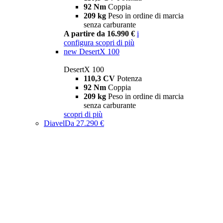
92 Nm
Coppia
209 kg
Peso in ordine di marcia
senza carburante
A partire da 16.990 €
i
configura
scopri di più
new
DesertX 100
DesertX 100
110,3 CV
Potenza
92 Nm
Coppia
209 kg
Peso in ordine di marcia
senza carburante
scopri di più
Diavel
Da 27.290 €