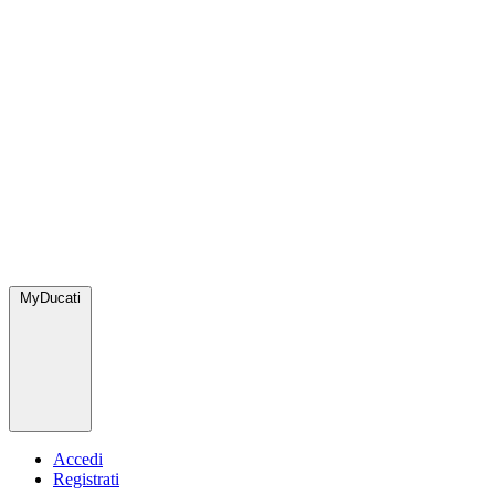
MyDucati
Accedi
Registrati