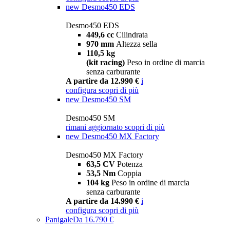
new
Desmo450 EDS
Desmo450 EDS
449,6 cc
Cilindrata
970 mm
Altezza sella
110,5 kg
(kit racing)
Peso in ordine di marcia
senza carburante
A partire da 12.990 €
i
configura
scopri di più
new
Desmo450 SM
Desmo450 SM
rimani aggiornato
scopri di più
new
Desmo450 MX Factory
Desmo450 MX Factory
63,5 CV
Potenza
53,5 Nm
Coppia
104 kg
Peso in ordine di marcia
senza carburante
A partire da 14.990 €
i
configura
scopri di più
Panigale
Da 16.790 €