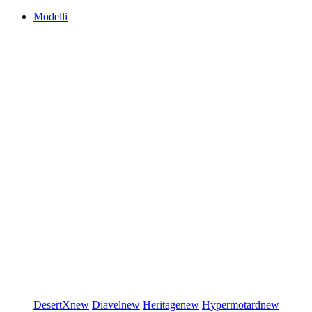
Modelli
DesertX
new
Diavel
new
Heritage
new
Hypermotard
new