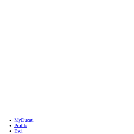
MyDucati
Profilo
Esci