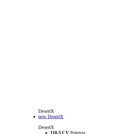
DesertX
new
DesertX
DesertX
110,3 CV
Potenza