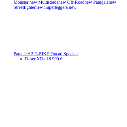
Monster
new
Multistrada
new
Off-Road
new
Panigale
new
Streetfighter
new
Superleggera
new
Patente A2
E-BIKE
Ducati Speciale
DesertX
Da 16.990 €