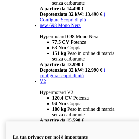
senza carburante
A partire da 14.490 €
Depotenziata 32 kW: 13.490 €
i
Configura
Scopri di più
new
698 Mono Nera
Hypermotard 698 Mono Nera
77,5 CV
Potenza
63 Nm
Coppia
151 kg
Peso in ordine di marcia
senza carburante
A partire da 13.990 €
Depotenziata 32 kW: 12.990 €
i
configura
scopri di più
V2
Hypermotard V2
120,4 CV
Potenza
94 Nm
Coppia
180 kg
Peso in ordine di marcia
senza carburante
A partire da 15.590 €
Depotenziata 35 kW: 14.590 €
i
configura
scopri di più
La tua privacy per noi è importante
V2 SP