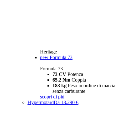
Heritage
new
Formula 73
Formula 73
73 CV
Potenza
65,2 Nm
Coppia
183 kg
Peso in ordine di marcia
senza carburante
scopri di più
Hypermotard
Da 13.290 €