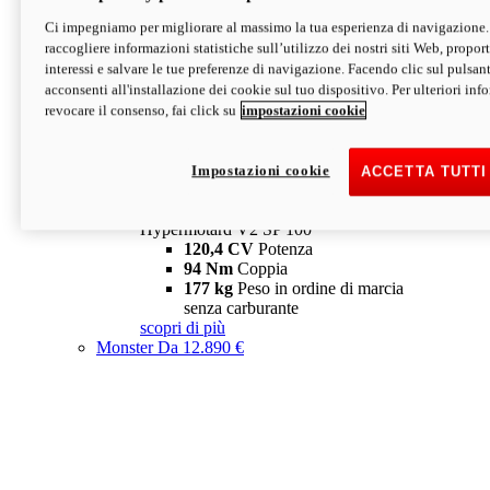
Ci impegniamo per migliorare al massimo la tua esperienza di navigazione.
Hypermotard V2 SP
raccogliere informazioni statistiche sull’utilizzo dei nostri siti Web, proporti
120,4 CV
Potenza
interessi e salvare le tue preferenze di navigazione. Facendo clic sul pulsant
94 Nm
Coppia
acconsenti all'installazione dei cookie sul tuo dispositivo. Per ulteriori in
177 kg
Peso in ordine di marcia
revocare il consenso, fai click su
impostazioni cookie
senza carburante
A partire da 19.890 €
Depotenziata 35 kW: 18.890 €
i
configura
scopri di più
Impostazioni cookie
ACCETTA TUTTI
new
V2 SP 100
Hypermotard V2 SP 100
120,4 CV
Potenza
94 Nm
Coppia
177 kg
Peso in ordine di marcia
senza carburante
scopri di più
Monster
Da 12.890 €