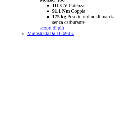
111 CV
Potenza
91,1 Nm
Coppia
175 kg
Peso in ordine di marcia
senza carburante
scopri di più
Multistrada
Da 16.690 €