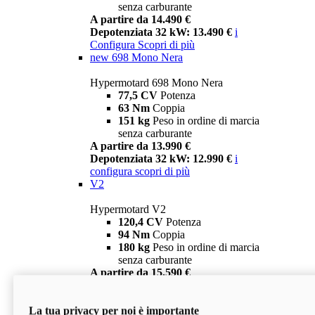
senza carburante
A partire da 14.490 €
Depotenziata 32 kW: 13.490 €
i
Configura
Scopri di più
new
698 Mono Nera
Hypermotard 698 Mono Nera
77,5 CV
Potenza
63 Nm
Coppia
151 kg
Peso in ordine di marcia
senza carburante
A partire da 13.990 €
Depotenziata 32 kW: 12.990 €
i
configura
scopri di più
V2
Hypermotard V2
120,4 CV
Potenza
94 Nm
Coppia
180 kg
Peso in ordine di marcia
senza carburante
A partire da 15.590 €
Depotenziata 35 kW: 14.590 €
i
configura
scopri di più
La tua privacy per noi è importante
V2 SP