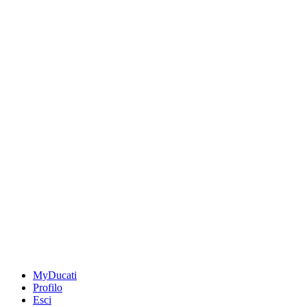
MyDucati
Profilo
Esci