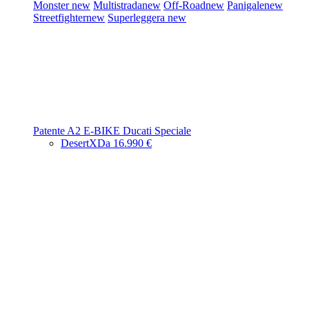
Monster
new
Multistrada
new
Off-Road
new
Panigale
new
Streetfighter
new
Superleggera
new
Patente A2
E-BIKE
Ducati Speciale
DesertX
Da 16.990 €