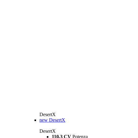
DesertX
new
DesertX
DesertX
110,3 CV
Potenza