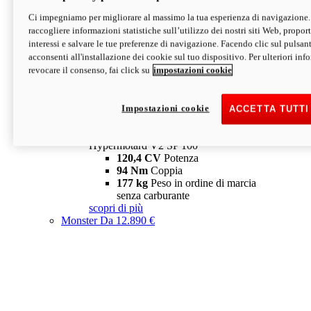
Ci impegniamo per migliorare al massimo la tua esperienza di navigazione.
Hypermotard V2 SP
raccogliere informazioni statistiche sull’utilizzo dei nostri siti Web, proporti
120,4 CV
Potenza
interessi e salvare le tue preferenze di navigazione. Facendo clic sul pulsant
94 Nm
Coppia
acconsenti all'installazione dei cookie sul tuo dispositivo. Per ulteriori in
177 kg
Peso in ordine di marcia
revocare il consenso, fai click su
impostazioni cookie
senza carburante
A partire da 19.890 €
Depotenziata 35 kW: 18.890 €
i
configura
scopri di più
Impostazioni cookie
ACCETTA TUTTI
new
V2 SP 100
Hypermotard V2 SP 100
120,4 CV
Potenza
94 Nm
Coppia
177 kg
Peso in ordine di marcia
senza carburante
scopri di più
Monster
Da 12.890 €