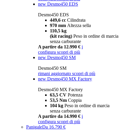
new
Desmo450 EDS
Desmo450 EDS
449,6 cc
Cilindrata
970 mm
Altezza sella
110,5 kg
(kit racing)
Peso in ordine di marcia
senza carburante
A partire da 12.990 €
i
configura
scopri di più
new
Desmo450 SM
Desmo450 SM
rimani aggiornato
scopri di più
new
Desmo450 MX Factory
Desmo450 MX Factory
63,5 CV
Potenza
53,5 Nm
Coppia
104 kg
Peso in ordine di marcia
senza carburante
A partire da 14.990 €
i
configura
scopri di più
Panigale
Da 16.790 €