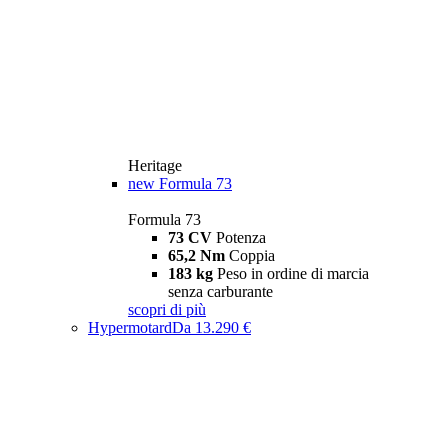
Heritage
new
Formula 73
Formula 73
73 CV
Potenza
65,2 Nm
Coppia
183 kg
Peso in ordine di marcia
senza carburante
scopri di più
Hypermotard
Da 13.290 €