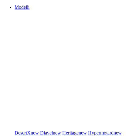
Modelli
DesertX
new
Diavel
new
Heritage
new
Hypermotard
new