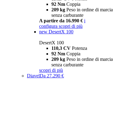
92 Nm
Coppia
209 kg
Peso in ordine di marcia
senza carburante
A partire da 16.990 €
i
configura
scopri di più
new
DesertX 100
DesertX 100
110,3 CV
Potenza
92 Nm
Coppia
209 kg
Peso in ordine di marcia
senza carburante
scopri di più
Diavel
Da 27.290 €