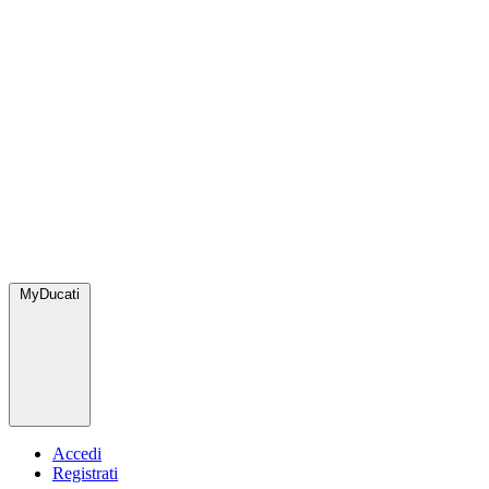
MyDucati
Accedi
Registrati