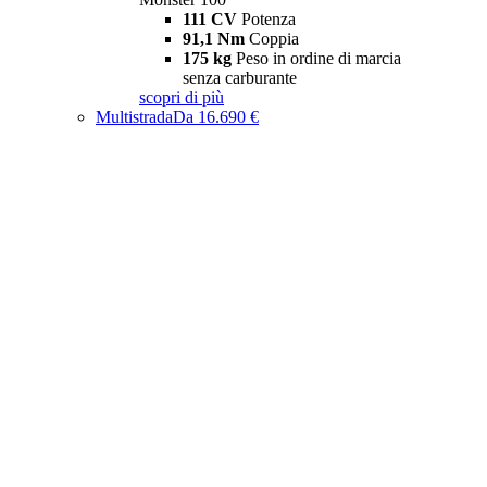
111 CV
Potenza
91,1 Nm
Coppia
175 kg
Peso in ordine di marcia
senza carburante
scopri di più
Multistrada
Da 16.690 €