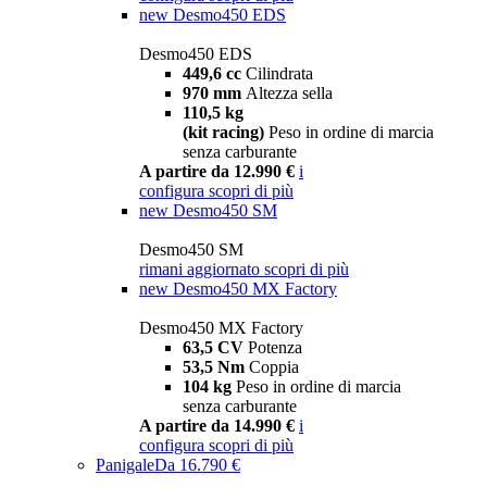
new
Desmo450 EDS
Desmo450 EDS
449,6 cc
Cilindrata
970 mm
Altezza sella
110,5 kg
(kit racing)
Peso in ordine di marcia
senza carburante
A partire da 12.990 €
i
configura
scopri di più
new
Desmo450 SM
Desmo450 SM
rimani aggiornato
scopri di più
new
Desmo450 MX Factory
Desmo450 MX Factory
63,5 CV
Potenza
53,5 Nm
Coppia
104 kg
Peso in ordine di marcia
senza carburante
A partire da 14.990 €
i
configura
scopri di più
Panigale
Da 16.790 €