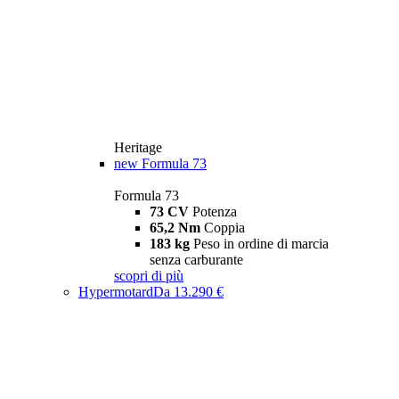
Heritage
new
Formula 73
Formula 73
73 CV
Potenza
65,2 Nm
Coppia
183 kg
Peso in ordine di marcia
senza carburante
scopri di più
Hypermotard
Da 13.290 €