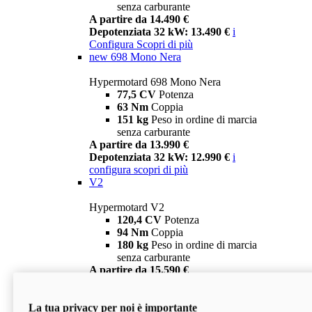
senza carburante
A partire da 14.490 €
Depotenziata 32 kW: 13.490 €
i
Configura
Scopri di più
new
698 Mono Nera
Hypermotard 698 Mono Nera
77,5 CV
Potenza
63 Nm
Coppia
151 kg
Peso in ordine di marcia
senza carburante
A partire da 13.990 €
Depotenziata 32 kW: 12.990 €
i
configura
scopri di più
V2
Hypermotard V2
120,4 CV
Potenza
94 Nm
Coppia
180 kg
Peso in ordine di marcia
senza carburante
A partire da 15.590 €
Depotenziata 35 kW: 14.590 €
i
configura
scopri di più
La tua privacy per noi è importante
V2 SP