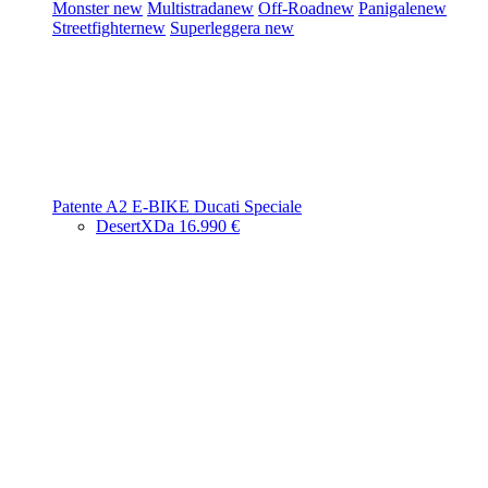
Monster
new
Multistrada
new
Off-Road
new
Panigale
new
Streetfighter
new
Superleggera
new
Patente A2
E-BIKE
Ducati Speciale
DesertX
Da 16.990 €