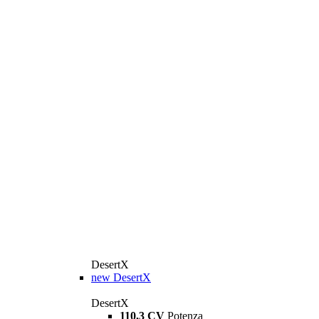
DesertX
new
DesertX
DesertX
110,3 CV
Potenza