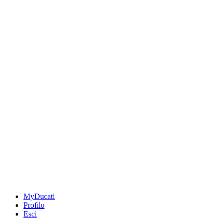
MyDucati
Profilo
Esci