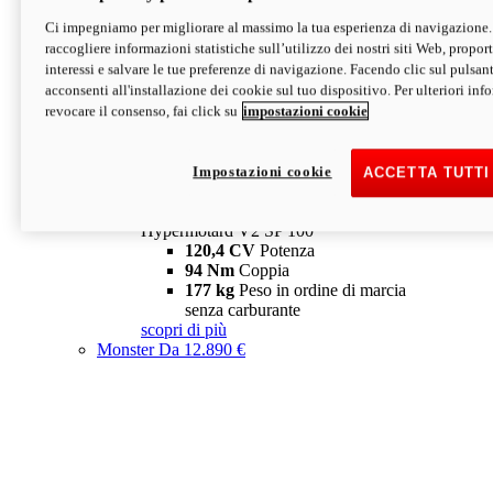
Ci impegniamo per migliorare al massimo la tua esperienza di navigazione.
Hypermotard V2 SP
raccogliere informazioni statistiche sull’utilizzo dei nostri siti Web, proporti
120,4 CV
Potenza
interessi e salvare le tue preferenze di navigazione. Facendo clic sul pulsant
94 Nm
Coppia
acconsenti all'installazione dei cookie sul tuo dispositivo. Per ulteriori in
177 kg
Peso in ordine di marcia
revocare il consenso, fai click su
impostazioni cookie
senza carburante
A partire da 19.890 €
Depotenziata 35 kW: 18.890 €
i
configura
scopri di più
Impostazioni cookie
ACCETTA TUTTI
new
V2 SP 100
Hypermotard V2 SP 100
120,4 CV
Potenza
94 Nm
Coppia
177 kg
Peso in ordine di marcia
senza carburante
scopri di più
Monster
Da 12.890 €