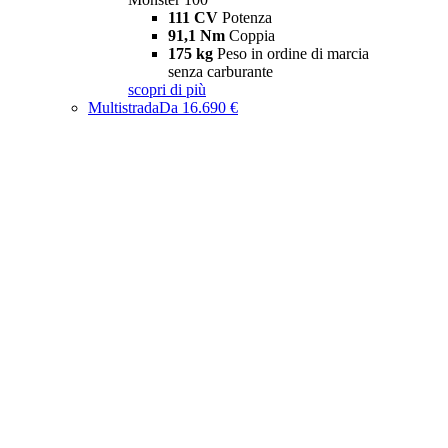
111 CV
Potenza
91,1 Nm
Coppia
175 kg
Peso in ordine di marcia
senza carburante
scopri di più
Multistrada
Da 16.690 €