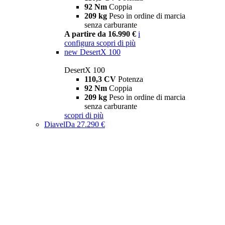
92 Nm
Coppia
209 kg
Peso in ordine di marcia
senza carburante
A partire da 16.990 €
i
configura
scopri di più
new
DesertX 100
DesertX 100
110,3 CV
Potenza
92 Nm
Coppia
209 kg
Peso in ordine di marcia
senza carburante
scopri di più
Diavel
Da 27.290 €