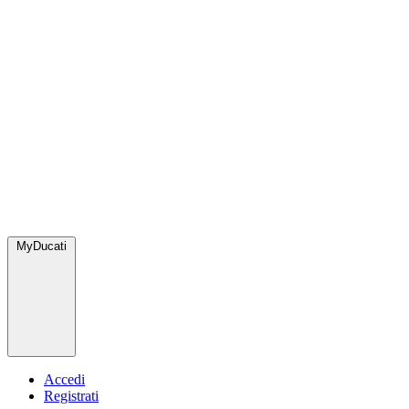
MyDucati
Accedi
Registrati