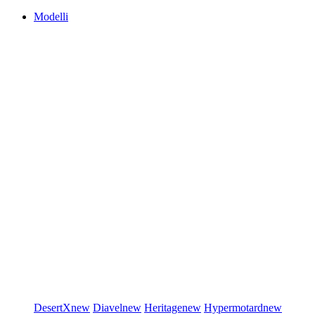
Modelli
DesertX
new
Diavel
new
Heritage
new
Hypermotard
new