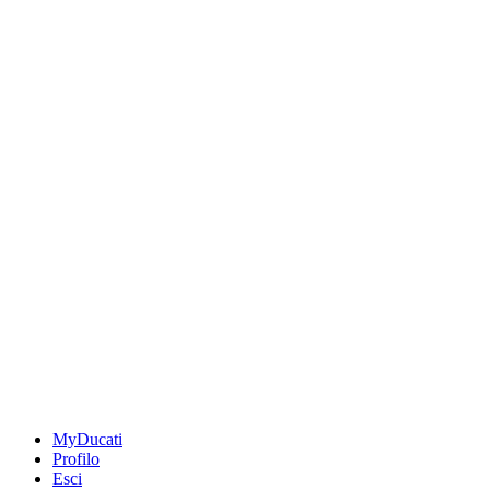
MyDucati
Profilo
Esci