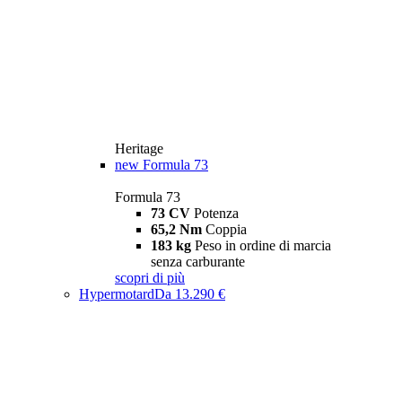
Heritage
new
Formula 73
Formula 73
73 CV
Potenza
65,2 Nm
Coppia
183 kg
Peso in ordine di marcia
senza carburante
scopri di più
Hypermotard
Da 13.290 €