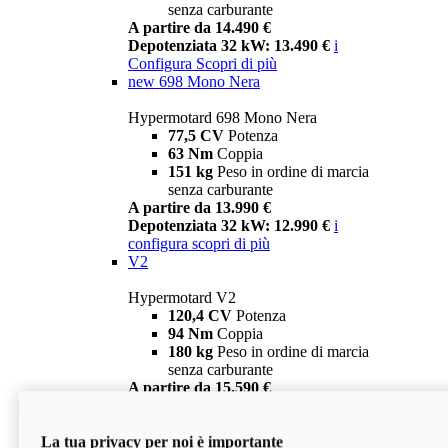
senza carburante
A partire da 14.490 €
Depotenziata 32 kW: 13.490 €
i
Configura
Scopri di più
new
698 Mono Nera
Hypermotard 698 Mono Nera
77,5 CV
Potenza
63 Nm
Coppia
151 kg
Peso in ordine di marcia
senza carburante
A partire da 13.990 €
Depotenziata 32 kW: 12.990 €
i
configura
scopri di più
V2
Hypermotard V2
120,4 CV
Potenza
94 Nm
Coppia
180 kg
Peso in ordine di marcia
senza carburante
A partire da 15.590 €
Depotenziata 35 kW: 14.590 €
i
configura
scopri di più
La tua privacy per noi è importante
V2 SP