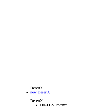
DesertX
new
DesertX
DesertX
110,3 CV
Potenza