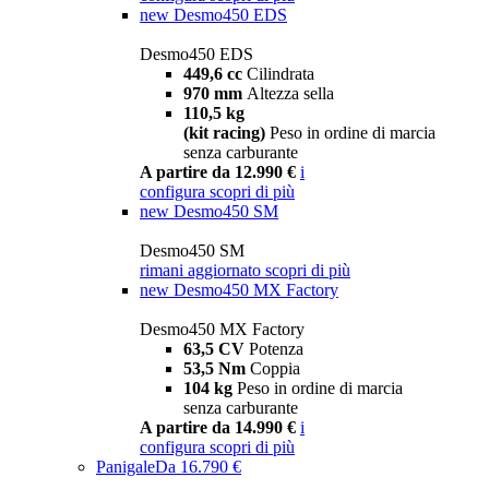
new
Desmo450 EDS
Desmo450 EDS
449,6 cc
Cilindrata
970 mm
Altezza sella
110,5 kg
(kit racing)
Peso in ordine di marcia
senza carburante
A partire da 12.990 €
i
configura
scopri di più
new
Desmo450 SM
Desmo450 SM
rimani aggiornato
scopri di più
new
Desmo450 MX Factory
Desmo450 MX Factory
63,5 CV
Potenza
53,5 Nm
Coppia
104 kg
Peso in ordine di marcia
senza carburante
A partire da 14.990 €
i
configura
scopri di più
Panigale
Da 16.790 €