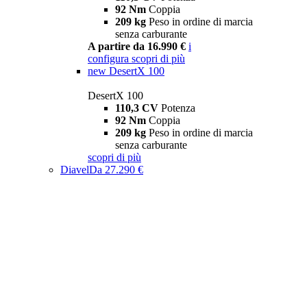
92 Nm
Coppia
209 kg
Peso in ordine di marcia
senza carburante
A partire da 16.990 €
i
configura
scopri di più
new
DesertX 100
DesertX 100
110,3 CV
Potenza
92 Nm
Coppia
209 kg
Peso in ordine di marcia
senza carburante
scopri di più
Diavel
Da 27.290 €