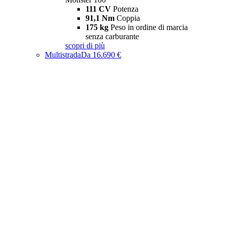
111 CV
Potenza
91,1 Nm
Coppia
175 kg
Peso in ordine di marcia
senza carburante
scopri di più
Multistrada
Da 16.690 €