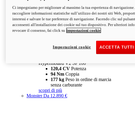
Ci impegniamo per migliorare al massimo la tua esperienza di navigazione.
Hypermotard V2 SP
raccogliere informazioni statistiche sull’utilizzo dei nostri siti Web, proporti
120,4 CV
Potenza
interessi e salvare le tue preferenze di navigazione. Facendo clic sul pulsant
94 Nm
Coppia
acconsenti all'installazione dei cookie sul tuo dispositivo. Per ulteriori in
177 kg
Peso in ordine di marcia
revocare il consenso, fai click su
impostazioni cookie
senza carburante
A partire da 19.890 €
Depotenziata 35 kW: 18.890 €
i
configura
scopri di più
Impostazioni cookie
ACCETTA TUTTI
new
V2 SP 100
Hypermotard V2 SP 100
120,4 CV
Potenza
94 Nm
Coppia
177 kg
Peso in ordine di marcia
senza carburante
scopri di più
Monster
Da 12.890 €