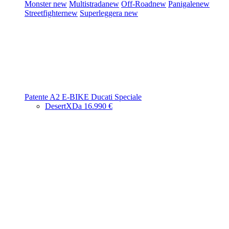
Monster
new
Multistrada
new
Off-Road
new
Panigale
new
Streetfighter
new
Superleggera
new
Patente A2
E-BIKE
Ducati Speciale
DesertX
Da 16.990 €