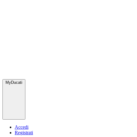
MyDucati
Accedi
Registrati