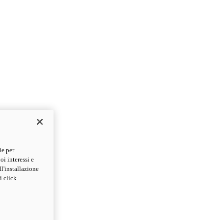
ie per
oi interessi e
ll'installazione
i click