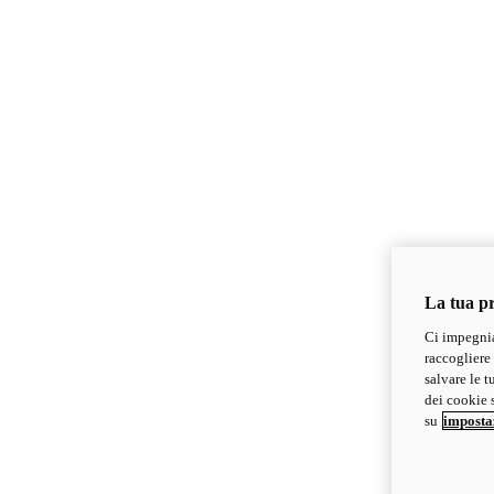
La tua pr
Ci impegnia
raccogliere 
salvare le t
dei cookie s
su
imposta