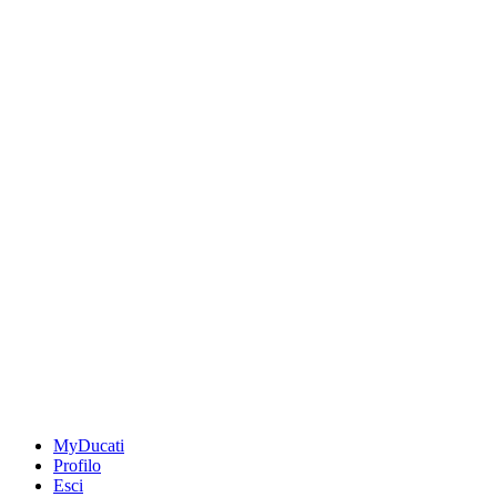
MyDucati
Profilo
Esci