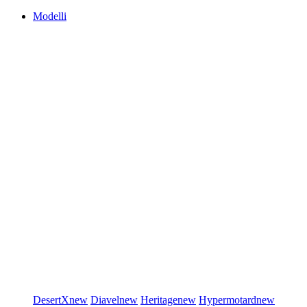
Modelli
DesertX
new
Diavel
new
Heritage
new
Hypermotard
new