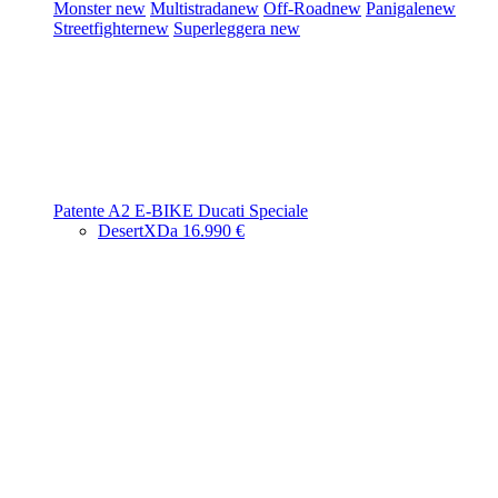
Monster
new
Multistrada
new
Off-Road
new
Panigale
new
Streetfighter
new
Superleggera
new
Patente A2
E-BIKE
Ducati Speciale
DesertX
Da 16.990 €