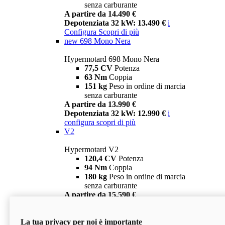
senza carburante
A partire da 14.490 €
Depotenziata 32 kW: 13.490 €
i
Configura
Scopri di più
new
698 Mono Nera
Hypermotard 698 Mono Nera
77,5 CV
Potenza
63 Nm
Coppia
151 kg
Peso in ordine di marcia
senza carburante
A partire da 13.990 €
Depotenziata 32 kW: 12.990 €
i
configura
scopri di più
V2
Hypermotard V2
120,4 CV
Potenza
94 Nm
Coppia
180 kg
Peso in ordine di marcia
senza carburante
A partire da 15.590 €
Depotenziata 35 kW: 14.590 €
i
configura
scopri di più
La tua privacy per noi è importante
V2 SP