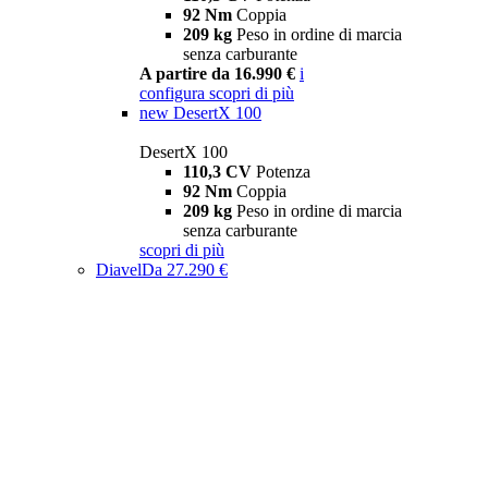
92 Nm
Coppia
209 kg
Peso in ordine di marcia
senza carburante
A partire da 16.990 €
i
configura
scopri di più
new
DesertX 100
DesertX 100
110,3 CV
Potenza
92 Nm
Coppia
209 kg
Peso in ordine di marcia
senza carburante
scopri di più
Diavel
Da 27.290 €