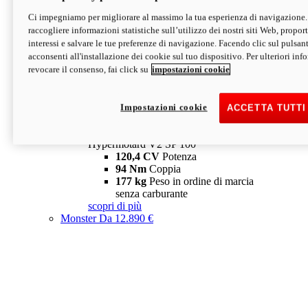
Ci impegniamo per migliorare al massimo la tua esperienza di navigazione.
Hypermotard V2 SP
raccogliere informazioni statistiche sull’utilizzo dei nostri siti Web, proporti
120,4 CV
Potenza
interessi e salvare le tue preferenze di navigazione. Facendo clic sul pulsant
94 Nm
Coppia
acconsenti all'installazione dei cookie sul tuo dispositivo. Per ulteriori in
177 kg
Peso in ordine di marcia
revocare il consenso, fai click su
impostazioni cookie
senza carburante
A partire da 19.890 €
Depotenziata 35 kW: 18.890 €
i
configura
scopri di più
Impostazioni cookie
ACCETTA TUTTI
new
V2 SP 100
Hypermotard V2 SP 100
120,4 CV
Potenza
94 Nm
Coppia
177 kg
Peso in ordine di marcia
senza carburante
scopri di più
Monster
Da 12.890 €