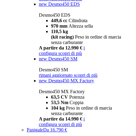
new
Desmo450 EDS
Desmo450 EDS
449,6 cc
Cilindrata
970 mm
Altezza sella
110,5 kg
(kit racing)
Peso in ordine di marcia
senza carburante
A partire da 12.990 €
i
configura
scopri di più
new
Desmo450 SM
Desmo450 SM
rimani aggiornato
scopri di più
new
Desmo450 MX Factory
Desmo450 MX Factory
63,5 CV
Potenza
53,5 Nm
Coppia
104 kg
Peso in ordine di marcia
senza carburante
A partire da 14.990 €
i
configura
scopri di più
Panigale
Da 16.790 €