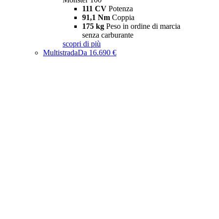
111 CV
Potenza
91,1 Nm
Coppia
175 kg
Peso in ordine di marcia
senza carburante
scopri di più
Multistrada
Da 16.690 €