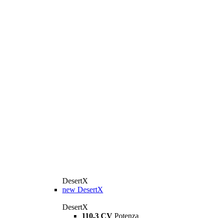
DesertX
new
DesertX
DesertX
110,3 CV
Potenza