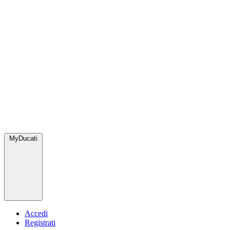
MyDucati
Accedi
Registrati