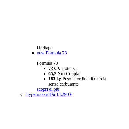
Heritage
new
Formula 73
Formula 73
73 CV
Potenza
65,2 Nm
Coppia
183 kg
Peso in ordine di marcia
senza carburante
scopri di più
Hypermotard
Da 13.290 €