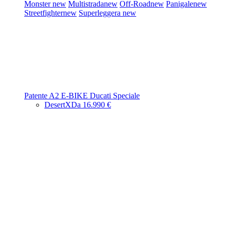
Monster
new
Multistrada
new
Off-Road
new
Panigale
new
Streetfighter
new
Superleggera
new
Patente A2
E-BIKE
Ducati Speciale
DesertX
Da 16.990 €