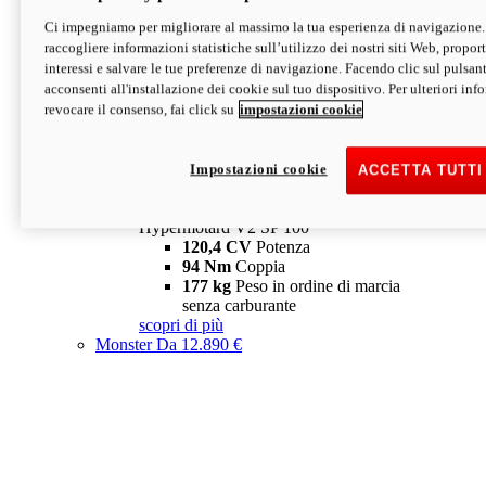
Ci impegniamo per migliorare al massimo la tua esperienza di navigazione.
Hypermotard V2 SP
raccogliere informazioni statistiche sull’utilizzo dei nostri siti Web, proporti
120,4 CV
Potenza
interessi e salvare le tue preferenze di navigazione. Facendo clic sul pulsant
94 Nm
Coppia
acconsenti all'installazione dei cookie sul tuo dispositivo. Per ulteriori in
177 kg
Peso in ordine di marcia
revocare il consenso, fai click su
impostazioni cookie
senza carburante
A partire da 19.890 €
Depotenziata 35 kW: 18.890 €
i
configura
scopri di più
Impostazioni cookie
ACCETTA TUTTI
new
V2 SP 100
Hypermotard V2 SP 100
120,4 CV
Potenza
94 Nm
Coppia
177 kg
Peso in ordine di marcia
senza carburante
scopri di più
Monster
Da 12.890 €