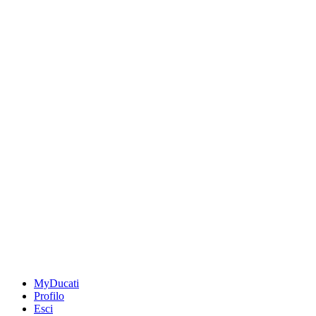
MyDucati
Profilo
Esci