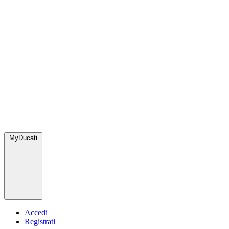
MyDucati
Accedi
Registrati