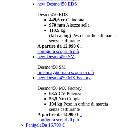
new
Desmo450 EDS
Desmo450 EDS
449,6 cc
Cilindrata
970 mm
Altezza sella
110,5 kg
(kit racing)
Peso in ordine di marcia
senza carburante
A partire da 12.990 €
i
configura
scopri di più
new
Desmo450 SM
Desmo450 SM
rimani aggiornato
scopri di più
new
Desmo450 MX Factory
Desmo450 MX Factory
63,5 CV
Potenza
53,5 Nm
Coppia
104 kg
Peso in ordine di marcia
senza carburante
A partire da 14.990 €
i
configura
scopri di più
Panigale
Da 16.790 €