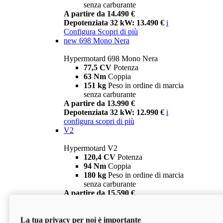
senza carburante
A partire da 14.490 €
Depotenziata 32 kW: 13.490 €
i
Configura
Scopri di più
new
698 Mono Nera
Hypermotard 698 Mono Nera
77,5 CV
Potenza
63 Nm
Coppia
151 kg
Peso in ordine di marcia
senza carburante
A partire da 13.990 €
Depotenziata 32 kW: 12.990 €
i
configura
scopri di più
V2
Hypermotard V2
120,4 CV
Potenza
94 Nm
Coppia
180 kg
Peso in ordine di marcia
senza carburante
A partire da 15.590 €
Depotenziata 35 kW: 14.590 €
i
configura
scopri di più
La tua privacy per noi è importante
V2 SP