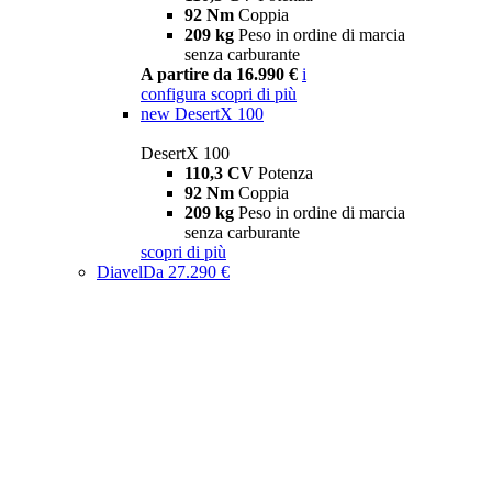
92 Nm
Coppia
209 kg
Peso in ordine di marcia
senza carburante
A partire da 16.990 €
i
configura
scopri di più
new
DesertX 100
DesertX 100
110,3 CV
Potenza
92 Nm
Coppia
209 kg
Peso in ordine di marcia
senza carburante
scopri di più
Diavel
Da 27.290 €