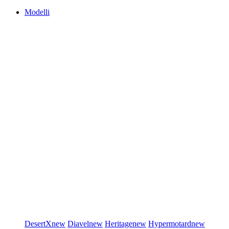
Modelli
DesertX
new
Diavel
new
Heritage
new
Hypermotard
new