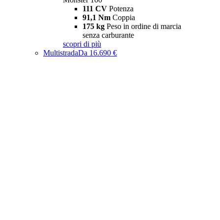
111 CV
Potenza
91,1 Nm
Coppia
175 kg
Peso in ordine di marcia
senza carburante
scopri di più
Multistrada
Da 16.690 €