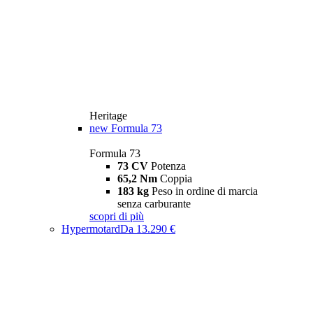
Heritage
new
Formula 73
Formula 73
73 CV
Potenza
65,2 Nm
Coppia
183 kg
Peso in ordine di marcia
senza carburante
scopri di più
Hypermotard
Da 13.290 €