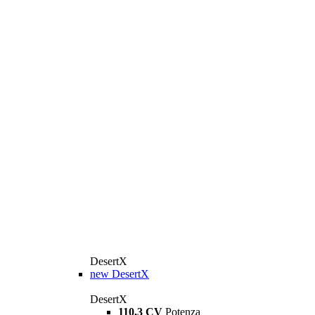
DesertX
new
DesertX
DesertX
110,3 CV
Potenza