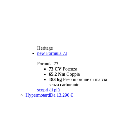
Heritage
new
Formula 73
Formula 73
73 CV
Potenza
65,2 Nm
Coppia
183 kg
Peso in ordine di marcia
senza carburante
scopri di più
Hypermotard
Da 13.290 €