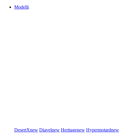
Modelli
DesertX
new
Diavel
new
Heritage
new
Hypermotard
new