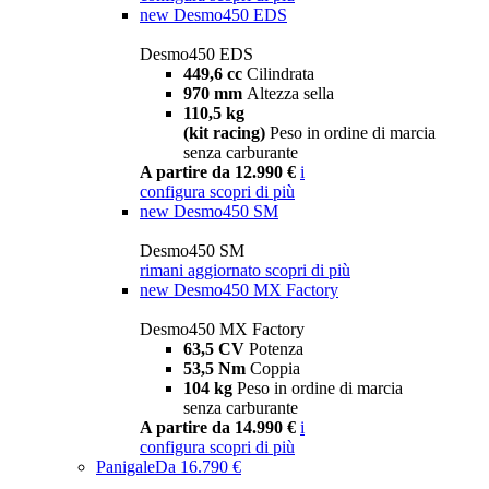
new
Desmo450 EDS
Desmo450 EDS
449,6 cc
Cilindrata
970 mm
Altezza sella
110,5 kg
(kit racing)
Peso in ordine di marcia
senza carburante
A partire da 12.990 €
i
configura
scopri di più
new
Desmo450 SM
Desmo450 SM
rimani aggiornato
scopri di più
new
Desmo450 MX Factory
Desmo450 MX Factory
63,5 CV
Potenza
53,5 Nm
Coppia
104 kg
Peso in ordine di marcia
senza carburante
A partire da 14.990 €
i
configura
scopri di più
Panigale
Da 16.790 €