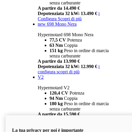
senza carburante
A partire da 14.490 €
Depotenziata 32 kW: 13.490 €
i
Configura
Scopri di più
new
698 Mono Nera
Hypermotard 698 Mono Nera
77,5 CV
Potenza
63 Nm
Coppia
151 kg
Peso in ordine di marcia
senza carburante
A partire da 13.990 €
Depotenziata 32 kW: 12.990 €
i
configura
scopri di più
V2
Hypermotard V2
120,4 CV
Potenza
94 Nm
Coppia
180 kg
Peso in ordine di marcia
senza carburante
A partire da 15.590 €
Depotenziata 35 kW: 14.590 €
i
configura
scopri di più
La tua privacy per noi è importante
V2 SP