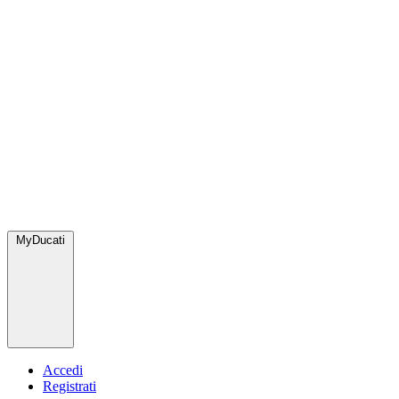
MyDucati
Accedi
Registrati