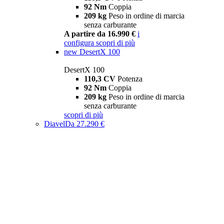
92 Nm
Coppia
209 kg
Peso in ordine di marcia
senza carburante
A partire da 16.990 €
i
configura
scopri di più
new
DesertX 100
DesertX 100
110,3 CV
Potenza
92 Nm
Coppia
209 kg
Peso in ordine di marcia
senza carburante
scopri di più
Diavel
Da 27.290 €