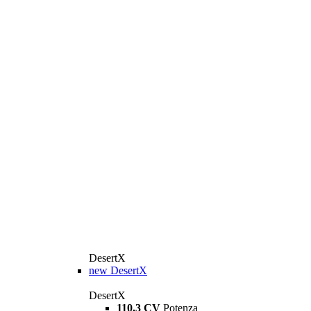
DesertX
new
DesertX
DesertX
110,3 CV
Potenza