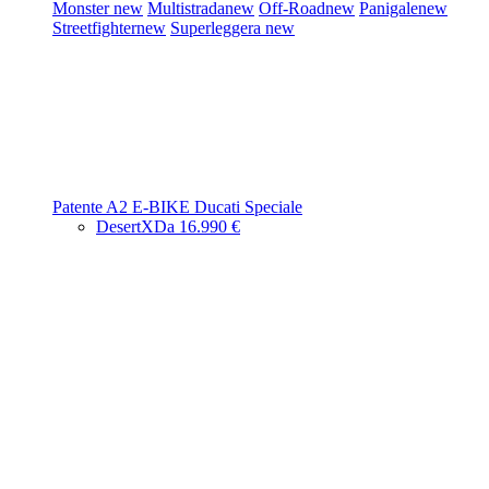
Monster
new
Multistrada
new
Off-Road
new
Panigale
new
Streetfighter
new
Superleggera
new
Patente A2
E-BIKE
Ducati Speciale
DesertX
Da 16.990 €