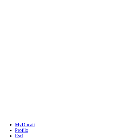
MyDucati
Profilo
Esci