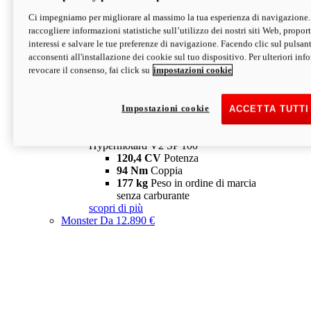
Ci impegniamo per migliorare al massimo la tua esperienza di navigazione.
Hypermotard V2 SP
raccogliere informazioni statistiche sull’utilizzo dei nostri siti Web, proporti
120,4 CV
Potenza
interessi e salvare le tue preferenze di navigazione. Facendo clic sul pulsant
94 Nm
Coppia
acconsenti all'installazione dei cookie sul tuo dispositivo. Per ulteriori in
177 kg
Peso in ordine di marcia
revocare il consenso, fai click su
impostazioni cookie
senza carburante
A partire da 19.890 €
Depotenziata 35 kW: 18.890 €
i
configura
scopri di più
Impostazioni cookie
ACCETTA TUTTI
new
V2 SP 100
Hypermotard V2 SP 100
120,4 CV
Potenza
94 Nm
Coppia
177 kg
Peso in ordine di marcia
senza carburante
scopri di più
Monster
Da 12.890 €