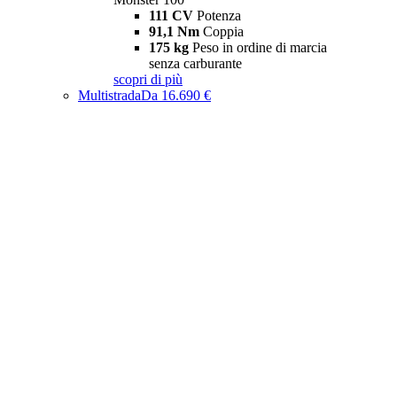
111 CV
Potenza
91,1 Nm
Coppia
175 kg
Peso in ordine di marcia
senza carburante
scopri di più
Multistrada
Da 16.690 €