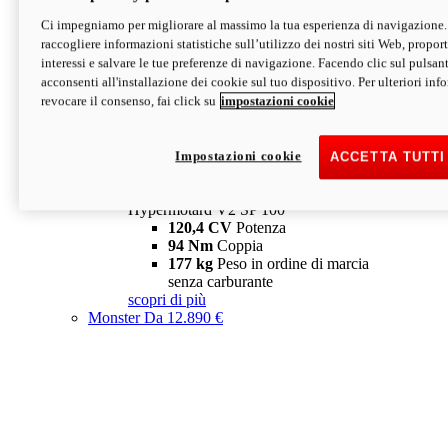
Ci impegniamo per migliorare al massimo la tua esperienza di navigazione.
Hypermotard V2 SP
raccogliere informazioni statistiche sull’utilizzo dei nostri siti Web, proporti
120,4 CV
Potenza
interessi e salvare le tue preferenze di navigazione. Facendo clic sul pulsant
94 Nm
Coppia
acconsenti all'installazione dei cookie sul tuo dispositivo. Per ulteriori in
177 kg
Peso in ordine di marcia
revocare il consenso, fai click su
impostazioni cookie
senza carburante
A partire da 19.890 €
Depotenziata 35 kW: 18.890 €
i
configura
scopri di più
Impostazioni cookie
ACCETTA TUTTI
new
V2 SP 100
Hypermotard V2 SP 100
120,4 CV
Potenza
94 Nm
Coppia
177 kg
Peso in ordine di marcia
senza carburante
scopri di più
Monster
Da 12.890 €