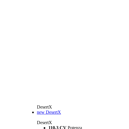
DesertX
new
DesertX
DesertX
110,3 CV
Potenza