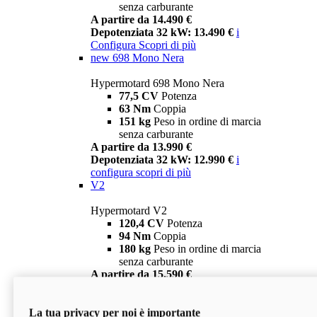
senza carburante
A partire da 14.490 €
Depotenziata 32 kW: 13.490 €
i
Configura
Scopri di più
new
698 Mono Nera
Hypermotard 698 Mono Nera
77,5 CV
Potenza
63 Nm
Coppia
151 kg
Peso in ordine di marcia
senza carburante
A partire da 13.990 €
Depotenziata 32 kW: 12.990 €
i
configura
scopri di più
V2
Hypermotard V2
120,4 CV
Potenza
94 Nm
Coppia
180 kg
Peso in ordine di marcia
senza carburante
A partire da 15.590 €
Depotenziata 35 kW: 14.590 €
i
configura
scopri di più
La tua privacy per noi è importante
V2 SP