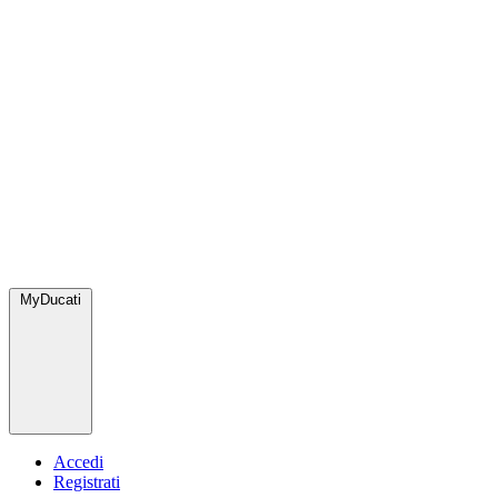
MyDucati
Accedi
Registrati