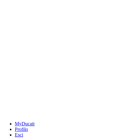
MyDucati
Profilo
Esci