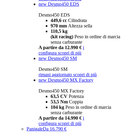
new
Desmo450 EDS
Desmo450 EDS
449,6 cc
Cilindrata
970 mm
Altezza sella
110,5 kg
(kit racing)
Peso in ordine di marcia
senza carburante
A partire da 12.990 €
i
configura
scopri di più
new
Desmo450 SM
Desmo450 SM
rimani aggiornato
scopri di più
new
Desmo450 MX Factory
Desmo450 MX Factory
63,5 CV
Potenza
53,5 Nm
Coppia
104 kg
Peso in ordine di marcia
senza carburante
A partire da 14.990 €
i
configura
scopri di più
Panigale
Da 16.790 €