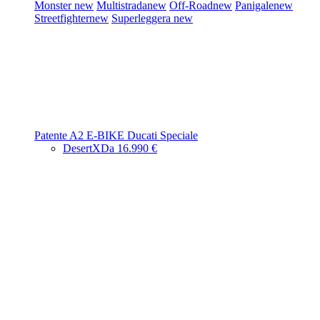
Monster
new
Multistrada
new
Off-Road
new
Panigale
new
Streetfighter
new
Superleggera
new
Patente A2
E-BIKE
Ducati Speciale
DesertX
Da 16.990 €