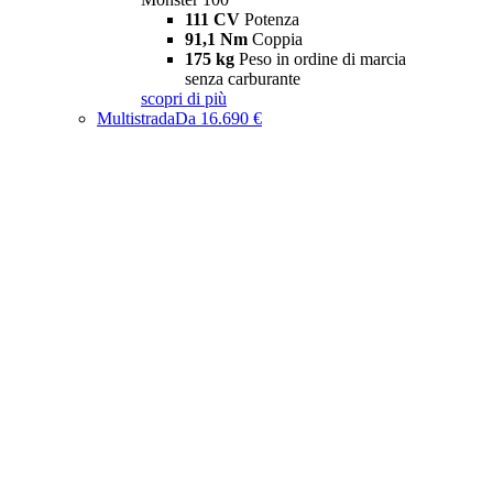
111 CV
Potenza
91,1 Nm
Coppia
175 kg
Peso in ordine di marcia
senza carburante
scopri di più
Multistrada
Da 16.690 €