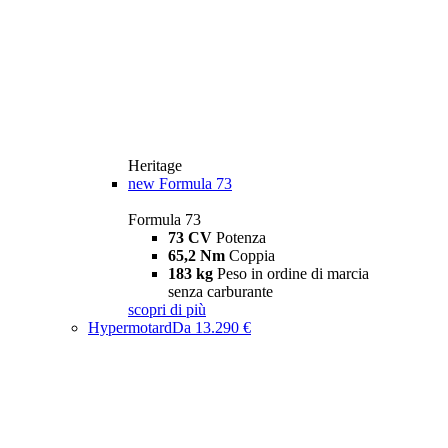
Heritage
new
Formula 73
Formula 73
73 CV
Potenza
65,2 Nm
Coppia
183 kg
Peso in ordine di marcia
senza carburante
scopri di più
Hypermotard
Da 13.290 €