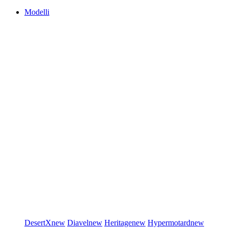
Modelli
DesertX
new
Diavel
new
Heritage
new
Hypermotard
new