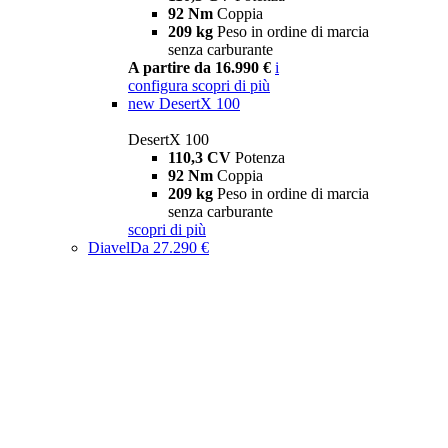
92 Nm
Coppia
209 kg
Peso in ordine di marcia
senza carburante
A partire da 16.990 €
i
configura
scopri di più
new
DesertX 100
DesertX 100
110,3 CV
Potenza
92 Nm
Coppia
209 kg
Peso in ordine di marcia
senza carburante
scopri di più
Diavel
Da 27.290 €