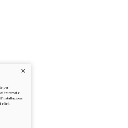
ie per
oi interessi e
ll'installazione
i click