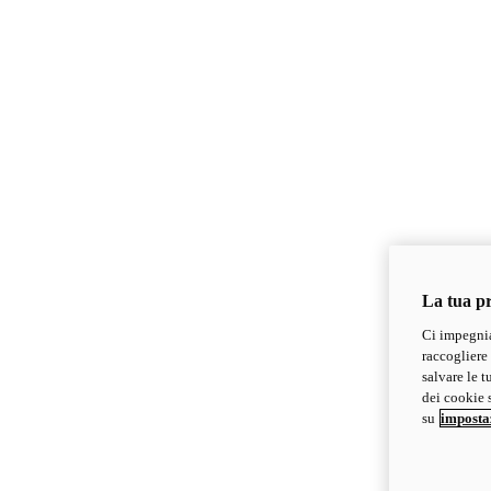
La tua pr
Ci impegnia
raccogliere 
salvare le t
dei cookie s
su
imposta