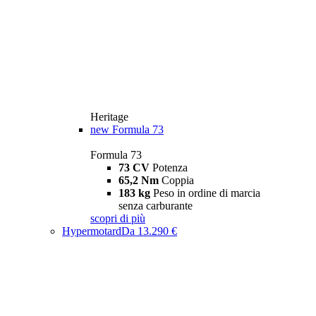
Heritage
new
Formula 73
Formula 73
73 CV
Potenza
65,2 Nm
Coppia
183 kg
Peso in ordine di marcia
senza carburante
scopri di più
Hypermotard
Da 13.290 €