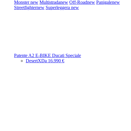
Monster
new
Multistrada
new
Off-Road
new
Panigale
new
Streetfighter
new
Superleggera
new
Patente A2
E-BIKE
Ducati Speciale
DesertX
Da 16.990 €