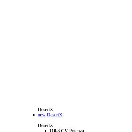
DesertX
new
DesertX
DesertX
110,3 CV
Potenza