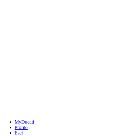
MyDucati
Profilo
Esci