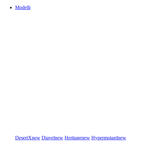
Modelli
DesertX
new
Diavel
new
Heritage
new
Hypermotard
new