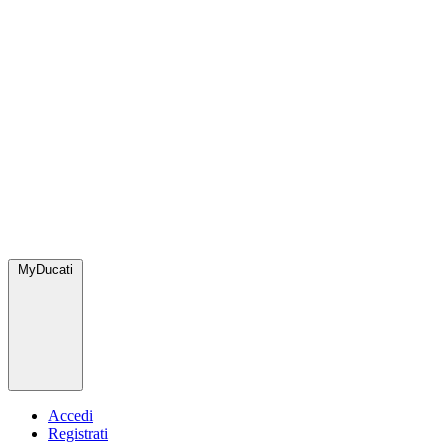
MyDucati
Accedi
Registrati