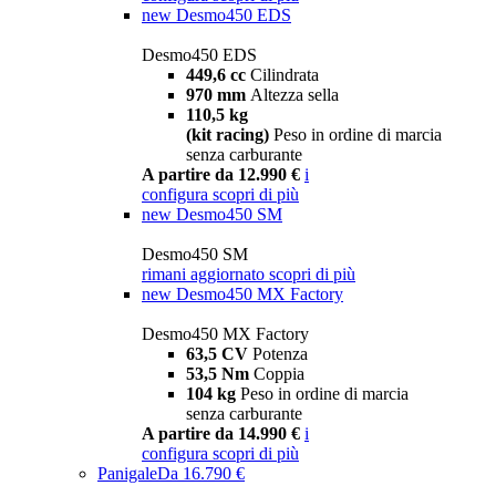
new
Desmo450 EDS
Desmo450 EDS
449,6 cc
Cilindrata
970 mm
Altezza sella
110,5 kg
(kit racing)
Peso in ordine di marcia
senza carburante
A partire da 12.990 €
i
configura
scopri di più
new
Desmo450 SM
Desmo450 SM
rimani aggiornato
scopri di più
new
Desmo450 MX Factory
Desmo450 MX Factory
63,5 CV
Potenza
53,5 Nm
Coppia
104 kg
Peso in ordine di marcia
senza carburante
A partire da 14.990 €
i
configura
scopri di più
Panigale
Da 16.790 €