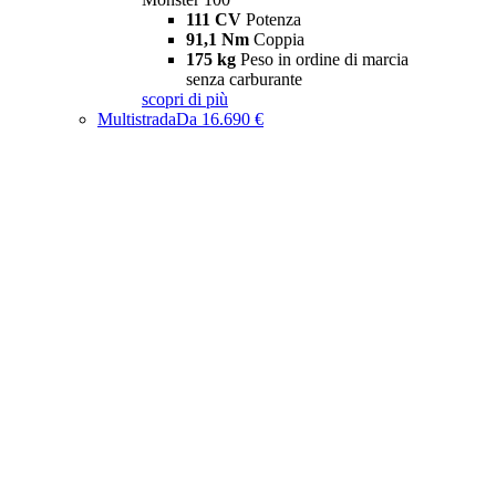
111 CV
Potenza
91,1 Nm
Coppia
175 kg
Peso in ordine di marcia
senza carburante
scopri di più
Multistrada
Da 16.690 €