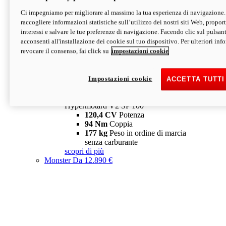
Ci impegniamo per migliorare al massimo la tua esperienza di navigazione.
Hypermotard V2 SP
raccogliere informazioni statistiche sull’utilizzo dei nostri siti Web, proporti
120,4 CV
Potenza
interessi e salvare le tue preferenze di navigazione. Facendo clic sul pulsant
94 Nm
Coppia
acconsenti all'installazione dei cookie sul tuo dispositivo. Per ulteriori in
177 kg
Peso in ordine di marcia
revocare il consenso, fai click su
impostazioni cookie
senza carburante
A partire da 19.890 €
Depotenziata 35 kW: 18.890 €
i
configura
scopri di più
Impostazioni cookie
ACCETTA TUTTI
new
V2 SP 100
Hypermotard V2 SP 100
120,4 CV
Potenza
94 Nm
Coppia
177 kg
Peso in ordine di marcia
senza carburante
scopri di più
Monster
Da 12.890 €