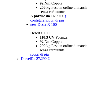
92 Nm
Coppia
209 kg
Peso in ordine di marcia
senza carburante
A partire da 16.990 €
i
configura
scopri di più
new
DesertX 100
DesertX 100
110,3 CV
Potenza
92 Nm
Coppia
209 kg
Peso in ordine di marcia
senza carburante
scopri di più
Diavel
Da 27.290 €