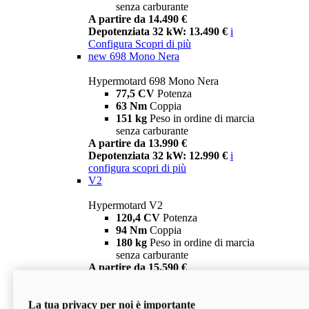
senza carburante
A partire da 14.490 €
Depotenziata 32 kW: 13.490 €
i
Configura
Scopri di più
new
698 Mono Nera
Hypermotard 698 Mono Nera
77,5 CV
Potenza
63 Nm
Coppia
151 kg
Peso in ordine di marcia
senza carburante
A partire da 13.990 €
Depotenziata 32 kW: 12.990 €
i
configura
scopri di più
V2
Hypermotard V2
120,4 CV
Potenza
94 Nm
Coppia
180 kg
Peso in ordine di marcia
senza carburante
A partire da 15.590 €
Depotenziata 35 kW: 14.590 €
i
configura
scopri di più
La tua privacy per noi è importante
V2 SP